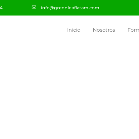
24
info@greenleaflatam.com
Inicio
Nosotros
Form