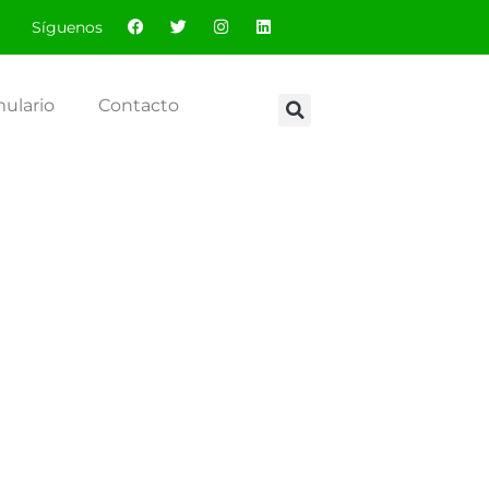
Síguenos
ulario
Contacto