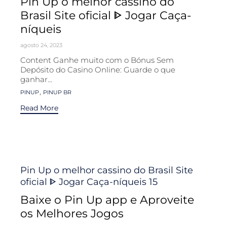
Pin Up o melhor cassino do
Brasil Site oficial ᐈ Jogar Caça-
níqueis
agosto 24, 2023
Content Ganhe muito com o Bónus Sem
Depósito do Casino Online: Guarde o que
ganhar...
Tags
,
PINUP
PINUP BR
Read More
Category
Pin Up o melhor cassino do Brasil Site
oficial ᐈ Jogar Caça-níqueis 15
Baixe o Pin Up app e Aproveite
os Melhores Jogos