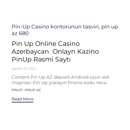
Category
Pin-Up Casino kontorunun təsviri, pin up
az 680
Pin Up Online Casino
Azerbaycan ️ Onlayn Kazino
PinUp Rəsmi Saytı
agosto 23, 2023
Content Pin Up AZ depozit Android üçün slot
maşınları Pin Up yükləyin Promo kodu necə...
Tags
,
PINUP
PINUP AZ
Read More