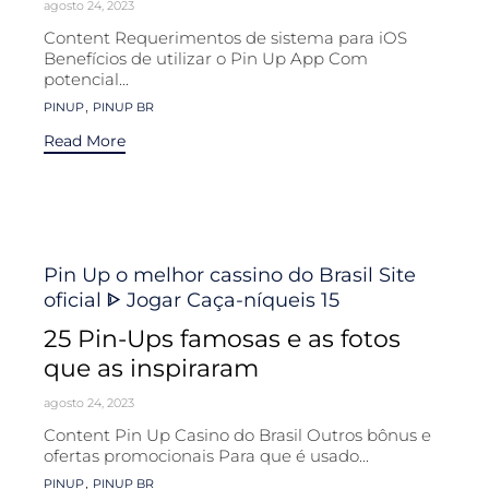
agosto 24, 2023
Content Requerimentos de sistema para iOS
Benefícios de utilizar o Pin Up App Com
potencial...
Tags
,
PINUP
PINUP BR
Read More
Category
Pin Up o melhor cassino do Brasil Site
oficial ᐈ Jogar Caça-níqueis 15
25 Pin-Ups famosas e as fotos
que as inspiraram
agosto 24, 2023
Content Pin Up Casino do Brasil Outros bônus e
ofertas promocionais Para que é usado...
Tags
,
PINUP
PINUP BR