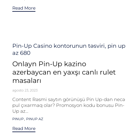
Read More
Category
Pin-Up Casino kontorunun təsviri, pin up
az 680
Onlayn Pin-Up kazino
azerbaycan en yaxşı canlı rulet
masaları
agosto 23, 2023
Content Rəsmi saytın görünüşü Pin Up-dan necə
pul çıxarmaq olar? Promosyon kodu bonusu Pin-
Up az...
Tags
,
PINUP
PINUP AZ
Read More