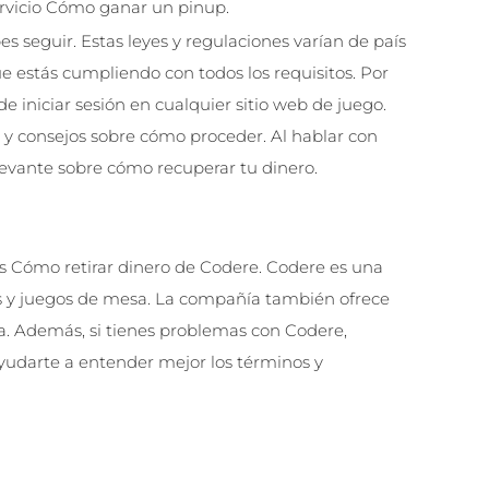
rvicio Cómo ganar un pinup.
 seguir. Estas leyes y regulaciones varían de país
ue estás cumpliendo con todos los requisitos. Por
e iniciar sesión en cualquier sitio web de juego.
 consejos sobre cómo proceder. Al hablar con
levante sobre cómo recuperar tu dinero.
os Cómo retirar dinero de Codere. Codere es una
as y juegos de mesa. La compañía también ofrece
ura. Además, si tienes problemas con Codere,
udarte a entender mejor los términos y