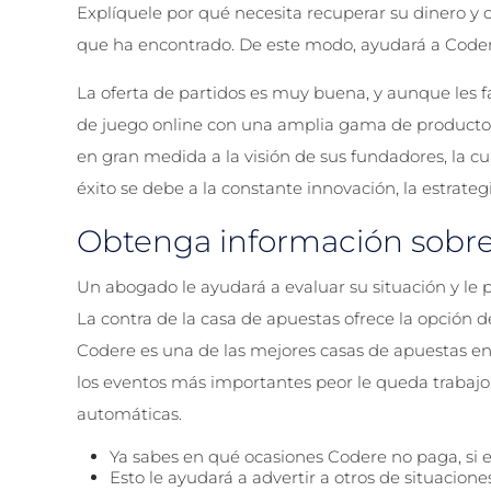
Explíquele por qué necesita recuperar su dinero y o
que ha encontrado. De este modo, ayudará a Codere 
La oferta de partidos es muy buena, y aunque les 
de juego online con una amplia gama de productos y
en gran medida a la visión de sus fundadores, la c
éxito se debe a la constante innovación, la estrateg
Obtenga información sobre
Un abogado le ayudará a evaluar su situación y le p
La contra de la casa de apuestas ofrece la opción 
Codere es una de las mejores casas de apuestas e
los eventos más importantes peor le queda trabajo 
automáticas.
Ya sabes en qué ocasiones Codere no paga, si e
Esto le ayudará a advertir a otros de situacion