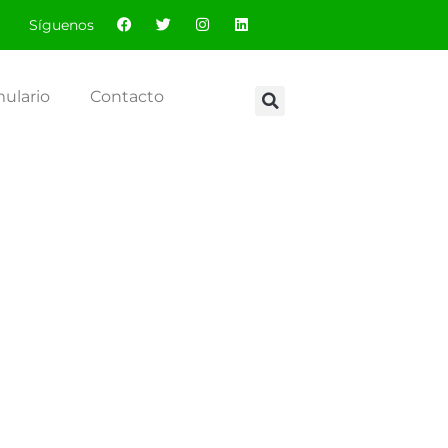
Síguenos
ulario
Contacto