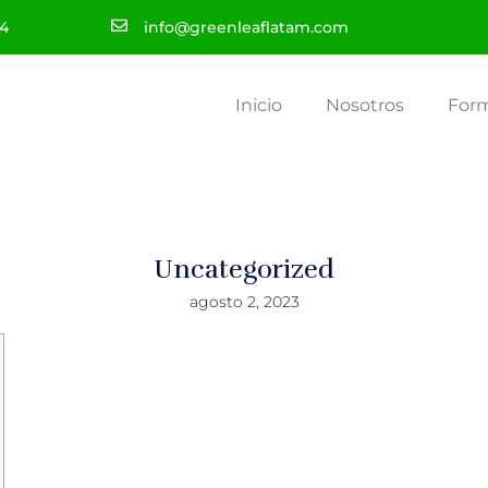
24
info@greenleaflatam.com
Inicio
Nosotros
Form
Uncategorized
agosto 2, 2023