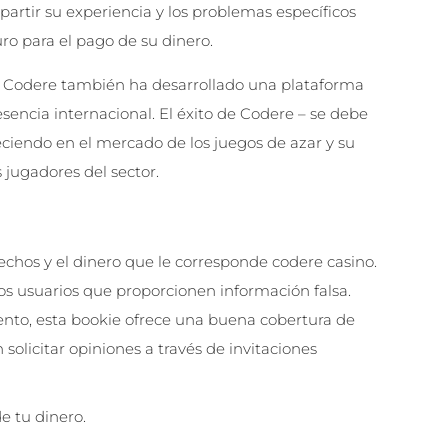
partir su experiencia y los problemas específicos
ro para el pago de su dinero.
d. Codere también ha desarrollado una plataforma
sencia internacional. El éxito de Codere – se debe
eciendo en el mercado de los juegos de azar y su
 jugadores del sector.
rechos y el dinero que le corresponde codere casino.
los usuarios que proporcionen información falsa.
nto, esta bookie ofrece una buena cobertura de
olicitar opiniones a través de invitaciones
e tu dinero.