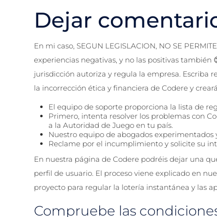
Dejar comentario
En mi caso, SEGUN LEGISLACION, NO SE PERMITE A
experiencias negativas, y no las positivas también 
jurisdicción autoriza y regula la empresa. Escriba re
la incorrección ética y financiera de Codere y crea
El equipo de soporte proporciona la lista de re
Primero, intenta resolver los problemas con Cod
a la Autoridad de Juego en tu país.
Nuestro equipo de abogados experimentados y es
Reclame por el incumplimiento y solicite su int
En nuestra página de Codere podréis dejar una queja
perfil de usuario. El proceso viene explicado en nu
proyecto para regular la lotería instantánea y las a
Compruebe las condiciones