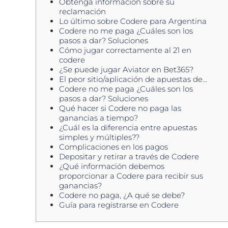
Obtenga información sobre su
reclamación
Lo último sobre Codere para Argentina
Codere no me paga ¿Cuáles son los
pasos a dar? Soluciones
Cómo jugar correctamente al 21 en
codere
¿Se puede jugar Aviator en Bet365?
El peor sitio/aplicación de apuestas de…
Codere no me paga ¿Cuáles son los
pasos a dar? Soluciones
Qué hacer si Codere no paga las
ganancias a tiempo?
¿Cuál es la diferencia entre apuestas
simples y múltiples??
Complicaciones en los pagos
Depositar y retirar a través de Codere
¿Qué información debemos
proporcionar a Codere para recibir sus
ganancias?
Codere no paga, ¿A qué se debe?
Guía para registrarse en Codere