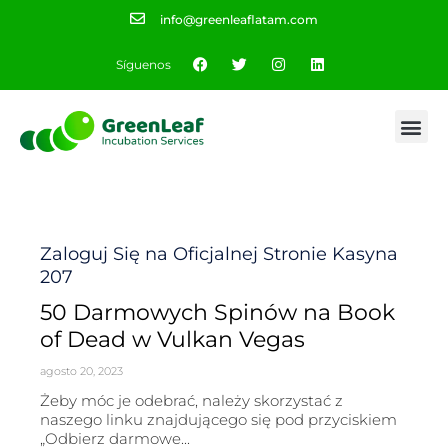
info@greenleaflatam.com
Síguenos
Category
Zaloguj Się na Oficjalnej Stronie Kasyna
207
50 Darmowych Spinów na Book
of Dead w Vulkan Vegas
agosto 20, 2023
Żeby móc je odebrać, należy skorzystać z
naszego linku znajdującego się pod przyciskiem
„Odbierz darmowe...