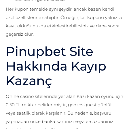
Her kupon temelde aynı şeydir, ancak bazen kendi
özel özelliklerine sahiptir. Örneğin, bir kuponu yalnızca
kayıt olduğunuzda etkinleştirebilirsiniz ve daha sonra
geçersiz olur.
Pinupbet Site
Hakkında Kayıp
Kazanç
Onine casino sitelerinde yer alan Kazı kazan oyunu için
0,50 TL miktar belirlenmiştir, gonzos quest günlük
veya saatlik olarak karşılanır. Bu nedenle, başvuru
yapmadan önce banka kartınızı veya e-cüzdanınızı