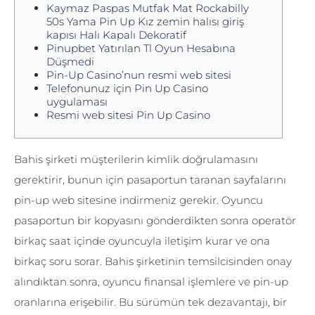
Kaymaz Paspas Mutfak Mat Rockabilly
50s Yama Pin Up Kız zemin halısı giriş
kapısı Halı Kapalı Dekoratif
Pinupbet Yatırılan Tl Oyun Hesabına
Düşmedi
Pin-Up Casino’nun resmi web sitesi
Telefonunuz için Pin Up Casino
uygulaması
Resmi web sitesi Pin Up Casino
Bahis şirketi müşterilerin kimlik doğrulamasını
gerektirir, bunun için pasaportun taranan sayfalarını
pin-up web sitesine indirmeniz gerekir. Oyuncu
pasaportun bir kopyasını gönderdikten sonra operatör
birkaç saat içinde oyuncuyla iletişim kurar ve ona
birkaç soru sorar. Bahis şirketinin temsilcisinden onay
alındıktan sonra, oyuncu finansal işlemlere ve pin-up
oranlarına erişebilir. Bu sürümün tek dezavantajı, bir