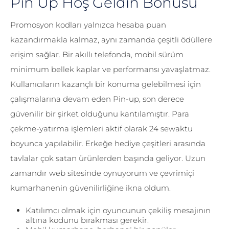
Pin Up Hoş Geldin Bonusu
Promosyon kodları yalnızca hesaba puan
kazandırmakla kalmaz, aynı zamanda çeşitli ödüllere
erişim sağlar. Bir akıllı telefonda, mobil sürüm
minimum bellek kaplar ve performansı yavaşlatmaz.
Kullanıcıların kazançlı bir konuma gelebilmesi için
çalışmalarına devam eden Pin-up, son derece
güvenilir bir şirket olduğunu kantılamıştır. Para
çekme-yatırma işlemleri aktif olarak 24 sewaktu
boyunca yapılabilir. Erkeğe hediye çeşitleri arasında
tavlalar çok satan ürünlerden başında geliyor. Uzun
zamandır web sitesinde oynuyorum ve çevrimiçi
kumarhanenin güvenilirliğine ikna oldum.
Katılımcı olmak için oyuncunun çekiliş mesajının
altına kodunu bırakması gerekir.