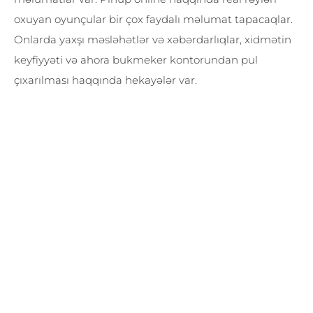
oxuyan oyunçular bir çox faydalı məlumat tapacaqlar.
Onlarda yaxşı məsləhətlər və xəbərdarlıqlar, xidmətin
keyfiyyəti və ahora bukmeker kontorundan pul
çıxarılması haqqında hekayələr var.