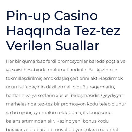
Pin-up Casino
Haqqında Tez-tez
Verilən Suallar
Hər bir qumarbaz fərdi promosyonlar barədə poçtla və
ya şəxsi hesabında məlumatlandırılır. Bu, kazino ilə
təkmilləşdirilmiş əməkdaşlıq şərtlərini aktivləşdirmək
üçün istifadəçinin daxil etməli olduğu rəqəmlərin,
hərflərin və ya sözlərin xüsusi birləşməsidir. Qeydiyyat
mərhələsində tez-tez bir promosyon kodu tələb olunur
və bu oyunçuya məlum olduqda o, ilk bonusunu
balans artımından alır. Kazino yeni bonus kodu
buraxarsa, bu barədə müvafiq oyunçulara məlumat