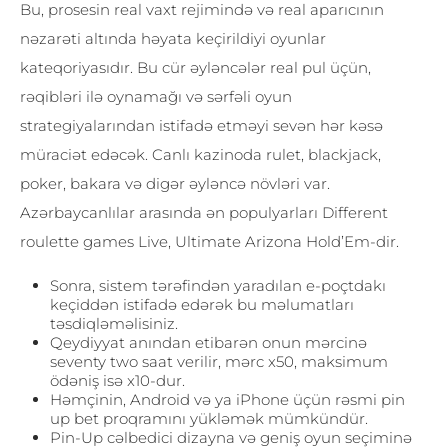
Bu, prosesin real vaxt rejimində və real aparıcının
nəzarəti altında həyata keçirildiyi oyunlar
kateqoriyasıdır. Bu cür əyləncələr real pul üçün,
rəqibləri ilə oynamağı və sərfəli oyun
strategiyalarından istifadə etməyi sevən hər kəsə
müraciət edəcək. Canlı kazinoda rulet, blackjack,
poker, bakara və digər əyləncə növləri var.
Azərbaycanlılar arasında ən populyarları Different
roulette games Live, Ultimate Arizona Hold’Em-dir.
Sonra, sistem tərəfindən yaradılan e-poçtdakı
keçiddən istifadə edərək bu məlumatları
təsdiqləməlisiniz.
Qeydiyyat anından etibarən onun mərcinə
seventy two saat verilir, mərc x50, maksimum
ödəniş isə x10-dur.
Həmçinin, Android və ya iPhone üçün rəsmi pin
up bet proqramını yükləmək mümkündür.
Pin-Up cəlbedici dizayna və geniş oyun seçiminə