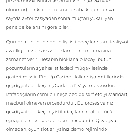
proqramında iştirakı avtomatik olur (ərizə tələb
olunmur). Pinkoinlər xüsusi hesaba köçürülür və
saytda avtorizasiyadan sonra müştəri yuxarı yan
paneldə balansını görə bilər.
Qumar klubunun qanuniliyi istifadəçilərə tam fəaliyyət
azadlığına və əsassız bloklamanın olmamasına
zəmanət verir. Hesabın bloklana biləcəyi bütün
pozuntuların siyahısı istifadəçi müqaviləsində
göstərilmişdir. Pin-Up Casino Hollandiya Antillərində
qeydiyyatdan keçmiş Carletta NV-yə məxsusdur.
Istifadəçilərin cəmi bir neçə dəqiqə sərf etdiyi standart,
məcburi olmayan prosedurdur. Bu proses yalnız
qeydiyyatdan keçmiş istifadəçilərin real pul üçün
oynaya bilməsi səbəbindən məcburidir. Qeydiyyat
olmadan, oyun slotları yalnız demo rejimində