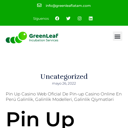
info@greenleaflatam.com
Síguenos
Uncategorized
mayo 26, 2022
Pin Up Casino Web Oficial De Pin-up Casino Online En
Perú Gəlinlik, Gəlinlik Modelleri, Gəlinlik Qiymətləri
Pin Up