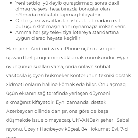
Yəni tətbiqi yükləyib quraşdırmaq, sonra daxil
olmaq və şəxsi hesabınızda bonuslar olan
bölmədə mükafatı tapmaq kifayətdir.
Onlar şəxsi vəsaitlərdən istifadə etmədən real
pul üçün slot maşınlarını oynamağa imkan verir.
Amma hər şey televiziya lotereya standartına
uyğun olaraq həyata keçirilir.
Həmçinin, Android və ya iPhone üçün rəsmi pin
upward bet proqramını yükləmək mümkündür. Əgər
oyunçunun sualları varsa, onda onlayn söhbət
vasitəsilə işləyən bukmeker kontorunun texniki dəstək
xidməti onların həllinə kömək edə bilər. Onu açmaq
üçün ekranın sağ tərəfində yerləşən düyməni
sıxmağınız kifayətdir. Eyni zamanda, dəstək
Azərbaycan dilində danışır, ona görə də başa
düşməkdə issue olmayacaq. ÜNVANBakı şəhəri, Səbail
rayonu, Üzeyir Hacıbəyov küçəsi, 84 Hökumət Evi, 7-ci
qapı