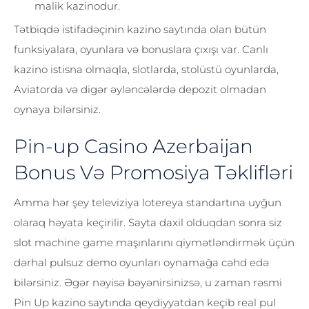
malik kazinodur.
Tətbiqdə istifadəçinin kazino saytında olan bütün
funksiyalara, oyunlara və bonuslara çıxışı var. Canlı
kazino istisna olmaqla, slotlarda, stolüstü oyunlarda,
Aviatorda və digər əyləncələrdə depozit olmadan
oynaya bilərsiniz.
Pin-up Casino Azerbaijan
Bonus Və Promosiya Təklifləri
Amma hər şey televiziya lotereya standartına uyğun
olaraq həyata keçirilir. Sayta daxil olduqdan sonra siz
slot machine game maşınlarını qiymətləndirmək üçün
dərhal pulsuz demo oyunları oynamağa cəhd edə
bilərsiniz. Əgər nəyisə bəyənirsinizsə, u zaman rəsmi
Pin Up kazino saytında qeydiyyatdan keçib real pul