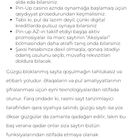
əldə edə bilərsiniz.
Pin-Up casino aznda oynamağa başlamaq üçün
qeydiyyat prosedurundan keçməlisiniz.
Təbii ki, pul da lazım deyil, çünki digital
kreditlərdə pulsuz oynaya bilərsiniz
Pin-up AZ-ın təklif etdiyi başqa aktiv
promosiyalar ilə mərc saytının “Aksiyalar”
bölməsindən daha ətraflı tanış onda bilərsiniz.
Şəxsi hesabınıza daxil olmaqla, qonaq istədiyi
ödəniş üsulunu seçib, müvafiq rekvizitləri
doldura biləcək.
Güzgü bloklanmış sayta qoşulmağın təhlükəsiz və
etibarlı yoludur. Əlaqələrin və pul əməliyyatlarının
şifrələnməsi üçün eyni texnologiyalardan istifadə
olunur. Fərq ondadır ki, rəsmi sayt tənzimləyici
tərəfindən qara siyahıya salınıb, güzgü saytı isə yox.
Əksər güzgülər də zamanla qadağan edilir, lakin bu
baş verənə qədər onlar sizə saytın bütün
funksiyalarından istifadə etməyə olanak