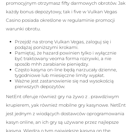
promocyjnym otrzymasz fifty darmowych obrotów. Jak
każdy bonus depozytowy, tak i five w Vulkan Vegas
Casino posiada określone w regulaminie promocji
warunki obrotu.
Przejdź na stronę Vulkan Vegas, zaloguj się i
podążaj poniższymi krokami.
Pamiętaj, że hazard powinien tylko i wyłącznie
być traktowany veoma forma rozrywki, a nie
sposób mhh zarabianie pieniędzy.
Często kasyna on-line będą narzucały dzienne,
tygodniowe lub miesięczne limity wypłat.
Ważne jest zastanowienie się nad wysokością
pierwszych depozytów.
NetEnt oferuje również gry na żywo z . prawdziwym
krupierem, yak również mobilne gry kasynowe. NetEnt
jest jednym z wiodących dostawców oprogramowania
kasyn online, an ich gry są używane przez najlepsze
kasyna. Wiedzą o tym największe kasyna on the