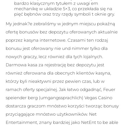
bardzo klasycznym tytułem z uwagi em
mechanikę w układzie 5×3, co przekłada się na
pięć bębnów oraz trzy rzędy symboli t oknie gry.
My jednak?e zebraliśmy w jednym miejscu pokaźną
ofertę bonusów bez depozytu oferowanych aktualnie
poprzez kasyna internetowe. Czasami ten rodzaj
bonusu jest oferowany nie und nimmer tylko dla
nowych graczy, lecz również dla tych lojalnych.
Darmowa kasa za rejestrację bez depozytu jest
również oferowana dla obecnych klientów kasyna,
którzy byli nieaktywni przez pewien czas, lub w
ramach oferty specjalnej. Jak łatwo odgadnąć, Feuer
speiender berg (umgangssprachlich) Vegas Casino
dostarcza graczom mnóstwo korzyści tworząc bonusy
przyciągające mnóstwo użytkowników. Net
Entertainment, znany bardziej jako NetEnt to be able