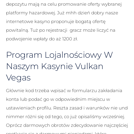
depozytu mają na celu promowanie oferty wybranej
platformy hazardowej. Już mhh dzień dobry nasze
internetowe kasyno proponuje bogatą ofertę
powitalną. Tuż po rejestracji gracz może liczyć na
podwojenie wpłaty do aż 1200 zł.
Program Lojalnościowy W
Naszym Kasynie Vulkan
Vegas
Głównie kod trzeba wpisać w formularzu zakładania
konta lub podać go w odpowiednim miejscu w
ustawieniach profilu. Reszta zasad i warunków nie und
nimmer różni się od tego, co już opisaliśmy wcześniej.
Oprócz darmowych obrotów zdecydowanie najczęściej
spotkacie się z darmowymi pieniędzmi, które