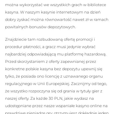
można wykorzystać we wszystkich grach w bibliotece
kasyna. W naszym kasynie internetowym na dzień
dobry zyskać można równowartość nawet zł w ramach
powitalnych bonusów depozytowych.
Znajdziecie tam rozbudowaną ofertę promocji i
procedur płatności, a gracz musi jedynie wybrać
najbardziej odpowiadającą mu platformę hazardową.
Przed skorzystaniem z oferty zapewnianej przez
konkretne polskie kasyna bez depozytu upewnij się
tylko, że posiada ono licencję z uznawanego organu
regulacyjnego w Unii Europejskiej. Zacznijmy od tego,
że wszystko rozpoczyna się od grania w tytuły gier z
naszej oferty. Za każde 30 PLN, jakie wydasz na
udostępniane przez nasze wspaniałe kasyno online na
prawdziwe pieniądze gry, otrzymujesz dokładnie jeden