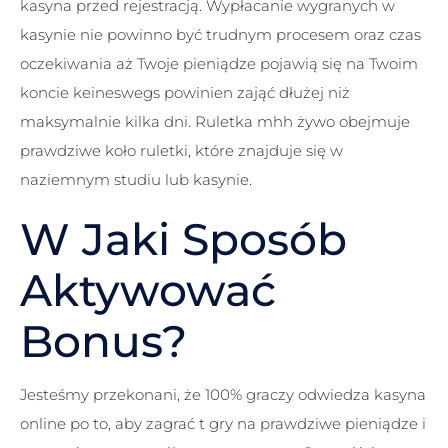
kasyna przed rejestracją. Wypłacanie wygranych w
kasynie nie powinno być trudnym procesem oraz czas
oczekiwania aż Twoje pieniądze pojawią się na Twoim
koncie keineswegs powinien zająć dłużej niż
maksymalnie kilka dni. Ruletka mhh żywo obejmuje
prawdziwe koło ruletki, które znajduje się w
naziemnym studiu lub kasynie.
W Jaki Sposób
Aktywować
Bonus?
Jesteśmy przekonani, że 100% graczy odwiedza kasyna
online po to, aby zagrać t gry na prawdziwe pieniądze i