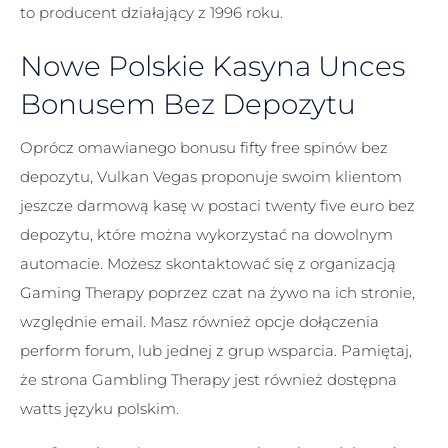
to producent działający z 1996 roku.
Nowe Polskie Kasyna Unces
Bonusem Bez Depozytu
Oprócz omawianego bonusu fifty free spinów bez
depozytu, Vulkan Vegas proponuje swoim klientom
jeszcze darmową kasę w postaci twenty five euro bez
depozytu, które można wykorzystać na dowolnym
automacie. Możesz skontaktować się z organizacją
Gaming Therapy poprzez czat na żywo na ich stronie,
względnie email. Masz również opcje dołączenia
perform forum, lub jednej z grup wsparcia. Pamiętaj,
że strona Gambling Therapy jest również dostępna
watts języku polskim.