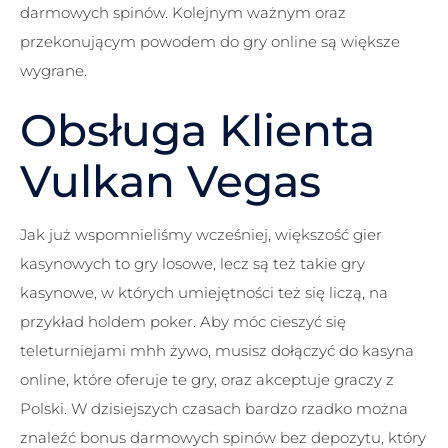
darmowych spinów. Kolejnym ważnym oraz
przekonującym powodem do gry online są większe
wygrane.
Obsługa Klienta
Vulkan Vegas
Jak już wspomnieliśmy wcześniej, większość gier
kasynowych to gry losowe, lecz są też takie gry
kasynowe, w których umiejętności też się liczą, na
przykład holdem poker. Aby móc cieszyć się
teleturniejami mhh żywo, musisz dołączyć do kasyna
online, które oferuje te gry, oraz akceptuje graczy z
Polski. W dzisiejszych czasach bardzo rzadko można
znaleźć bonus darmowych spinów bez depozytu, który