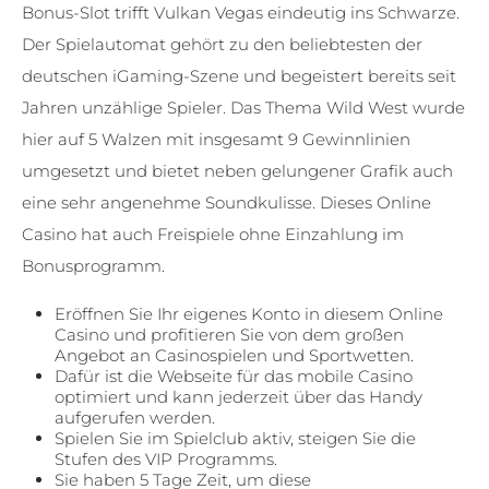
Bonus-Slot trifft Vulkan Vegas eindeutig ins Schwarze.
Der Spielautomat gehört zu den beliebtesten der
deutschen iGaming-Szene und begeistert bereits seit
Jahren unzählige Spieler. Das Thema Wild West wurde
hier auf 5 Walzen mit insgesamt 9 Gewinnlinien
umgesetzt und bietet neben gelungener Grafik auch
eine sehr angenehme Soundkulisse. Dieses Online
Casino hat auch Freispiele ohne Einzahlung im
Bonusprogramm.
Eröffnen Sie Ihr eigenes Konto in diesem Online
Casino und profitieren Sie von dem großen
Angebot an Casinospielen und Sportwetten.
Dafür ist die Webseite für das mobile Casino
optimiert und kann jederzeit über das Handy
aufgerufen werden.
Spielen Sie im Spielclub aktiv, steigen Sie die
Stufen des VIP Programms.
Sie haben 5 Tage Zeit, um diese