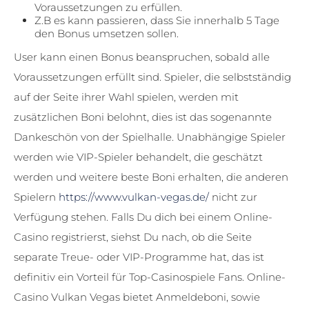
Voraussetzungen zu erfüllen.
Z.B es kann passieren, dass Sie innerhalb 5 Tage
den Bonus umsetzen sollen.
User kann einen Bonus beanspruchen, sobald alle
Voraussetzungen erfüllt sind. Spieler, die selbstständig
auf der Seite ihrer Wahl spielen, werden mit
zusätzlichen Boni belohnt, dies ist das sogenannte
Dankeschön von der Spielhalle. Unabhängige Spieler
werden wie VIP-Spieler behandelt, die geschätzt
werden und weitere beste Boni erhalten, die anderen
Spielern
https://www.vulkan-vegas.de/
nicht zur
Verfügung stehen. Falls Du dich bei einem Online-
Casino registrierst, siehst Du nach, ob die Seite
separate Treue- oder VIP-Programme hat, das ist
definitiv ein Vorteil für Top-Casinospiele Fans. Online-
Casino Vulkan Vegas bietet Anmeldeboni, sowie