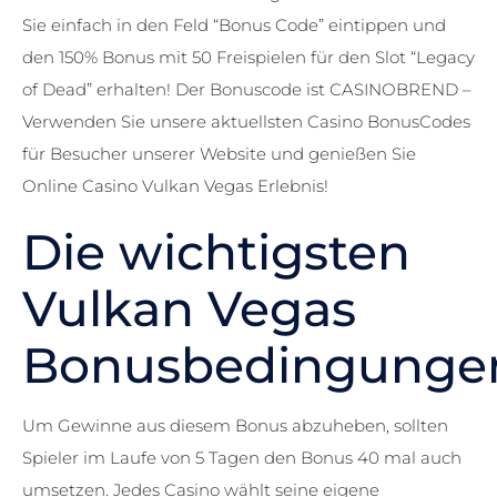
Sie einfach in den Feld “Bonus Code” eintippen und
den 150% Bonus mit 50 Freispielen für den Slot “Legacy
of Dead” erhalten! Der Bonuscode ist CASINOBREND –
Verwenden Sie unsere aktuellsten Casino BonusCodes
für Besucher unserer Website und genießen Sie
Online Casino Vulkan Vegas Erlebnis!
Die wichtigsten
Vulkan Vegas
Bonusbedingunge
Um Gewinne aus diesem Bonus abzuheben, sollten
Spieler im Laufe von 5 Tagen den Bonus 40 mal auch
umsetzen. Jedes Casino wählt seine eigene