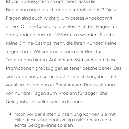
Ist das Bonussystem so optimiert, dass die
Bonusnutzung einfach und unkompliziert ist? Diese
Fragen sind auch wichtig, um bestes Angebot mit
einem Online-Casino zu erzielen. Sich bei Fragen an
den Kundendienst der Website zu wenden. Es gibt
keine Online-Casinos mehr, die ihren Kunden keine
angenehme Willkommensboni oder Boni für
Treukunden bieten. Auf einigen Websites sind diese
Promotionen großzügiger, seltener bescheidener. Das
sind durchaus anspruchsvolle Umsatzvorgaben, die
vor allem durch den äußerst kurzen Bonuszeitraum
von nur drei Tagen zum Problem für zögerliche
Gelegenheitsspieler werden können.
Noch vor der ersten Einzahlung können Sie mit
Hilfe dieses Angebots völlig risikofrei um erste
echte Geldgewinne spielen.