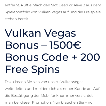
entfernt. Ruft einfach den Slot Dead or Alive 2 aus dem
Spieleportfolio von Vulkan Vegas auf und die Freispiele
stehen bereit.
Vulkan Vegas
Bonus – 1500€
Bonus Code + 200
Free Spins
Dazu lassen Sie sich von uns zu VulkanVegas
weiterleiten und melden sich als neuer Kunde an. Auf
die Bestätigung der Mobilfunknummer verzichtet
man bei dieser Promotion. Nun brauchen Sie – nur