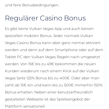
und faire Bonusbedingungen.
Regulärer Casino Bonus
Es gibt keine Vulkan Vegas App und auch keinen
speziellen mobilen Bonus. Jeder normale Vulkan
Vegas Casino Bonus kann aber ganz normal aktiviert
werden und dann auf dem Smartphone oder auf dem
Tablet PC den Vulkan Vegas Regeln nach umgesetzt
werden. Von 15€ bis zu 49€ bekommen die neuen
Kunden wiederum nach einem Klick auf der Vulkan
Vegas Seite 125% Bonus bis zu 400€. Oder aber man
zahlt ab 15€ ein und kann bis zu 500€ immerhin 150%
Bonus erhalten. Neben einer benutzerfreundlich
gestalteten Webseite ist das Spieleangebot der
Plattform sensationell.