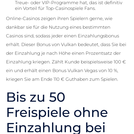
Treue- oder VIP-Programme hat, das ist definitiv
ein Vorteil für Top-Casinospiele Fans.
Online-Casinos zeigen ihren Spielern gerne, wie
dankbar sie für die Nutzung eines bestimmten
Casinos sind, sodass jeder einen Einzahlungsbonus
erhält. Dieser Bonus von Vulkan bedeutet, dass Sie bei
der Einzahlung je nach Höhe einen Prozentsatz der
Einzahlung kriegen. Zählt Kunde beispielsweise 100 €
ein und erhält einen Bonus Vulkan Vegas von 10 %,
kriegen Sie am Ende 110 € Guthaben zum Spielen.
Bis zu 50
Freispiele ohne
Einzahlung bei