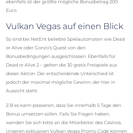
ebenfalls ist der größte mögliche Bonusbetrag 200
Euro.
Vulkan Vegas auf einen Blick
So sind bei NetEnt beliebte Spielautomaten wie Dead
or Alive oder Gonzo’s Quest von den
Bonusbedingungen ausgeschlossen. Ebenfalls für
Dead or Alive 2 – gelten die 30 gratis Freispiele aus
dieser Aktion. Der entscheidende Unterschied ist
jedoch der maximal mögliche Gewinn, der hier in
Aussicht steht.
Z.B es kann passieren, dass Sie innerhalb 5 Tage den
Bonus umsetzen sollen. Falls Sie Fragen haben,
wenden Sie sich bitte an die Mitarbeiter des Casinos.
Unseren exklusiven Vulkan Vegas Promo Code können