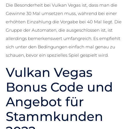
Die Besonderheit bei Vulkan Vegas ist, dass man die
Gewinne 30 Mal umsetzen muss, während bei einer
erhöhten Einzahlung die Vorgabe bei 40 Mal liegt. Die
Gruppe der Automaten, die ausgeschlossen ist, ist
allerdings bemerkenswert umfangreich. Es empfiehlt
sich unter den Bedingungen einfach mal genau zu
schauen, bevor ein spezielles Spiel gespielt wird.
Vulkan Vegas
Bonus Code und
Angebot für
Stammkunden