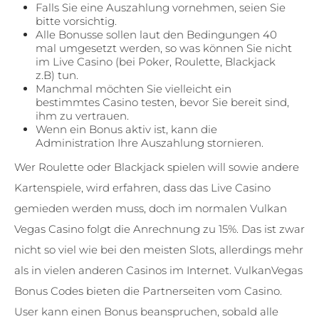
Falls Sie eine Auszahlung vornehmen, seien Sie
bitte vorsichtig.
Alle Bonusse sollen laut den Bedingungen 40
mal umgesetzt werden, so was können Sie nicht
im Live Casino (bei Poker, Roulette, Blackjack
z.B) tun.
Manchmal möchten Sie vielleicht ein
bestimmtes Casino testen, bevor Sie bereit sind,
ihm zu vertrauen.
Wenn ein Bonus aktiv ist, kann die
Administration Ihre Auszahlung stornieren.
Wer Roulette oder Blackjack spielen will sowie andere
Kartenspiele, wird erfahren, dass das Live Casino
gemieden werden muss, doch im normalen Vulkan
Vegas Casino folgt die Anrechnung zu 15%. Das ist zwar
nicht so viel wie bei den meisten Slots, allerdings mehr
als in vielen anderen Casinos im Internet. VulkanVegas
Bonus Codes bieten die Partnerseiten vom Casino.
User kann einen Bonus beanspruchen, sobald alle