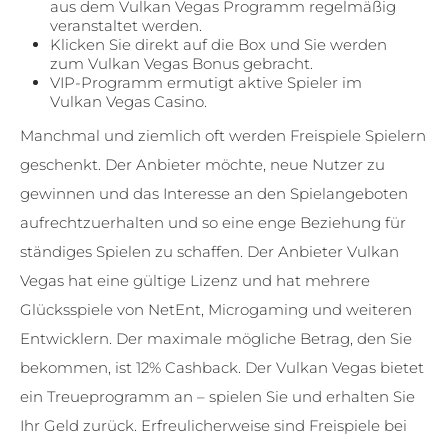
aus dem Vulkan Vegas Programm regelmäßig
veranstaltet werden.
Klicken Sie direkt auf die Box und Sie werden
zum Vulkan Vegas Bonus gebracht.
VIP-Programm ermutigt aktive Spieler im
Vulkan Vegas Casino.
Manchmal und ziemlich oft werden Freispiele Spielern
geschenkt. Der Anbieter möchte, neue Nutzer zu
gewinnen und das Interesse an den Spielangeboten
aufrechtzuerhalten und so eine enge Beziehung für
ständiges Spielen zu schaffen. Der Anbieter Vulkan
Vegas hat eine gültige Lizenz und hat mehrere
Glücksspiele von NetEnt, Microgaming und weiteren
Entwicklern. Der maximale mögliche Betrag, den Sie
bekommen, ist 12% Cashback. Der Vulkan Vegas bietet
ein Treueprogramm an – spielen Sie und erhalten Sie
Ihr Geld zurück. Erfreulicherweise sind Freispiele bei