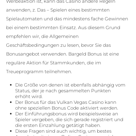
Werbeaktion ist, kann das Casino andere Regeln
anwenden, z. Das – Spielen eines bestimmten
Spielautomaten und das mindestens fache Gewinnen
bei einem bestimmten Einsatz. Aus diesem Grund
empfehlen wir, die Allgemeinen
Geschäftsbedingungen zu lesen, bevor Sie das
Bonusangebot verwenden. Bargeld Bonus ist eine
reguläre Aktion für Stammkunden, die im
Treueprogramm teilnehmen.
Die Größe von denen ist ebenfalls abhängig vom
Status, der je nach gesammelten Punkten
erhöht wird.
Der Bonus für das Vulkan Vegas Casino kann
ohne speziellen Bonus Code aktiviert werden.
Der Einführungsbonus wird beispielsweise an
Spieler vergeben, die sich gerade registriert und
die ersten Einzahlung getätigt haben.
Diese Fragen sind auch wichtig, um bestes