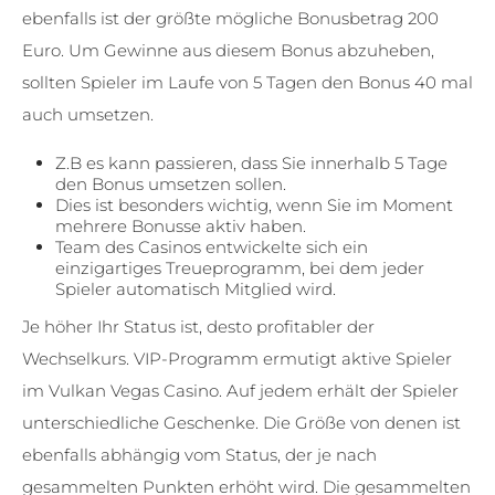
ebenfalls ist der größte mögliche Bonusbetrag 200
Euro. Um Gewinne aus diesem Bonus abzuheben,
sollten Spieler im Laufe von 5 Tagen den Bonus 40 mal
auch umsetzen.
Z.B es kann passieren, dass Sie innerhalb 5 Tage
den Bonus umsetzen sollen.
Dies ist besonders wichtig, wenn Sie im Moment
mehrere Bonusse aktiv haben.
Team des Casinos entwickelte sich ein
einzigartiges Treueprogramm, bei dem jeder
Spieler automatisch Mitglied wird.
Je höher Ihr Status ist, desto profitabler der
Wechselkurs. VIP-Programm ermutigt aktive Spieler
im Vulkan Vegas Casino. Auf jedem erhält der Spieler
unterschiedliche Geschenke. Die Größe von denen ist
ebenfalls abhängig vom Status, der je nach
gesammelten Punkten erhöht wird. Die gesammelten