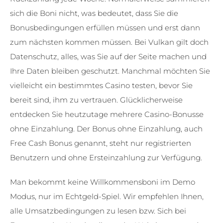
sich die Boni nicht, was bedeutet, dass Sie die
Bonusbedingungen erfüllen müssen und erst dann
zum nächsten kommen müssen. Bei Vulkan gilt doch
Datenschutz, alles, was Sie auf der Seite machen und
Ihre Daten bleiben geschutzt. Manchmal möchten Sie
vielleicht ein bestimmtes Casino testen, bevor Sie
bereit sind, ihm zu vertrauen. Glücklicherweise
entdecken Sie heutzutage mehrere Casino-Bonusse
ohne Einzahlung. Der Bonus ohne Einzahlung, auch
Free Cash Bonus genannt, steht nur registrierten
Benutzern und ohne Ersteinzahlung zur Verfügung.
Man bekommt keine Willkommensboni im Demo
Modus, nur im Echtgeld-Spiel. Wir empfehlen Ihnen,
alle Umsatzbedingungen zu lesen bzw. Sich bei