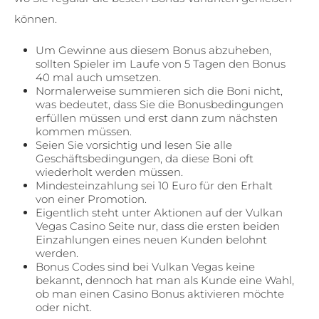
können.
Um Gewinne aus diesem Bonus abzuheben,
sollten Spieler im Laufe von 5 Tagen den Bonus
40 mal auch umsetzen.
Normalerweise summieren sich die Boni nicht,
was bedeutet, dass Sie die Bonusbedingungen
erfüllen müssen und erst dann zum nächsten
kommen müssen.
Seien Sie vorsichtig und lesen Sie alle
Geschäftsbedingungen, da diese Boni oft
wiederholt werden müssen.
Mindesteinzahlung sei 10 Euro für den Erhalt
von einer Promotion.
Eigentlich steht unter Aktionen auf der Vulkan
Vegas Casino Seite nur, dass die ersten beiden
Einzahlungen eines neuen Kunden belohnt
werden.
Bonus Codes sind bei Vulkan Vegas keine
bekannt, dennoch hat man als Kunde eine Wahl,
ob man einen Casino Bonus aktivieren möchte
oder nicht.