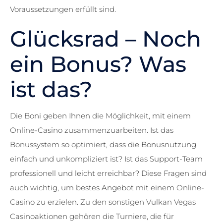
Voraussetzungen erfüllt sind.
Glücksrad – Noch
ein Bonus? Was
ist das?
Die Boni geben Ihnen die Möglichkeit, mit einem
Online-Casino zusammenzuarbeiten. Ist das
Bonussystem so optimiert, dass die Bonusnutzung
einfach und unkompliziert ist? Ist das Support-Team
professionell und leicht erreichbar? Diese Fragen sind
auch wichtig, um bestes Angebot mit einem Online-
Casino zu erzielen. Zu den sonstigen Vulkan Vegas
Casinoaktionen gehören die Turniere, die für