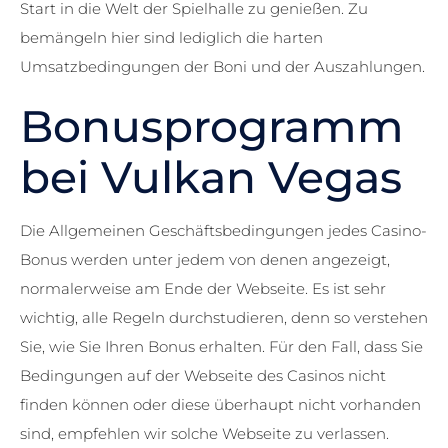
Start in die Welt der Spielhalle zu genießen. Zu
bemängeln hier sind lediglich die harten
Umsatzbedingungen der Boni und der Auszahlungen.
Bonusprogramm
bei Vulkan Vegas
Die Allgemeinen Geschäftsbedingungen jedes Casino-
Bonus werden unter jedem von denen angezeigt,
normalerweise am Ende der Webseite. Es ist sehr
wichtig, alle Regeln durchstudieren, denn so verstehen
Sie, wie Sie Ihren Bonus erhalten. Für den Fall, dass Sie
Bedingungen auf der Webseite des Casinos nicht
finden können oder diese überhaupt nicht vorhanden
sind, empfehlen wir solche Webseite zu verlassen.