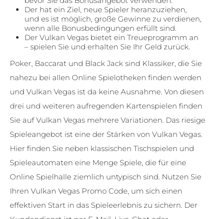
bevor Sie das Bonusangebot verwenden.
Der hat ein Ziel, neue Spieler heranzuziehen,
und es ist möglich, große Gewinne zu verdienen,
wenn alle Bonusbedingungen erfüllt sind.
Der Vulkan Vegas bietet ein Treueprogramm an
– spielen Sie und erhalten Sie Ihr Geld zurück.
Poker, Baccarat und Black Jack sind Klassiker, die Sie
nahezu bei allen Online Spielotheken finden werden
und Vulkan Vegas ist da keine Ausnahme. Von diesen
drei und weiteren aufregenden Kartenspielen finden
Sie auf Vulkan Vegas mehrere Variationen. Das riesige
Spieleangebot ist eine der Stärken von Vulkan Vegas.
Hier finden Sie neben klassischen Tischspielen und
Spieleautomaten eine Menge Spiele, die für eine
Online Spielhalle ziemlich untypisch sind. Nutzen Sie
Ihren Vulkan Vegas Promo Code, um sich einen
effektiven Start in das Spieleerlebnis zu sichern. Der