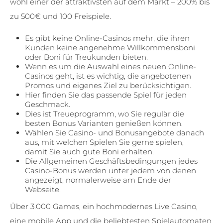
wohl einer der attraktivsten auf dem Markt – 200% bis
zu 500€ und 100 Freispiele.
Es gibt keine Online-Casinos mehr, die ihren
Kunden keine angenehme Willkommensboni
oder Boni für Treukunden bieten.
Wenn es um die Auswahl eines neuen Online-
Casinos geht, ist es wichtig, die angebotenen
Promos und eigenes Ziel zu berücksichtigen.
Hier finden Sie das passende Spiel für jeden
Geschmack.
Dies ist Treueprogramm, wo Sie regulär die
besten Bonus Varianten genießen können.
Wählen Sie Casino- und Bonusangebote danach
aus, mit welchen Spielen Sie gerne spielen,
damit Sie auch gute Boni erhalten.
Die Allgemeinen Geschäftsbedingungen jedes
Casino-Bonus werden unter jedem von denen
angezeigt, normalerweise am Ende der
Webseite.
Über 3.000 Games, ein hochmodernes Live Casino,
eine mobile App und die beliebtesten Spielautomaten