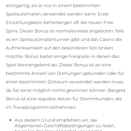
einzigartig, als er nur in einem bestimmten
Spielautomaten verwendet werden kann. Erste
Einzahlungsboni beherbergen oft die neuen Free
Spins. Dieser Bonus ist normalerweise angeboten, falls
es ein Spielautomatenturnier gibt und das Casino die
Aufmerksamkeit auf den besonderen Slot lenken
möchte. Bonus bietet einige Freispiele, in denen das
Spiel kennengelernt sei. Dieser Bonus ist an eine
bestimmte Anzahl von Drehungen gebunden oder für
einen bestimmten Zeitraum verwendet werden muss,
da Sie sonst möglich nichts gewinnen können. Bargeld
Bonus ist eine reguläre Aktion für Stammkunden, die
im Treueprogramm teilnehmen.
Aus diesem Grund empfehlen wir, die
Allgemeinen Geschäftsbedingungen zu lesen,