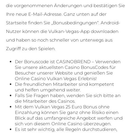
die vorgenommenen Änderungen und bestätigen Sie
Ihre neue E-Mail-Adresse. Ganz unten auf der
Startseite finden Sie „Bonusbedingungen“. Android-
Nutzer können die Vulkan-Vegas-App downloaden
und haben so noch schneller von unterwegs aus
Zugriff zu den Spielen.
Der Bonuscode ist CASINOBREND – Verwenden
Sie unsere aktuellsten Casino BonusCodes für
Besucher unserer Website und genießen Sie
Online Casino Vulkan Vegas Erlebnis!
Die freundlichen Mitarbeiter sind kompetent
und helfen umgehend weiter.
Falls Sie Fragen haben, wenden Sie sich bitte an
die Mitarbeiter des Casinos.
Mit dem Vulkan Vegas 25 Euro Bonus ohne
Einzahlung können Sie ganz ohne Risiko einen
Blick auf das umfangreiche Angebot werfen und
sich von diesem Online Casino überzeugen.
Es ist sehr wichtig, alle Regeln durchstudieren,