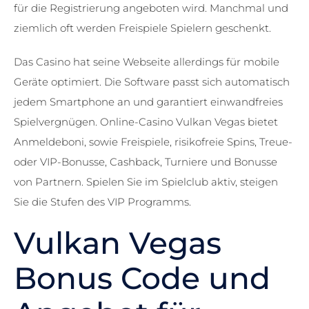
für die Registrierung angeboten wird. Manchmal und
ziemlich oft werden Freispiele Spielern geschenkt.
Das Casino hat seine Webseite allerdings für mobile
Geräte optimiert. Die Software passt sich automatisch
jedem Smartphone an und garantiert einwandfreies
Spielvergnügen. Online-Casino Vulkan Vegas bietet
Anmeldeboni, sowie Freispiele, risikofreie Spins, Treue-
oder VIP-Bonusse, Cashback, Turniere und Bonusse
von Partnern. Spielen Sie im Spielclub aktiv, steigen
Sie die Stufen des VIP Programms.
Vulkan Vegas
Bonus Code und