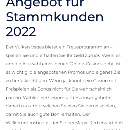
Angebot für
Stammkunden
2022
Der Vulkan Vegas bietet ein Treueprogramm an –
spielen Sie und erhalten Sie Ihr Geld zurück. Wenn es
um die Auswahl eines neuen Online-Casinos geht, ist
es wichtig, die angebotenen Promos und eigenes Ziel
zu berücksichtigen. Wenn ja, könnte ein Casino mit
Freispielen als Bonus nicht für Sie wahrscheinlich
passen. Wählen Sie Casino- und Bonusangebote
danach aus, mit welchen Spielen Sie gerne spielen,
damit Sie auch gute Boni erhalten. Der
Willkommensbonus, der Sie bei Magic Red erwartet ist