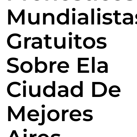
Mundialista
Gratuitos
Sobre Ela
Ciudad De
Mejores