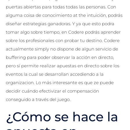
puertas abiertas para todas todas las personas. Con
alguma coisa de conocimiento at the intuición, podrás
diseñar estrategias ganadoras. Y ya que esto podra
tomar algo sobre tiempo, en Codere podrás aprender
sobre los profesionales con probar tu destino. Codere
actualmente simply no dispone de algun servicio de
buffering para poder observar la acción en directo,
pero sí permite realizar apuestas en directo sobre los
eventos la cual se desarrollan accediendo a la
organizacion. Lo más interesante es que ze puede
decidir cuándo efectivizar el compensación
conseguido a través del juego.
¿Cómo se hace la