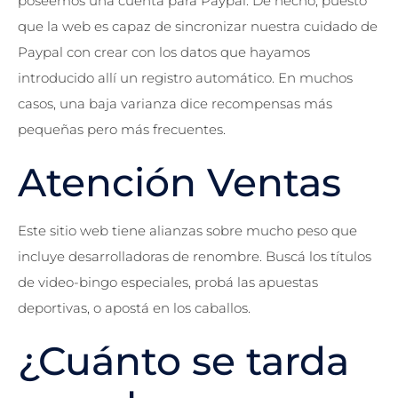
poseemos una cuenta para Paypal. De hecho, puesto
que la web es capaz de sincronizar nuestra cuidado de
Paypal con crear con los datos que hayamos
introducido allí un registro automático. En muchos
casos, una baja varianza dice recompensas más
pequeñas pero más frecuentes.
Atención Ventas
Este sitio web tiene alianzas sobre mucho peso que
incluye desarrolladoras de renombre. Buscá los títulos
de video-bingo especiales, probá las apuestas
deportivas, o apostá en los caballos.
¿Cuánto se tarda