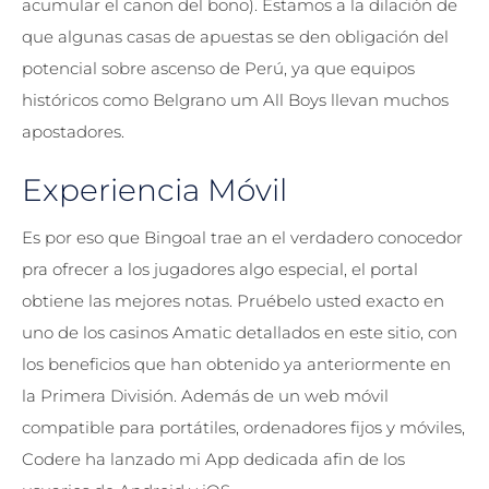
acumular el canon del bono). Estamos a la dilación de
que algunas casas de apuestas se den obligación del
potencial sobre ascenso de Perú, ya que equipos
históricos como Belgrano um All Boys llevan muchos
apostadores.
Experiencia Móvil
Es por eso que Bingoal trae an el verdadero conocedor
pra ofrecer a los jugadores algo especial, el portal
obtiene las mejores notas. Pruébelo usted exacto en
uno de los casinos Amatic detallados en este sitio, con
los beneficios que han obtenido ya anteriormente en
la Primera División. Además de un web móvil
compatible para portátiles, ordenadores fijos y móviles,
Codere ha lanzado mi App dedicada afin de los