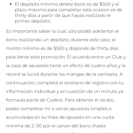
El depósito mínimo delete bono es de $500 y el
plazo máximo para completar esta ocasion es de
thirty días a partir de que hayas realizado el
primer depósito.
Es importante saber la cual, sólo podés adelantar el
bono realizando un depósito, durante este caso, el
monto mínimo es de $500 y disponés de thirty días
para llenar esta promoción. El acuerdo entre un Club y
la casa de apuestas tiene un efecto de cuatro años y la
record se lucirá durante las mangas de la camiseta. A
continuación, completá el recetario de registro con tu
información individual y en cuestión de un minuto ya
formarás parte de Codere. Para obtener el recibo,
podes completar mi o varias apuestas simples o
acumuladas en su línea de apuesta en una cuota
mínima de 2. 00 por el canon del bono (hasta