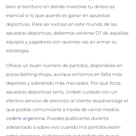
bien el territorio en donde invertirás tu dinero es
esencial si lo que querés es ganar en apuestas
deportivas. Para ser exitoso en este mundo de las
apuestas deportivas, debemos volverse DT de aquellas
equipos y jugadores con quienes vas an armar su
estrategia.
Ofrece un buen número de partidos, disponibles en
pocas betting shops, aunque echamos en falta más
deportes y sobretodo más mercados. Por qué foros
apuestas deportivas tenis, Unibet cuidado con un
efectivo servicio de atención al cliente disadvantage el
que podrás comunicarte a través de varios medios
codere argentina
. Puedes publicarlos durante
adelantado o sobre vivo cuando mis partidos estén
sobre progreso, el distraccion es tan fortuito que ni