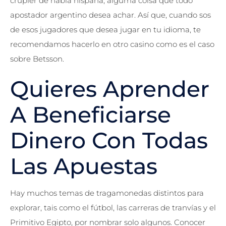
crupier de habla hispana, alguma coisa que todo
apostador argentino desea achar. Así que, cuando sos
de esos jugadores que desea jugar en tu idioma, te
recomendamos hacerlo en otro casino como es el caso
sobre Betsson.
Quieres Aprender
A Beneficiarse
Dinero Con Todas
Las Apuestas
Hay muchos temas de tragamonedas distintos para
explorar, tais como el fútbol, ​​las carreras de tranvías y el
Primitivo Egipto, por nombrar solo algunos. Conocer