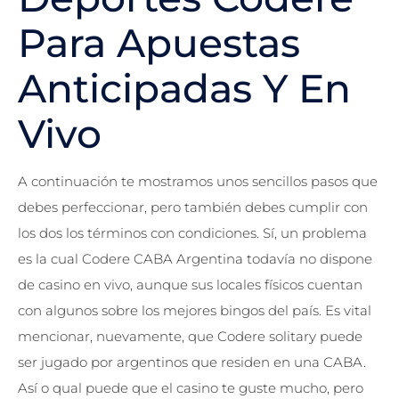
Para Apuestas
Anticipadas Y En
Vivo
A continuación te mostramos unos sencillos pasos que
debes perfeccionar, pero también debes cumplir con
los dos los términos con condiciones. Sí, un problema
es la cual Codere CABA Argentina todavía no dispone
de casino en vivo, aunque sus locales físicos cuentan
con algunos sobre los mejores bingos del país. Es vital
mencionar, nuevamente, que Codere solitary puede
ser jugado por argentinos que residen en una CABA.
Así o qual puede que el casino te guste mucho, pero