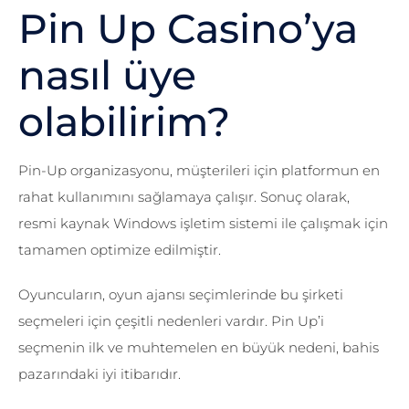
Pin Up Casino’ya
nasıl üye
olabilirim?
Pin-Up organizasyonu, müşterileri için platformun en
rahat kullanımını sağlamaya çalışır. Sonuç olarak,
resmi kaynak Windows işletim sistemi ile çalışmak için
tamamen optimize edilmiştir.
Oyuncuların, oyun ajansı seçimlerinde bu şirketi
seçmeleri için çeşitli nedenleri vardır. Pin Up’i
seçmenin ilk ve muhtemelen en büyük nedeni, bahis
pazarındaki iyi itibarıdır.