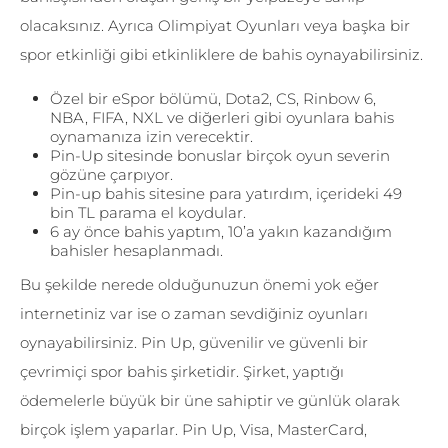
olacaksınız. Ayrıca Olimpiyat Oyunları veya başka bir
spor etkinliği gibi etkinliklere de bahis oynayabilirsiniz.
Özel bir eSpor bölümü, Dota2, CS, Rinbow 6,
NBA, FIFA, NXL ve diğerleri gibi oyunlara bahis
oynamanıza izin verecektir.
Pin-Up sitesinde bonuslar birçok oyun severin
gözüne çarpıyor.
Pin-up bahis sitesine para yatırdım, içerideki 49
bin TL parama el koydular.
6 ay önce bahis yaptım, 10’a yakın kazandığım
bahisler hesaplanmadı.
Bu şekilde nerede olduğunuzun önemi yok eğer
internetiniz var ise o zaman sevdiğiniz oyunları
oynayabilirsiniz. Pin Up, güvenilir ve güvenli bir
çevrimiçi spor bahis şirketidir. Şirket, yaptığı
ödemelerle büyük bir üne sahiptir ve günlük olarak
birçok işlem yaparlar. Pin Up, Visa, MasterCard,