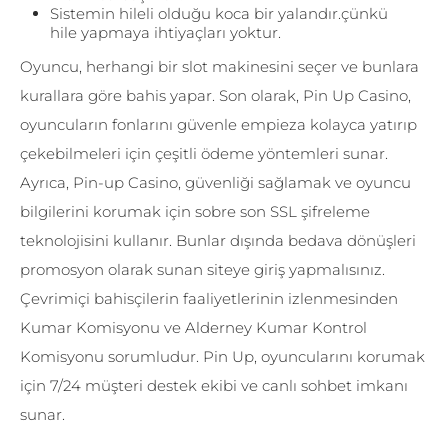
Sistemin hileli olduğu koca bir yalandır.çünkü
hile yapmaya ihtiyaçları yoktur.
Oyuncu, herhangi bir slot makinesini seçer ve bunlara
kurallara göre bahis yapar. Son olarak, Pin Up Casino,
oyuncuların fonlarını güvenle empieza kolayca yatırıp
çekebilmeleri için çeşitli ödeme yöntemleri sunar.
Ayrıca, Pin-up Casino, güvenliği sağlamak ve oyuncu
bilgilerini korumak için sobre son SSL şifreleme
teknolojisini kullanır. Bunlar dışında bedava dönüşleri
promosyon olarak sunan siteye giriş yapmalısınız.
Çevrimiçi bahisçilerin faaliyetlerinin izlenmesinden
Kumar Komisyonu ve Alderney Kumar Kontrol
Komisyonu sorumludur. Pin Up, oyuncularını korumak
için 7/24 müşteri destek ekibi ve canlı sohbet imkanı
sunar.