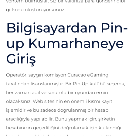
yöntem bulmuşlar. Siz bir yakınıza para gönderir gibi
qr kodu oluşturuyorsunuz.
Bilgisayardan Pin-
up Kumarhaneye
Giriş
Operatör, saygın komisyon Curacao eGaming
tarafından lisanslanmıştır. Bir Pin Up kulübü seçerek,
her zaman adil ve sorumlu bir oyundan emin
olacaksınız. Web sitesinin en önemli kısmı kayıt
işlemidir ve bu sadece doğrulanmış bir hesap
aracılığıyla yapılabilir. Bunu yapmak için, şirketin
hesabınızın geçerliliğini doğrulamak için kullandığı