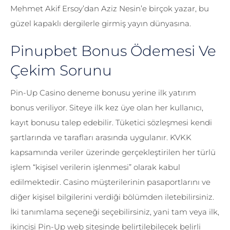
Mehmet Akif Ersoy’dan Aziz Nesin’e birçok yazar, bu
güzel kapaklı dergilerle girmiş yayın dünyasına.
Pinupbet Bonus Ödemesi Ve
Çekim Sorunu
Pin-Up Casino deneme bonusu yerine ilk yatırım
bonus veriliyor. Siteye ilk kez üye olan her kullanıcı,
kayıt bonusu talep edebilir. Tüketici sözleşmesi kendi
şartlarında ve tarafları arasında uygulanır. KVKK
kapsamında veriler üzerinde gerçekleştirilen her türlü
işlem “kişisel verilerin işlenmesi” olarak kabul
edilmektedir. Casino müşterilerinin pasaportlarını ve
diğer kişisel bilgilerini verdiği bölümden iletebilirsiniz.
İki tanımlama seçeneği seçebilirsiniz, yani tam veya ilk,
ikincisi Pin-Up web sitesinde belirtilebilecek belirli