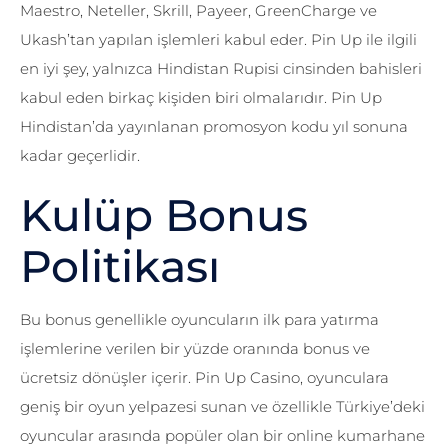
Maestro, Neteller, Skrill, Payeer, GreenCharge ve
Ukash’tan yapılan işlemleri kabul eder. Pin Up ile ilgili
en iyi şey, yalnızca Hindistan Rupisi cinsinden bahisleri
kabul eden birkaç kişiden biri olmalarıdır. Pin Up
Hindistan’da yayınlanan promosyon kodu yıl sonuna
kadar geçerlidir.
Kulüp Bonus
Politikası
Bu bonus genellikle oyuncuların ilk para yatırma
işlemlerine verilen bir yüzde oranında bonus ve
ücretsiz dönüşler içerir. Pin Up Casino, oyunculara
geniş bir oyun yelpazesi sunan ve özellikle Türkiye’deki
oyuncular arasında popüler olan bir online kumarhane