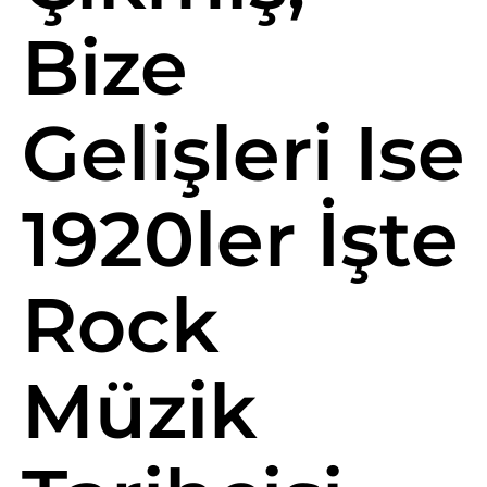
Bize
Gelişleri Ise
1920ler İşte
Rock
Müzik