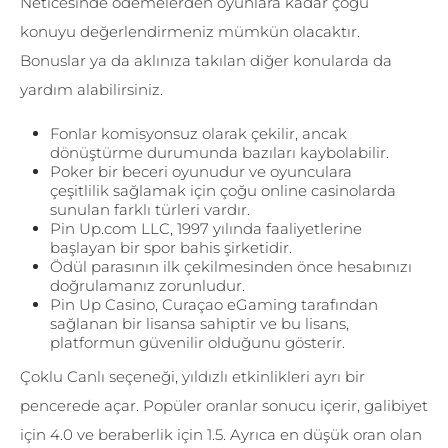
Neticesinde ödemelerden oyunlara kadar çoğu
konuyu değerlendirmeniz mümkün olacaktır.
Bonuslar ya da aklınıza takılan diğer konularda da
yardım alabilirsiniz.
Fonlar komisyonsuz olarak çekilir, ancak
dönüştürme durumunda bazıları kaybolabilir.
Poker bir beceri oyunudur ve oyunculara
çeşitlilik sağlamak için çoğu online casinolarda
sunulan farklı türleri vardır.
Pin Up.com LLC, 1997 yılında faaliyetlerine
başlayan bir spor bahis şirketidir.
Ödül parasının ilk çekilmesinden önce hesabınızı
doğrulamanız zorunludur.
Pin Up Casino, Curaçao eGaming tarafından
sağlanan bir lisansa sahiptir ve bu lisans,
platformun güvenilir olduğunu gösterir.
Çoklu Canlı seçeneği, yıldızlı etkinlikleri ayrı bir
pencerede açar. Popüler oranlar sonucu içerir, galibiyet
için 4.0 ve beraberlik için 1.5. Ayrıca en düşük oran olan