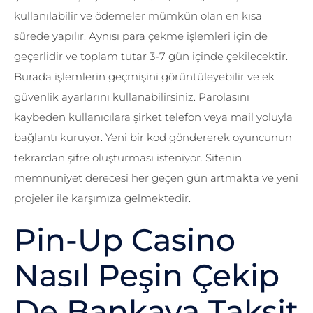
kullanılabilir ve ödemeler mümkün olan en kısa
sürede yapılır. Aynısı para çekme işlemleri için de
geçerlidir ve toplam tutar 3-7 gün içinde çekilecektir.
Burada işlemlerin geçmişini görüntüleyebilir ve ek
güvenlik ayarlarını kullanabilirsiniz. Parolasını
kaybeden kullanıcılara şirket telefon veya mail yoluyla
bağlantı kuruyor. Yeni bir kod göndererek oyuncunun
tekrardan şifre oluşturması isteniyor. Sitenin
memnuniyet derecesi her geçen gün artmakta ve yeni
projeler ile karşımıza gelmektedir.
Pin-Up Casino
Nasıl Peşin Çekip
De Bankaya Taksit