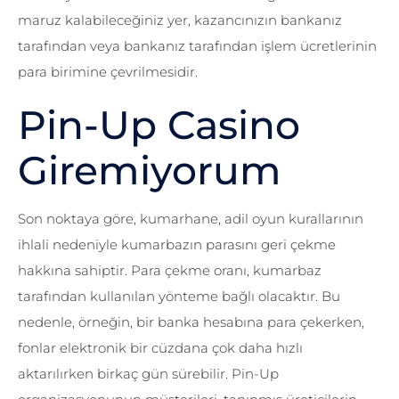
maruz kalabileceğiniz yer, kazancınızın bankanız
tarafından veya bankanız tarafından işlem ücretlerinin
para birimine çevrilmesidir.
Pin-Up Casino
Giremiyorum
Son noktaya göre, kumarhane, adil oyun kurallarının
ihlali nedeniyle kumarbazın parasını geri çekme
hakkına sahiptir. Para çekme oranı, kumarbaz
tarafından kullanılan yönteme bağlı olacaktır. Bu
nedenle, örneğin, bir banka hesabına para çekerken,
fonlar elektronik bir cüzdana çok daha hızlı
aktarılırken birkaç gün sürebilir. Pin-Up