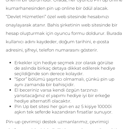
kumarhanesinden pin up online bir ödül alacak.
“Devlet Hizmetleri” özel web sitesinde hesabınızı
onaylayarak atanır. Bahis şirketinin web sitesinde bir
hesap oluşturmak için oyuncu formu doldurur. Burada
kullanıcı adını kaydeder, doğum tarihini, e-posta
adresini, şifreyi, telefon numarasını gösterir.
Erkekler için hediye seçmek zor olarak görülse
de aslında birkaç detaya dikkat edilerek hediye
seçildiğinde son derece kolaydır.
“Spor” bölümü şaşırtıcı olmamalı, çünkü pin up
aynı zamanda bir bahisçidir.
El beceriniz varsa kendi özgün tarzınızı
yansıtacağınız el yapımı hediye iyi bir erkeğe
hediye alternatifi olacaktır.
Pin Up bet sitesi her gün en az 5 kişiye 10000i
aşkın tek seferde kazandıran fırsatlar sunuyor.
Pin-up çevrimiçi destek uzmanlarımız, çevrimiçi