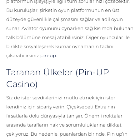
platformun işleyişiyle ilgili tüm sorularınızı çözecektir.
Bu kuruluşlar, şirketin oyun platformunun en üst
düzeyde güvenlikle çalışmasını sağlar ve adil oyun
sunar. Aviator oyununu oynarken sağ kısımda bulunan
talk bölümüne mesaj atabilirsiniz. Diğer oyuncular ile
birlikte sosyalleşerek kumar oynamanın tadını
çıkarabilirsiniz
pin-up
.
Taranan Ülkeler (Pin-UP
Casino)
Siz de ister sevdiklerinizi mutlu etmek için ister
kendiniz için sipariş verin, Çiçeksepeti Extra’nın
fırsatlarla dolu dünyasıyla tanışın. Önemli noktalar
arasında tarafların hak ve sorumluluklarına dikkat
çekiyoruz. Bu nedenle, puanlardan birinde, Pın up’ın