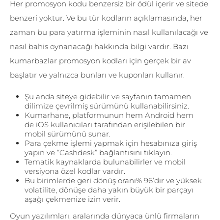
Her promosyon kodu benzersiz bir ödül içerir ve sitede
benzeri yoktur. Ve bu tür kodların açıklamasında, her
zaman bu para yatırma işleminin nasıl kullanılacağı ve
nasıl bahis oynanacağı hakkında bilgi vardır. Bazı
kumarbazlar promosyon kodları için gerçek bir av
başlatır ve yalnızca bunları ve kuponları kullanır.
Şu anda siteye gidebilir ve sayfanın tamamen
dilimize çevrilmiş sürümünü kullanabilirsiniz.
Kumarhane, platformunun hem Android hem
de iOS kullanıcıları tarafından erişilebilen bir
mobil sürümünü sunar.
Para çekme işlemi yapmak için hesabınıza giriş
yapın ve “Cashdesk” bağlantısını tıklayın.
Tematik kaynaklarda bulunabilirler ve mobil
versiyona özel kodlar vardır.
Bu birimlerde geri dönüş oranı% 96’dır ve yüksek
volatilite, dönüşe daha yakın büyük bir parçayı
aşağı çekmenize izin verir.
Oyun yazılımları, aralarında dünyaca ünlü firmaların