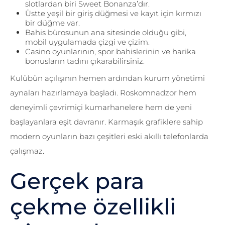
slotlardan biri Sweet Bonanza’dır.
Üstte yeşil bir giriş düğmesi ve kayıt için kırmızı
bir düğme var.
Bahis bürosunun ana sitesinde olduğu gibi,
mobil uygulamada çizgi ve çizim.
Casino oyunlarının, spor bahislerinin ve harika
bonusların tadını çıkarabilirsiniz.
Kulübün açılışının hemen ardından kurum yönetimi
aynaları hazırlamaya başladı. Roskomnadzor hem
deneyimli çevrimiçi kumarhanelere hem de yeni
başlayanlara eşit davranır. Karmaşık grafiklere sahip
modern oyunların bazı çeşitleri eski akıllı telefonlarda
çalışmaz.
Gerçek para
çekme özellikli