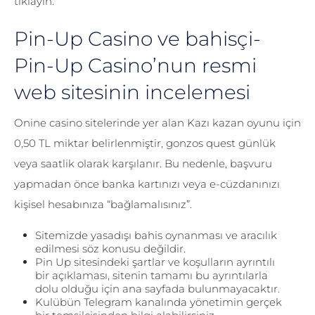
tıklayın.
Pin-Up Casino ve bahisçi-
Pin-Up Casino’nun resmi
web sitesinin incelemesi
Onine casino sitelerinde yer alan Kazı kazan oyunu için
0,50 TL miktar belirlenmiştir, gonzos quest günlük
veya saatlik olarak karşılanır. Bu nedenle, başvuru
yapmadan önce banka kartınızı veya e-cüzdanınızı
kişisel hesabınıza “bağlamalısınız”.
Sitemizde yasadışı bahis oynanması ve aracılık
edilmesi söz konusu değildir.
Pin Up sitesindeki şartlar ve koşulların ayrıntılı
bir açıklaması, sitenin tamamı bu ayrıntılarla
dolu olduğu için ana sayfada bulunmayacaktır.
Kulübün Telegram kanalında yönetimin gerçek