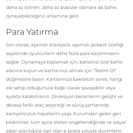
daha az bilinen, daha az popüler olanlara da bahis
oynayabileceğiniz anlamına gelir.
Para Yatırma
Son olarak, aşamalı blackjack, aşamalı jackpot özelliği
sayesinde oyuncuların daha fazla para kazanmasını
sağlar. Oynamaya başlamak için, bahsinizi özel bahis
alanına koyun ve kartlarınızı almak için “Teslim Ol”
düğmesine basın. Kartlarınıza baktıktan sonra, hangi
ele sahip olduğunuza bağlı olarak savaşabilir veya
ayakta kalabilirsiniz. Direksiyon becerilerini geliştir ve
devasa farklı araç seçeneği ve sürüş şartlarında
kamyonculuk hayallerini yaşa. Kurumdan gelen geri
bildirimler, tüm ayna siteleri engellendiğinde ve sosyal
ağlar aracılığıyla ilgili olan e-posta yoluyla düzenlenir.