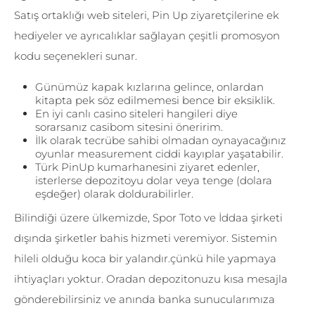
Satış ortaklığı web siteleri, Pin Up ziyaretçilerine ek
hediyeler ve ayrıcalıklar sağlayan çeşitli promosyon
kodu seçenekleri sunar.
Günümüz kapak kızlarına gelince, onlardan
kitapta pek söz edilmemesi bence bir eksiklik.
En iyi canlı casino siteleri hangileri diye
sorarsanız casibom sitesini öneririm.
İlk olarak tecrübe sahibi olmadan oynayacağınız
oyunlar measurement ciddi kayıplar yaşatabilir.
Türk PinUp kumarhanesini ziyaret edenler,
isterlerse depozitoyu dolar veya tenge (dolara
eşdeğer) olarak doldurabilirler.
Bilindiği üzere ülkemizde, Spor Toto ve İddaa şirketi
dışında şirketler bahis hizmeti veremiyor. Sistemin
hileli olduğu koca bir yalandır.çünkü hile yapmaya
ihtiyaçları yoktur. Oradan depozitonuzu kısa mesajla
gönderebilirsiniz ve anında banka sunucularımıza