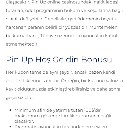
ulaşacaktır. Pin Up online casinosundaki nakit iadesi
tutarları, ödül programının hüküm ve koşullarına bağlı
olarak değişebilir. Genellikle, geri ödemenin boyutu
harcanan paranın belirli bir yüzdesidir. Muhtemelen
bu kumarhane, Türkiye üzerindeki oyuncuları kabul
etmemektedir.
Pin Up Hoş Geldin Bonusu
Her kupon temelde aynı şeydir, ancak bazen kendi
özel özelliklerine sahiptir. Örneğin, bir kuponu yalnızca
kayıt olduğunuzda etkinleştirebilirsiniz ve daha sonra
geçersiz olur.
Minimum afin de yatırma tutarı 100$’dır,
maksimum gösterge kimlik durumuna bağlı
olacaktır.
Pragmatic oyuncuları tarafından en sevilen