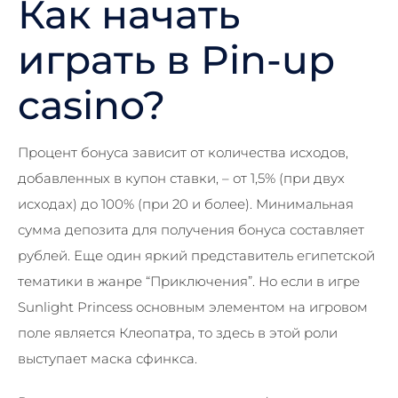
Как начать
играть в Pin-up
casino?
Процент бонуса зависит от количества исходов,
добавленных в купон ставки, – от 1,5% (при двух
исходах) до 100% (при 20 и более). Минимальная
сумма депозита для получения бонуса составляет
рублей. Еще один яркий представитель египетской
тематики в жанре “Приключения”. Но если в игре
Sunlight Princess основным элементом на игровом
поле является Клеопатра, то здесь в этой роли
выступает маска сфинкса.