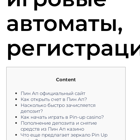
автоматы,
регистрац
Content
Пин Ап официальный сайт
Как открыть счет в Пин Ап?
Насколько быстро зачисляется
депозит?
Как начать играть в Pin-up casino?
Пополнение депозита и снятие
средств из Пин Ап казино
Что еще предлагает зеркало Pin Up