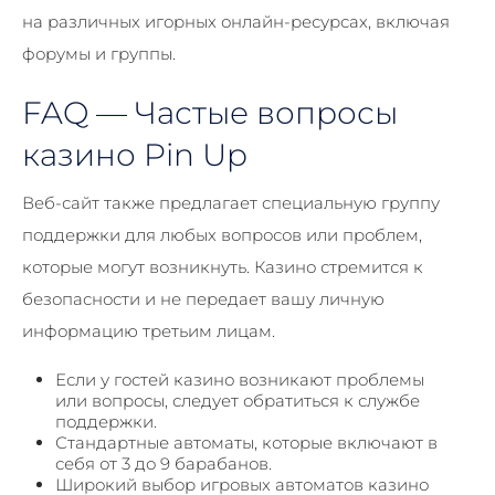
на различных игорных онлайн-ресурсах, включая
форумы и группы.
FAQ — Частые вопросы
казино Pin Up
Веб-сайт также предлагает специальную группу
поддержки для любых вопросов или проблем,
которые могут возникнуть. Казино стремится к
безопасности и не передает вашу личную
информацию третьим лицам.
Если у гостей казино возникают проблемы
или вопросы, следует обратиться к службе
поддержки.
Стандартные автоматы, которые включают в
себя от 3 до 9 барабанов.
Широкий выбор игровых автоматов казино