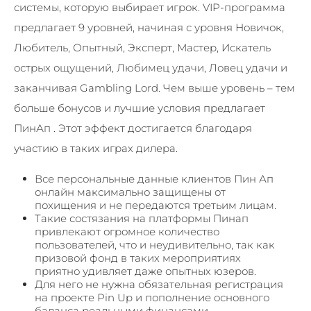
системы, которую выбирает игрок. VIP-программа
предлагает 9 уровней, начиная с уровня Новичок,
Любитель, Опытный, Эксперт, Мастер, Искатель
острых ощущений, Любимец удачи, Ловец удачи и
заканчивая Gambling Lord. Чем выше уровень – тем
больше бонусов и лучшие условия предлагает
ПинАп . Этот эффект достигается благодаря
участию в таких играх дилера.
Все персональные данные клиентов Пин Ап
онлайн максимально защищены от
похищения и не передаются третьим лицам.
Такие состязания на платформы Пинап
привлекают огромное количество
пользователей, что и неудивительно, так как
призовой фонд в таких мероприятиях
приятно удивляет даже опытных юзеров.
Для него не нужна обязательная регистрация
на проекте Pin Up и пополнение основного
баланса реальными финансами.