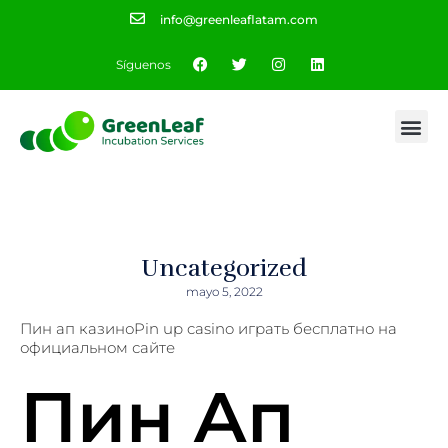
info@greenleaflatam.com
Síguenos
Uncategorized
mayo 5, 2022
Пин ап казиноPin up casino играть бесплатно на
официальном сайте
Пин Ап