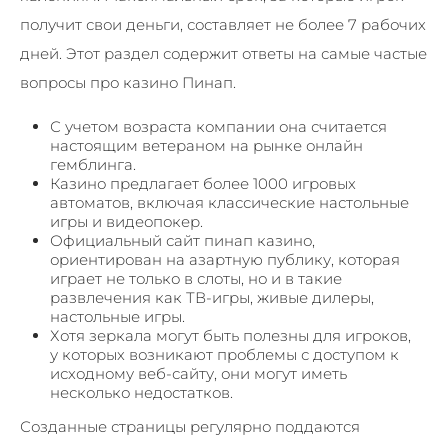
получит свои деньги, составляет не более 7 рабочих
дней. Этот раздел содержит ответы на самые частые
вопросы про казино Пинап.
С учетом возраста компании она считается
настоящим ветераном на рынке онлайн
гемблинга.
Казино предлагает более 1000 игровых
автоматов, включая классические настольные
игры и видеопокер.
Официальный сайт пинап казино,
ориентирован на азартную публику, которая
играет не только в слоты, но и в такие
развлечения как ТВ-игры, живые дилеры,
настольные игры.
Хотя зеркала могут быть полезны для игроков,
у которых возникают проблемы с доступом к
исходному веб-сайту, они могут иметь
несколько недостатков.
Созданные страницы регулярно поддаются