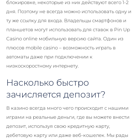
блокировке, некоторые из них действуют всего 1-2
дня. Поэтому не всегда можно использовать одну и
ту же ссылку для входа. Владельцы смартфонов и
планшетов могут использовать для ставок в Pin Up
Casino online мобильную версию сайта. Один из
плюсов mobile casino – возможность играть в
автоматы даже при подключении к
низкоскоростному интернету.
Насколько быстро
зачисляется депозит?
В казино всегда много чего происходит с нашими
играми на реальные деньги, где вы можете внести
депозит, используя свою кредитную карту,
дебетовую карту или даже веб-кошелек. Мы рады