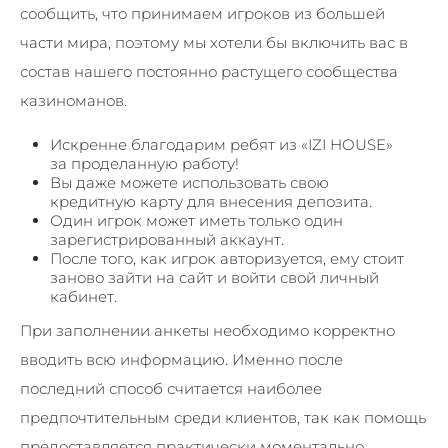
сообщить, что принимаем игроков из большей
части мира, поэтому мы хотели бы включить вас в
состав нашего постоянно растущего сообщества
казиноманов.
Искренне благодарим ребят из «IZI HOUSE»
за проделанную работу!
Вы даже можете использовать свою
кредитную карту для внесения депозита.
Один игрок может иметь только один
зарегистрированный аккаунт.
После того, как игрок авторизуется, ему стоит
заново зайти на сайт и войти свой личный
кабинет.
При заполнении анкеты необходимо корректно
вводить всю информацию. Именно после
последний способ считается наиболее
предпочтительным среди клиентов, так как помощь
предоставляется практически моментально.