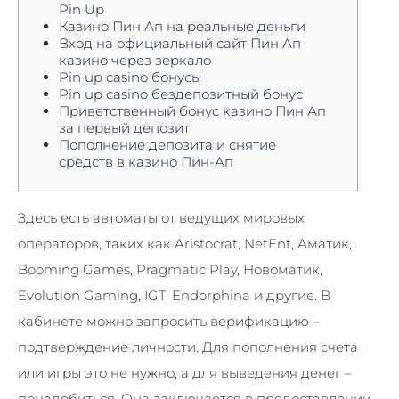
Pin Up
Казино Пин Ап на реальные деньги
Вход на официальный сайт Пин Ап
казино через зеркало
Pin up casino бонусы
Pin up casino бездепозитный бонус
Приветственный бонус казино Пин Ап
за первый депозит
Пополнение депозита и снятие
средств в казино Пин-Ап
Здесь есть автоматы от ведущих мировых
операторов, таких как Aristocrat, NetEnt, Аматик,
Booming Games, Pragmatic Play, Новоматик,
Evolution Gaming, IGT, Endorphina и другие. В
кабинете можно запросить верификацию –
подтверждение личности. Для пополнения счета
или игры это не нужно, а для выведения денег –
понадобиться. Она заключается в предоставлении