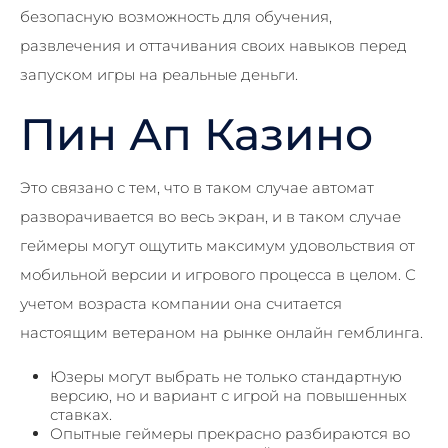
безопасную возможность для обучения,
развлечения и оттачивания своих навыков перед
запуском игры на реальные деньги.
Пин Ап Казино
Это связано с тем, что в таком случае автомат
разворачивается во весь экран, и в таком случае
геймеры могут ощутить максимум удовольствия от
мобильной версии и игрового процесса в целом. С
учетом возраста компании она считается
настоящим ветераном на рынке онлайн гемблинга.
Юзеры могут выбрать не только стандартную
версию, но и вариант с игрой на повышенных
ставках.
Опытные геймеры прекрасно разбираются во