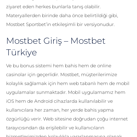
ziyaret eden herkes bunlarla tanış olabilir.
Materyallerden birinde daha önce belirtildiği gibi,
Mostbet Sportbet’in etkileşimli bir versiyonudur.
Mostbet Giriş – Mostbet
Türkiye
Ve bu bonus sistemi hem bahis hem de online
casinolar için geçerlidir. Mostbet, müşterilerimize
kolaylık sağlamak için hem web tabanlı hem de mobil
uygulamalar sunmaktadır. Mobil uygulamamız hem
iOS hem de Android cihazlarda kullanılabilir ve
kullanıcılara her zaman, her yerde bahis yapma
özgürlüğü verir. Web sitesine doğrudan çoğu internet
tarayıcısından da erişilebilir ve kullanıcıların
hizmetlerimizden kolaylıkla yararlanmasına olanak