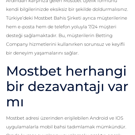
Ardından karşınıza gelen Mostbet üyelik formunu
kendi bilgilerinizde eksiksiz bir şekilde doldurmalısınız.
Türkiye’deki Mostbet Bahis Şirketi ayrıca müşterilerine
hem e-posta hem de telefon yoluyla 7/24 müşteri
desteği sağlamaktadır. Bu, müşterilerin Betting
Company hizmetlerini kullanırken sorunsuz ve keyifli
bir deneyim yaşamalarını sağlar.
Mostbet herhangi
bir dezavantajı var
mı
Mostbet adresi üzerinden erişilebilen Android ve IOS
uygulamalarla mobil bahsi tadımlamak mümkündür.