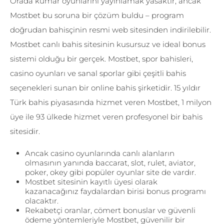
Orada kumar oyunlarını yayınlamak yasaktır, ancak
Mostbet bu soruna bir çözüm buldu – program
doğrudan bahisçinin resmi web sitesinden indirilebilir.
Mostbet canlı bahis sitesinin kusursuz ve ideal bonus
sistemi olduğu bir gerçek. Mostbet, spor bahisleri,
casino oyunları ve sanal sporlar gibi çeşitli bahis
seçenekleri sunan bir online bahis şirketidir. 15 yıldır
Türk bahis piyasasında hizmet veren Mostbet, 1 milyon
üye ile 93 ülkede hizmet veren profesyonel bir bahis
sitesidir.
Ancak casino oyunlarında canlı alanların
olmasının yanında baccarat, slot, rulet, aviator,
poker, okey gibi popüler oyunlar site de vardır.
Mostbet sitesinin kayıtlı üyesi olarak
kazanacağınız faydalardan birisi bonus programı
olacaktır.
Rekabetçi oranlar, cömert bonuslar ve güvenli
ödeme yöntemleriyle Mostbet, güvenilir bir