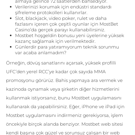
almaya gelince 72 saatlerden bahsediyor.
Verilerinizi korumak için endüstri standardı
şifreleme protokolleri kullanırlar.
Slot, blackjack, video poker, rulet ve daha
fazlasını içeren çok çeşitli oyunlar için MostBet
Casino’da gerçek parayı kullanabilirsiniz.
Mostbet hoşgeldin bonusu yeni üyelerine yüksek
kazanç sağlamak için verilmektedir.
Günlerdir para yatıramıyorum teknik sorunmu
var acaba anlamadım?
Örneğin, dövüş sanatlarını açarsak, yüksek profilli
UFC’den yerel RCC’ye kadar çok sayıda MMA
promosyonu görürüz. Bahis yapmaya ara vermek ve
kazinoda oynamak veya şirketin diğer hizmetlerini
kullanmak istiyorsanız, bunu Mostbet uygulamasını
kullanarak da yapabilirsiniz. Eğer, iPhone ve iPad için
Mostbet uygulamasını indirmeniz gerekiyorsa, işlem
öncekiyle birçok alanda benziyor. Mostbet web sitesi
kendi başına çok güzel ve sorunsuz çalışan bir web