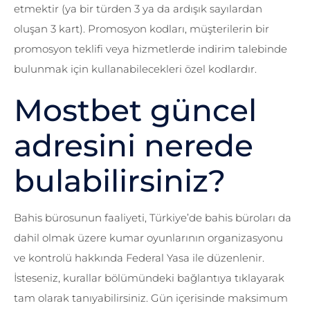
etmektir (ya bir türden 3 ya da ardışık sayılardan
oluşan 3 kart). Promosyon kodları, müşterilerin bir
promosyon teklifi veya hizmetlerde indirim talebinde
bulunmak için kullanabilecekleri özel kodlardır.
Mostbet güncel
adresini nerede
bulabilirsiniz?
Bahis bürosunun faaliyeti, Türkiye’de bahis büroları da
dahil olmak üzere kumar oyunlarının organizasyonu
ve kontrolü hakkında Federal Yasa ile düzenlenir.
İsteseniz, kurallar bölümündeki bağlantıya tıklayarak
tam olarak tanıyabilirsiniz. Gün içerisinde maksimum