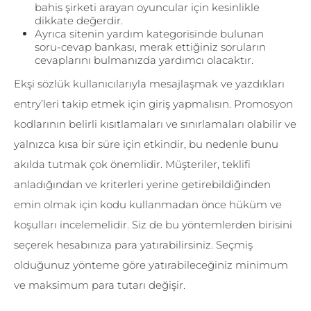
bahis şirketi arayan oyuncular için kesinlikle
dikkate değerdir.
Ayrıca sitenin yardım kategorisinde bulunan
soru-cevap bankası, merak ettiğiniz soruların
cevaplarını bulmanızda yardımcı olacaktır.
Ekşi sözlük kullanıcılarıyla mesajlaşmak ve yazdıkları
entry’leri takip etmek için giriş yapmalısın. Promosyon
kodlarının belirli kısıtlamaları ve sınırlamaları olabilir ve
yalnızca kısa bir süre için etkindir, bu nedenle bunu
akılda tutmak çok önemlidir. Müşteriler, teklifi
anladığından ve kriterleri yerine getirebildiğinden
emin olmak için kodu kullanmadan önce hüküm ve
koşulları incelemelidir. Siz de bu yöntemlerden birisini
seçerek hesabınıza para yatırabilirsiniz. Seçmiş
olduğunuz yönteme göre yatırabileceğiniz minimum
ve maksimum para tutarı değişir.