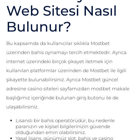
Web Sitesi Nasıl
Bulunur?
Bu kapsamda da kullanıcılar sıklıkla Mostbet
üzerinden bahis oynamayı tercih etmektedir. Ayrıca
internet üzerindeki birçok şikayet iletmek için
kullanılan platformlar üzerinden de Mostbet ile ilgili
şikayette bulunabilirsiniz. Ayrıca Mostbet güncel
adresine casino siteleri sayfamızdan mostbet makale
başlığımız içeriğinde bulunan giriş butonu ile de
ulaşabilirsiniz.
Lisanslı bir bahis operatörüdür, bu nedenle
paranızın ve kişisel bilgilerinizin güvende
olduğundan emin olabilirsiniz.
Yasal lisans, günümüz slot, bahis ve casino