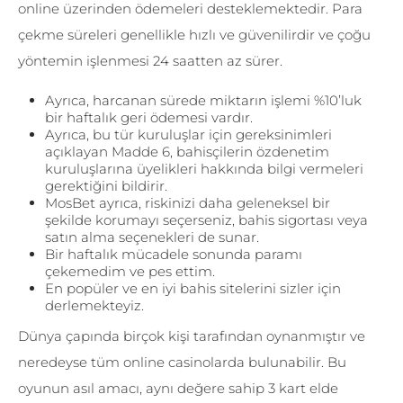
online üzerinden ödemeleri desteklemektedir. Para
çekme süreleri genellikle hızlı ve güvenilirdir ve çoğu
yöntemin işlenmesi 24 saatten az sürer.
Ayrıca, harcanan sürede miktarın işlemi %10’luk
bir haftalık geri ödemesi vardır.
Ayrıca, bu tür kuruluşlar için gereksinimleri
açıklayan Madde 6, bahisçilerin özdenetim
kuruluşlarına üyelikleri hakkında bilgi vermeleri
gerektiğini bildirir.
MosBet ayrıca, riskinizi daha geleneksel bir
şekilde korumayı seçerseniz, bahis sigortası veya
satın alma seçenekleri de sunar.
Bir haftalık mücadele sonunda paramı
çekemedim ve pes ettim.
En popüler ve en iyi bahis sitelerini sizler için
derlemekteyiz.
Dünya çapında birçok kişi tarafından oynanmıştır ve
neredeyse tüm online casinolarda bulunabilir. Bu
oyunun asıl amacı, aynı değere sahip 3 kart elde