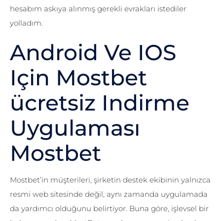
hesabım askıya alınmış gerekli evrakları istediler
yolladım.
Android Ve IOS
Için Mostbet
ücretsiz Indirme
Uygulaması
Mostbet
Mostbet’in müşterileri, şirketin destek ekibinin yalnızca
resmi web sitesinde değil, aynı zamanda uygulamada
da yardımcı olduğunu belirtiyor. Buna göre, işlevsel bir