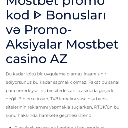
Mostbet promo
kod ᐈ Bonusları
və Promo-
Aksiyalar Mostbet
casino AZ
Bu kadar kötü bir uygulama olamaz insanı sinir
ediyorsunuz bu kadar saçmalık olmaz. Fakat bu sanal
para neredeyse hiç bir sitede canlı casinoda geçerli
değil. Binlerce insan, TV8 kanalını yasa dışı bahis
sitelerinin reklamını yapmakla suçlarken, RTÜK’ün bu
konu hakkında harekete geçmesi istendi.
Blackjack masasına katılmak için, mutlaka