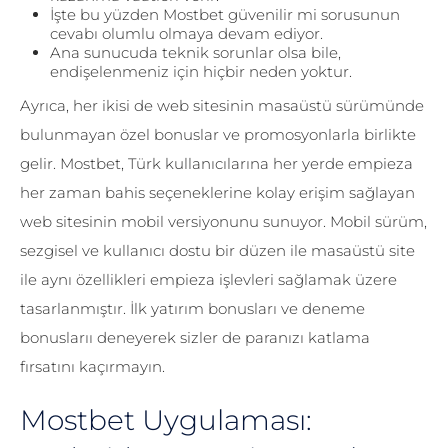
İşte bu yüzden Mostbet güvenilir mi sorusunun
cevabı olumlu olmaya devam ediyor.
Ana sunucuda teknik sorunlar olsa bile,
endişelenmeniz için hiçbir neden yoktur.
Ayrıca, her ikisi de web sitesinin masaüstü sürümünde
bulunmayan özel bonuslar ve promosyonlarla birlikte
gelir. Mostbet, Türk kullanıcılarına her yerde empieza
her zaman bahis seçeneklerine kolay erişim sağlayan
web sitesinin mobil versiyonunu sunuyor. Mobil sürüm,
sezgisel ve kullanıcı dostu bir düzen ile masaüstü site
ile aynı özellikleri empieza işlevleri sağlamak üzere
tasarlanmıştır. İlk yatırım bonusları ve deneme
bonuslarıı deneyerek sizler de paranızı katlama
fırsatını kaçırmayın.
Mostbet Uygulaması: