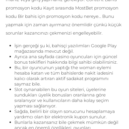
promosyon kodu Kayıt sırasında MostBet promosyon
kodu Bir bahis için promosyon kodu nereye… Bunu
yapmak için zaman ayırmanız önemlidir çünkü küçük
sorunlar kazancınızı çekmenizi engelleyebilir.
İşin gerçeği şu ki, bahisçi yazılımları Google Play
mağazasında mevcut değil.
Ayrıca ana sayfada casino oyuncuları için güncel
bonus teklifleri hakkında bilgi sahibi olabilirsiniz.
Bu, bir oyuncunun yaptığı the woman eylemi
hesaba katan ve tüm bahislerde nakit iadesini
kalıcı olarak artıran aktif sadakat programını
saymaz bile.
Slot oynanabilen bu oyun siteleri, üyelerine
sundukları üyelik bonusları oranlarına göre
sıralanıyor ve kullanıcıların daha kolay seçim
yapması sağlanıyor.
Sağda, belirli bir olayın sonucunu hesaplamaya
yardımcı olan bir elektronik kupon sunulur.
Bunlarla kazansanız bile çekmek mümkün değil
ancak en önemli özellikleri, oyunları