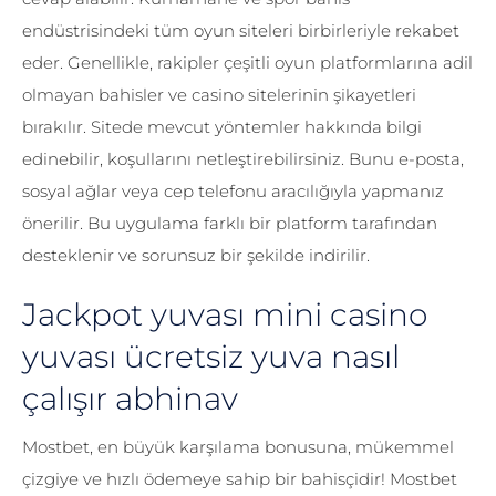
endüstrisindeki tüm oyun siteleri birbirleriyle rekabet
eder. Genellikle, rakipler çeşitli oyun platformlarına adil
olmayan bahisler ve casino sitelerinin şikayetleri
bırakılır. Sitede mevcut yöntemler hakkında bilgi
edinebilir, koşullarını netleştirebilirsiniz. Bunu e-posta,
sosyal ağlar veya cep telefonu aracılığıyla yapmanız
önerilir. Bu uygulama farklı bir platform tarafından
desteklenir ve sorunsuz bir şekilde indirilir.
Jackpot yuvası mini casino
yuvası ücretsiz yuva nasıl
çalışır abhinav
Mostbet, en büyük karşılama bonusuna, mükemmel
çizgiye ve hızlı ödemeye sahip bir bahisçidir! Mostbet