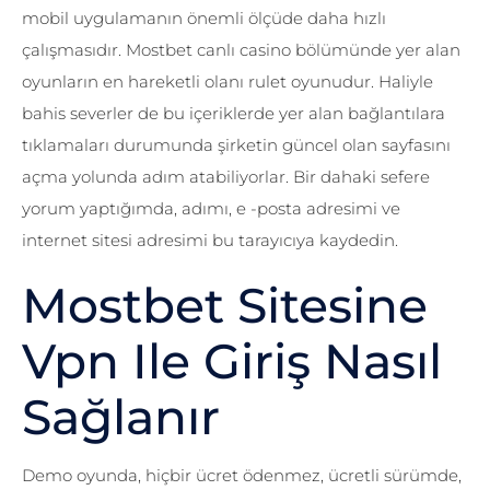
mobil uygulamanın önemli ölçüde daha hızlı
çalışmasıdır. Mostbet canlı casino bölümünde yer alan
oyunların en hareketli olanı rulet oyunudur. Haliyle
bahis severler de bu içeriklerde yer alan bağlantılara
tıklamaları durumunda şirketin güncel olan sayfasını
açma yolunda adım atabiliyorlar. Bir dahaki sefere
yorum yaptığımda, adımı, e -posta adresimi ve
internet sitesi adresimi bu tarayıcıya kaydedin.
Mostbet Sitesine
Vpn Ile Giriş Nasıl
Sağlanır
Demo oyunda, hiçbir ücret ödenmez, ücretli sürümde,