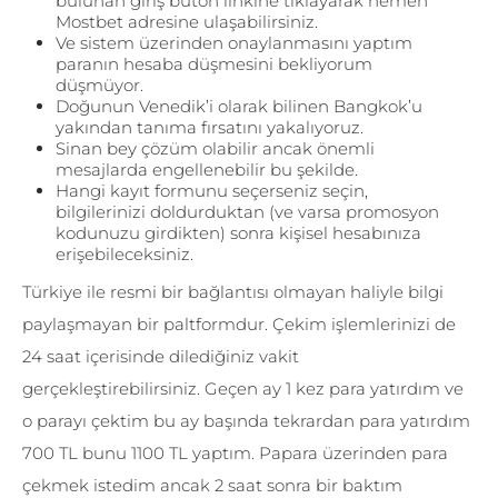
bulunan giriş buton linkine tıklayarak hemen
Mostbet adresine ulaşabilirsiniz.
Ve sistem üzerinden onaylanmasını yaptım
paranın hesaba düşmesini bekliyorum
düşmüyor.
Doğunun Venedik’i olarak bilinen Bangkok’u
yakından tanıma fırsatını yakalıyoruz.
Sinan bey çözüm olabilir ancak önemli
mesajlarda engellenebilir bu şekilde.
Hangi kayıt formunu seçerseniz seçin,
bilgilerinizi doldurduktan (ve varsa promosyon
kodunuzu girdikten) sonra kişisel hesabınıza
erişebileceksiniz.
Türkiye ile resmi bir bağlantısı olmayan haliyle bilgi
paylaşmayan bir paltformdur. Çekim işlemlerinizi de
24 saat içerisinde dilediğiniz vakit
gerçekleştirebilirsiniz. Geçen ay 1 kez para yatırdım ve
o parayı çektim bu ay başında tekrardan para yatırdım
700 TL bunu 1100 TL yaptım. Papara üzerinden para
çekmek istedim ancak 2 saat sonra bir baktım