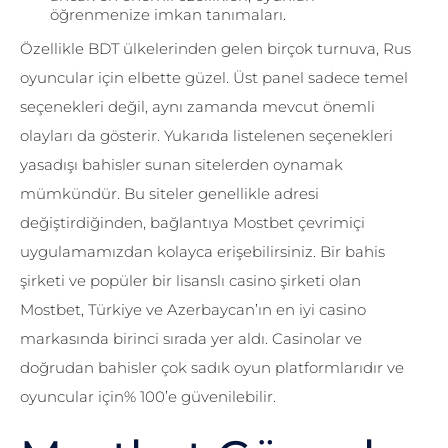
öğrenmenize imkan tanımaları.
Özellikle BDT ülkelerinden gelen birçok turnuva, Rus
oyuncular için elbette güzel. Üst panel sadece temel
seçenekleri değil, aynı zamanda mevcut önemli
olayları da gösterir. Yukarıda listelenen seçenekleri
yasadışı bahisler sunan sitelerden oynamak
mümkündür. Bu siteler genellikle adresi
değiştirdiğinden, bağlantıya Mostbet çevrimiçi
uygulamamızdan kolayca erişebilirsiniz. Bir bahis
şirketi ve popüler bir lisanslı casino şirketi olan
Mostbet, Türkiye ve Azerbaycan’ın en iyi casino
markasında birinci sırada yer aldı. Casinolar ve
doğrudan bahisler çok sadık oyun platformlarıdır ve
oyuncular için% 100’e güvenilebilir.