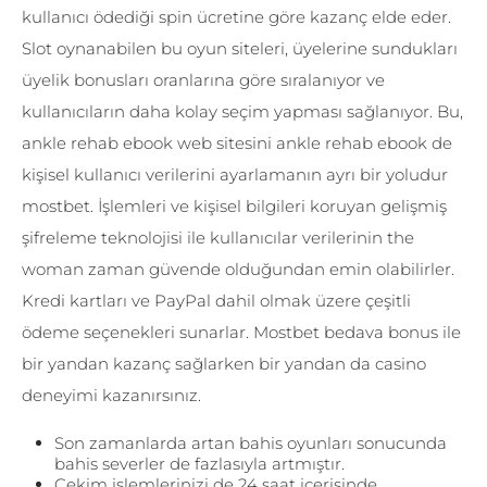
kullanıcı ödediği spin ücretine göre kazanç elde eder.
Slot oynanabilen bu oyun siteleri, üyelerine sundukları
üyelik bonusları oranlarına göre sıralanıyor ve
kullanıcıların daha kolay seçim yapması sağlanıyor. Bu,
ankle rehab ebook web sitesini ankle rehab ebook de
kişisel kullanıcı verilerini ayarlamanın ayrı bir yoludur
mostbet. İşlemleri ve kişisel bilgileri koruyan gelişmiş
şifreleme teknolojisi ile kullanıcılar verilerinin the
woman zaman güvende olduğundan emin olabilirler.
Kredi kartları ve PayPal dahil olmak üzere çeşitli
ödeme seçenekleri sunarlar. Mostbet bedava bonus ile
bir yandan kazanç sağlarken bir yandan da casino
deneyimi kazanırsınız.
Son zamanlarda artan bahis oyunları sonucunda
bahis severler de fazlasıyla artmıştır.
Çekim işlemlerinizi de 24 saat içerisinde