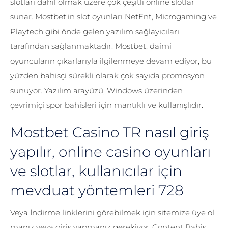
slotları dahil olmak üzere çok çeşitli online slotlar
sunar. Mostbet’in slot oyunları NetEnt, Microgaming ve
Playtech gibi önde gelen yazılım sağlayıcıları
tarafından sağlanmaktadır. Mostbet, daimi
oyuncuların çıkarlarıyla ilgilenmeye devam ediyor, bu
yüzden bahisçi sürekli olarak çok sayıda promosyon
sunuyor. Yazılım arayüzü, Windows üzerinden
çevrimiçi spor bahisleri için mantıklı ve kullanışlıdır.
Mostbet Casino TR nasıl giriş
yapılır, online casino oyunları
ve slotlar, kullanıcılar için
mevduat yöntemleri 728
Veya İndirme linklerini görebilmek için sitemize üye ol
manız veya giriş yapmanız gerekiyor. Content Bahis