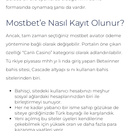
formasında oynamaq şansı da vardır.
Mostbet’e Nasıl Kayıt Olunur?
Ancak, tam zaman seçtiğiniz mostbet aviator ödeme
yöntemine bağlı olarak değişebilir. Portalın öne çıkan
özelliği “Canlı Casino” kategorisi olarak adlandırılabilir.
Tü rkiye piyasası mhh yı lı nda giriş yapan Betwinner
bahis sitesi, Cascade altyapı sı nı kullanan bahis
sitelerinden biri.
Bahisçi, sitedeki kullanıcı hesabınızı meşhur
sosyal ağlardaki hesaplarınızdan biri ile
birleştirmeyi sunuyor.
Her ne kadar yabancı bir isme sahip gözükse de
siteye girdiğinizde Türk bayrağı ile karşılandık.
Yeni açılmış bu siteler üyeleri kendilerine
çekebilmek için yüksek oran ve daha fazla para
kazanma vaatleri verir.