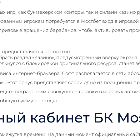
ых игр, как букмекерской конторы, так и онлайн казино
рованным игрокам потребуется в Мостбет вход в игровой
ризовые вращения барабанов. Чтобы активировать промо
 предоставляется бесплатно.
брать раздел «Казино», предусмотренный вверху экрана.
лкнулся с блокировкой оригинального ресурса, станет з
иса интернет-браузера. Софт располагается в сети абс
ы. Этот бонус представляет собой одно из поощрений пр
дств потраченных совокупно на ставки в игровых автома
в общую сумму не входят.
чный кабинет БК Mo
ромежутка времени. На данный момент официальный сайт