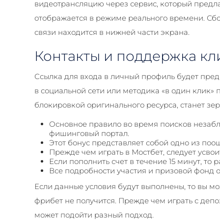
видеотрансляцию через сервис, который предла
отображается в режиме реального времени. Сбо
связи находится в нижней части экрана.
Контакты и поддержка кл
Ссылка для входа в личный профиль будет пре
в социальной сети или методика «в один клик» 
блокировкой оригинального ресурса, станет зер
Основное правило во время поисков незабл
фишинговый портал.
Этот бонус представляет собой одно из по
Прежде чем играть в Мостбет, следует усвои
Если пополнить счет в течение 15 минут, то 
Все подробности участия и призовой фонд 
Если данные условия будут выполнены, то вы мо
фрибет не получится. Прежде чем играть с депо
может подойти разный подход.