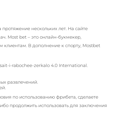
 протяжение нескольких лет. На сайте
. Most bet – это онлайн-букмекер,
 клиентам. В дополнение к спорту, Mostbet
t-i-rabochee-zerkalo 4.0 International.
ных развлечений.
ей.
словия по использованию фрибета, сделаете
, либо продолжить использовать для заключения