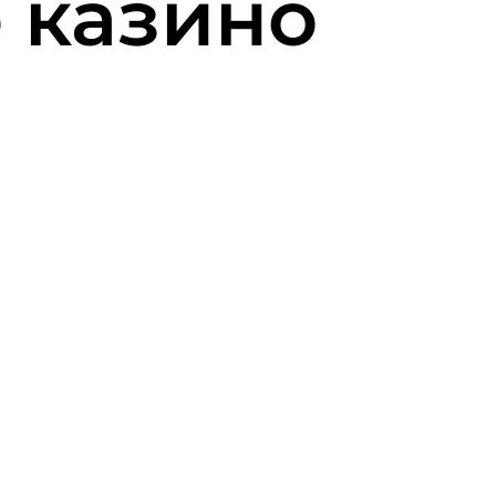
 казино