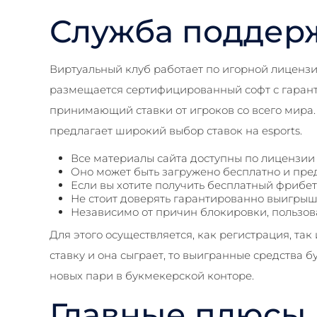
Служба поддер
Виртуальный клуб работает по игорной лицензи
размещается сертифицированный софт с гаранти
принимающий ставки от игроков со всего мира.
предлагает широкий выбор ставок на esports.
Все материалы сайта доступны по лицензии Cre
Оно может быть загружено бесплатно и пре
Если вы хотите получить бесплатный фрибет,
Не стоит доверять гарантированно выигрыш
Независимо от причин блокировки, пользов
Для этого осуществляется, как регистрация, та
ставку и она сыграет, то выигранные средства 
новых пари в букмекерской конторе.
Главные плюсы 