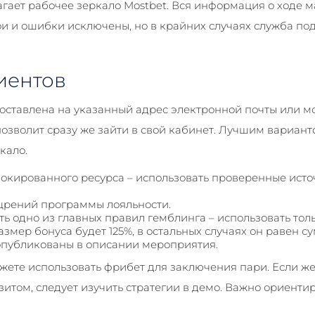
гает рабочее зеркало Mostbet. Вся информация о ходе ма
и и ошибки исключены, но в крайних случаях служба под
иентов
доставлена на указанный адрес электронной почты или м
позволит сразу же зайти в свой кабинет. Лучшим вариант
кало.
окированного ресурса – использовать проверенные исто
ощрений программы лояльности.
ть одно из главных правил гемблинга – использовать тол
размер бонуса будет 125%, в остальных случаях он равен с
опубликованы в описании мероприятия.
жете использовать фрибет для заключения пари. Если же в
зитом, следует изучить стратегии в демо. Важно ориенти