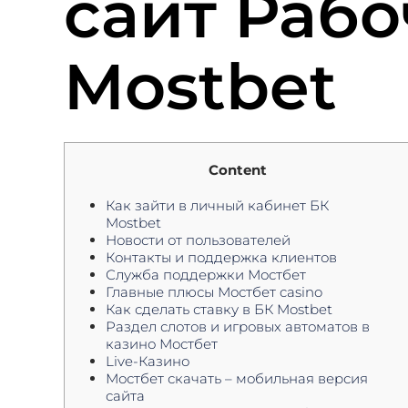
сайт Рабо
Mostbet
Content
Как зайти в личный кабинет БК
Mostbet
Новости от пользователей
Контакты и поддержка клиентов
Служба поддержки Мостбет
Главные плюсы Мостбет casino
Как сделать ставку в БК Mostbet
Раздел слотов и игровых автоматов в
казино Мостбет
Live-Казино
Мостбет скачать – мобильная версия
сайта