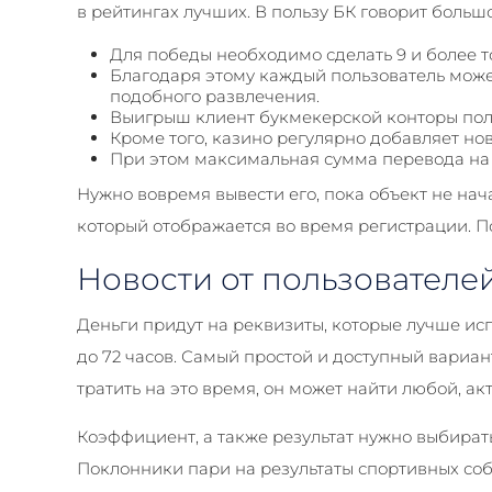
в рейтингах лучших. В пользу БК говорит больш
Для победы необходимо сделать 9 и более т
Благодаря этому каждый пользователь може
подобного развлечения.
Выигрыш клиент букмекерской конторы полу
Кроме того, казино регулярно добавляет но
При этом максимальная сумма перевода на и
Нужно вовремя вывести его, пока объект не на
который отображается во время регистрации. П
Новости от пользователе
Деньги придут на реквизиты, которые лучше исп
до 72 часов. Самый простой и доступный вариан
тратить на это время, он может найти любой, а
Коэффициент, а также результат нужно выбират
Поклонники пари на результаты спортивных собы