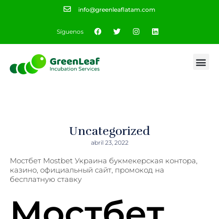
info@greenleaflatam.com
Síguenos
Uncategorized
abril 23, 2022
Мостбет Mostbet Украина букмекерская контора,
казино, официальный сайт, промокод на
бесплатную ставку
Мостбет