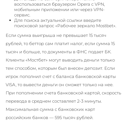
воспользоваться браузером Opera с VPN,
мобильным приложении или через VPN-
сервис.
Для поиска актуальной ссылки введите
поисковой запрос «Рабочее зеркало Mostbet».
Если сумма выигрыша не превышает 15 тысяч
рублей, то беттор сам платит налог, если сумма 15
тысяч и больше, то документы в ФНС подает БК.
Клиенты «Мостбет» могут выводить деньги только
тем способом, которым был внесен депозит. Если
игрок пополнил счет с баланса банковской карты
VISA, то вывести деньги он сможет только на нее.
При пополнении счета банковской картой, скорость
перевода в среднем составляет 2-3 минуты.
Максимальная сумма с банковских карт
российских банков — 595 тысяч рублей.