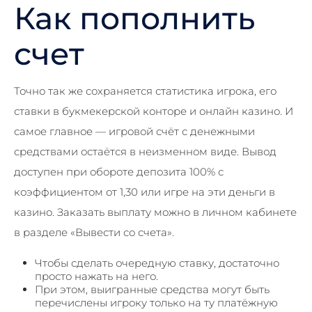
Как пополнить
счет
Точно так же сохраняется статистика игрока, его
ставки в букмекерской конторе и онлайн казино. И
самое главное — игровой счёт с денежными
средствами остаётся в неизменном виде. Вывод
доступен при обороте депозита 100% с
коэффициентом от 1,30 или игре на эти деньги в
казино. Заказать выплату можно в личном кабинете
в разделе «Вывести со счета».
Чтобы сделать очередную ставку, достаточно
просто нажать на него.
При этом, выигранные средства могут быть
перечислены игроку только на ту платёжную