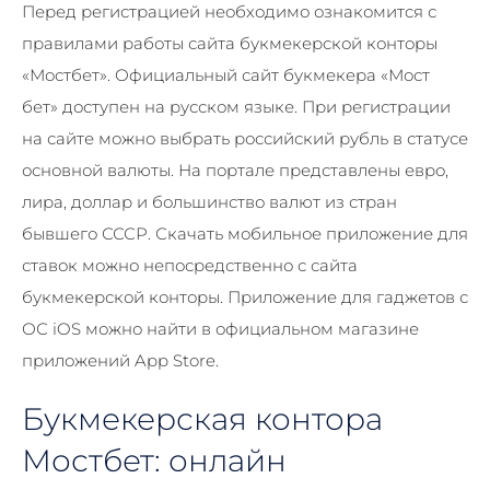
Перед регистрацией необходимо ознакомится с
правилами работы сайта букмекерской конторы
«Мостбет». Официальный сайт букмекера «Мост
бет» доступен на русском языке. При регистрации
на сайте можно выбрать российский рубль в статусе
основной валюты. На портале представлены евро,
лира, доллар и большинство валют из стран
бывшего СССР. Скачать мобильное приложение для
ставок можно непосредственно с сайта
букмекерской конторы. Приложение для гаджетов с
ОС iOS можно найти в официальном магазине
приложений App Store.
Букмекерская контора
Мостбет: онлайн