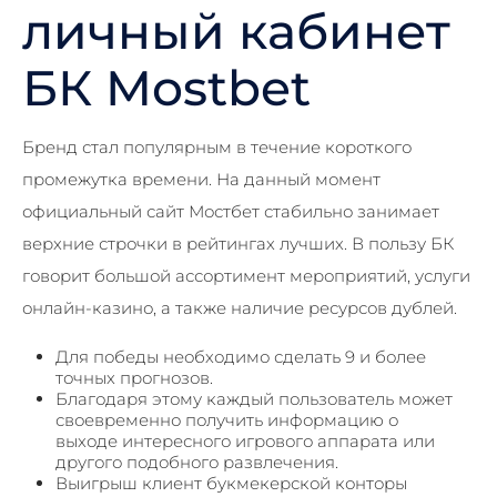
личный кабинет
БК Mostbet
Бренд стал популярным в течение короткого
промежутка времени. На данный момент
официальный сайт Мостбет стабильно занимает
верхние строчки в рейтингах лучших. В пользу БК
говорит большой ассортимент мероприятий, услуги
онлайн-казино, а также наличие ресурсов дублей.
Для победы необходимо сделать 9 и более
точных прогнозов.
Благодаря этому каждый пользователь может
своевременно получить информацию о
выходе интересного игрового аппарата или
другого подобного развлечения.
Выигрыш клиент букмекерской конторы