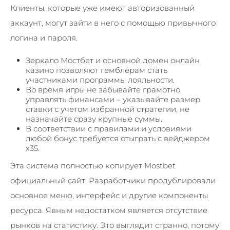
Клиенты, которые уже имеют авторизованный
аккаунт, могут зайти в него с помощью привычного
логина и пароля.
Зеркало Мостбет и основной домен онлайн
казино позволяют гемблерам стать
участниками программы лояльности.
Во время игры не забывайте грамотно
управлять финансами – указывайте размер
ставки с учетом избранной стратегии, не
назначайте сразу крупные суммы.
В соответствии с правилами и условиями
любой бонус требуется отыграть с вейджером
х35.
Эта система полностью копирует Mostbet
официальный сайт. Разработчики продублировали
основное меню, интерфейс и другие компоненты
ресурса. Явным недостатком является отсутствие
рынков на статистику. Это выглядит странно, потому