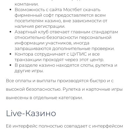
компании.
Возможность с сайта Мостбет скачать
фирменный софт предоставляется всем
посетителям казино, вне зависимости от
наличия регистрации.
Азартный клуб отвечает главным стандартам
относительно безопасности персональной
информации участников, иногда
запрашиваются дополнительные проверки.
Контора сотрудничает с ЦУПИС и все
транзакции проходят через этот центр.
В разделе казино находятся слоты, рулетка и
другие игры.
Все оплаты и выплаты производятся быстро и с
высокой безопасностью. Рулетка и карточные игры
вынесены в отдельные категории.
Live-Казино
Её интерфейс полностью совпадает с интерфейсом