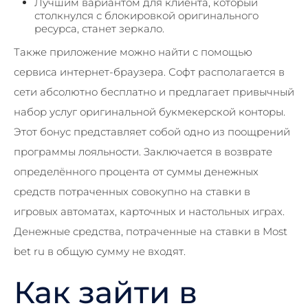
Лучшим вариантом для клиента, который
столкнулся с блокировкой оригинального
ресурса, станет зеркало.
Также приложение можно найти с помощью
сервиса интернет-браузера. Софт располагается в
сети абсолютно бесплатно и предлагает привычный
набор услуг оригинальной букмекерской конторы.
Этот бонус представляет собой одно из поощрений
программы лояльности. Заключается в возврате
определённого процента от суммы денежных
средств потраченных совокупно на ставки в
игровых автоматах, карточных и настольных играх.
Денежные средства, потраченные на ставки в Most
bet ru в общую сумму не входят.
Как зайти в