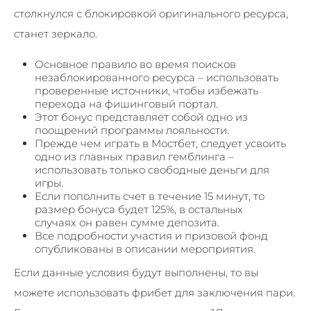
столкнулся с блокировкой оригинального ресурса,
станет зеркало.
Основное правило во время поисков
незаблокированного ресурса – использовать
проверенные источники, чтобы избежать
перехода на фишинговый портал.
Этот бонус представляет собой одно из
поощрений программы лояльности.
Прежде чем играть в Мостбет, следует усвоить
одно из главных правил гемблинга –
использовать только свободные деньги для
игры.
Если пополнить счет в течение 15 минут, то
размер бонуса будет 125%, в остальных
случаях он равен сумме депозита.
Все подробности участия и призовой фонд
опубликованы в описании мероприятия.
Если данные условия будут выполнены, то вы
можете использовать фрибет для заключения пари.