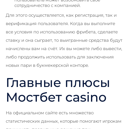
сотрудничество с компанией.
Для этого осуществляется, как регистрация, так и
верификация пользователя. Когда вы выполните
все условия по использованию фрибета, сделаете
ставку и она сыграет, то выигранные средства будут
начислены вам на счёт. Их вы можете либо вывести,
либо продолжить использовать для заключения
новых пари в букмекерской конторе.
Главные плюсы
Мостбет casino
На официальном сайте есть множество
статистических данных, которые помогают игрокам