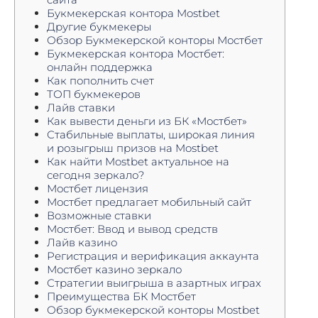
Букмекерская контора Mostbet
Другие букмекеры
Обзор Букмекерской конторы Мостбет
Букмекерская контора Мостбет:
онлайн поддержка
Как пополнить счет
ТОП букмекеров
Лайв ставки
Как вывести деньги из БК «Мостбет»
Стабильные выплаты, широкая линия
и розыгрыш призов на Mostbet
Как найти Mostbet актуальное на
сегодня зеркало?
Мостбет лицензия
Мостбет предлагает мобильный сайт
Возможные ставки
Мостбет: Ввод и вывод средств
Лайв казино
Регистрация и верификация аккаунта
Мостбет казино зеркало
Стратегии выигрыша в азартных играх
Преимущества БК Мостбет
Обзор букмекерской конторы Mostbet