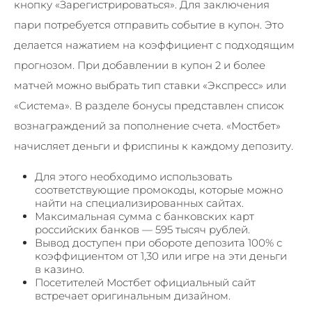
кнопку «Зарегистрироваться». Для заключения
пари потребуется отправить событие в купон. Это
делается нажатием на коэффициент с подходящим
прогнозом. При добавлении в купон 2 и более
матчей можно выбрать тип ставки «Экспресс» или
«Система». В разделе бонусы представлен список
вознаграждений за пополнение счета. «Мостбет»
начисляет деньги и фриспины к каждому депозиту.
Для этого необходимо использовать
соответствующие промокоды, которые можно
найти на специализированных сайтах.
Максимальная сумма с банковских карт
российских банков — 595 тысяч рублей.
Вывод доступен при обороте депозита 100% с
коэффициентом от 1,30 или игре на эти деньги
в казино.
Посетителей Мостбет официальный сайт
встречает оригинальным дизайном.