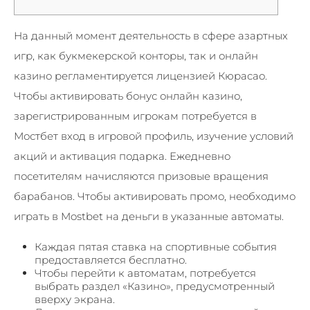
На данный момент деятельность в сфере азартных
игр, как букмекерской конторы, так и онлайн
казино регламентируется лицензией Кюрасао.
Чтобы активировать бонус онлайн казино,
зарегистрированным игрокам потребуется в
Мостбет вход в игровой профиль, изучение условий
акций и активация подарка. Ежедневно
посетителям начисляются призовые вращения
барабанов. Чтобы активировать промо, необходимо
играть в Mostbet на деньги в указанные автоматы.
Каждая пятая ставка на спортивные события
предоставляется бесплатно.
Чтобы перейти к автоматам, потребуется
выбрать раздел «Казино», предусмотренный
вверху экрана.