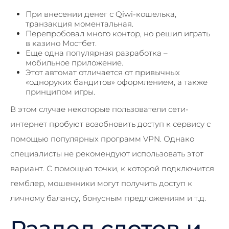
При внесении денег с Qiwi-кошелька,
транзакция моментальная.
Перепробовал много контор, но решил играть
в казино Мостбет.
Еще одна популярная разработка –
мобильное приложение.
Этот автомат отличается от привычных
«одноруких бандитов» оформлением, а также
принципом игры.
В этом случае некоторые пользователи сети-
интернет пробуют возобновить доступ к сервису с
помощью популярных программ VPN. Однако
специалисты не рекомендуют использовать этот
вариант. С помощью точки, к которой подключится
гемблер, мошенники могут получить доступ к
личному балансу, бонусным предложениям и т.д.
Раздел слотов и