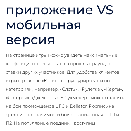
приложение VS
мобильная
версия
На странице игры можно увидеть максимальные
коэффициенты выигрыша в прошлых раундах,
ставки других участников. Для удобства клиентов
игры в разделе «Казино» структурированы по
категориям, например, «Слоты», «Рулетка», «Карты»,
«Лотереи», «Джекпоты». У букмекера можно ставить
на бои промоушенов UFC и Bellator. Роспись на
средние по значимости бои ограниченная — П1 и
П2. На популярные поединки доступны