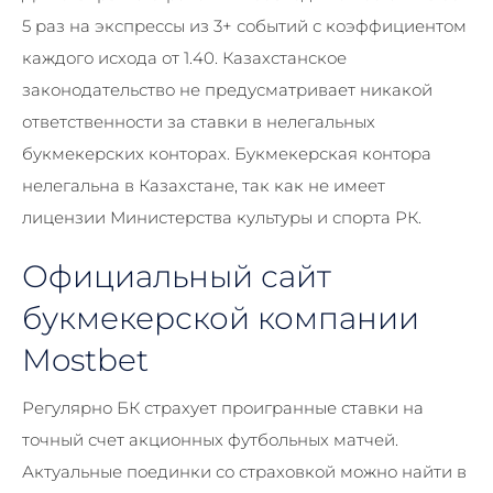
5 раз на экспрессы из 3+ событий с коэффициентом
каждого исхода от 1.40. Казахстанское
законодательство не предусматривает никакой
ответственности за ставки в нелегальных
букмекерских конторах. Букмекерская контора
нелегальна в Казахстане, так как не имеет
лицензии Министерства культуры и спорта РК.
Официальный сайт
букмекерской компании
Mostbet
Регулярно БК страхует проигранные ставки на
точный счет акционных футбольных матчей.
Актуальные поединки со страховкой можно найти в