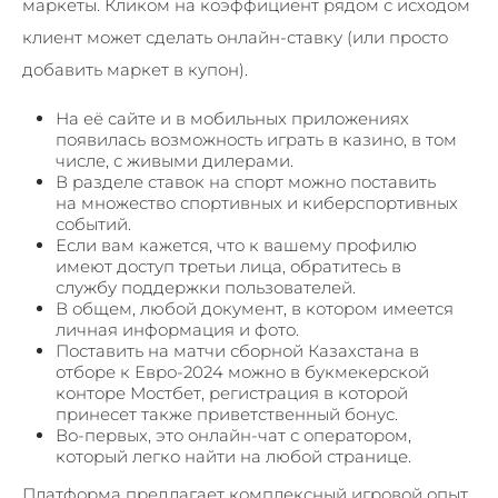
маркеты. Кликом на коэффициент рядом с исходом
клиент может сделать онлайн-ставку (или просто
добавить маркет в купон).
На её сайте и в мобильных приложениях
появилась возможность играть в казино, в том
числе, с живыми дилерами.
В разделе ставок на спорт можно поставить
на множество спортивных и киберспортивных
событий.
Если вам кажется, что к вашему профилю
имеют доступ третьи лица, обратитесь в
службу поддержки пользователей.
В общем, любой документ, в котором имеется
личная информация и фото.
Поставить на матчи сборной Казахстана в
отборе к Евро-2024 можно в букмекерской
конторе Мостбет, регистрация в которой
принесет также приветственный бонус.
Во-первых, это онлайн-чат с оператором,
который легко найти на любой странице.
Платформа предлагает комплексный игровой опыт