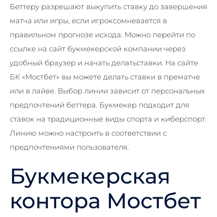
Беттеру разрешают выкупить ставку до завершения
матча или игры, если игроксомневается в
правильном прогнозе исхода. Можно перейти по
ссылке на сайт букмекерской компании через
удобный браузер и начать делатьставки. На сайте
БК «Мостбет» вы можете делать ставки в прематче
или в лайве. Выбор линии зависит от персональных
предпочтений беттера. Букмекер подходит для
ставок на традиционные виды спорта и киберспорт.
Линию можно настроить в соответствии с
предпочтениями пользователя.
Букмекерская
контора Мостбет