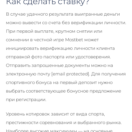
Как сделать ставку?
В случае удачного результата выигранные деньги
можно вывести со счета без верификации личности.
При первой выплате, крупном снятии или
сомнении в честной игре Mostbet может
инициировать верификацию личности клиента
отправкой фото паспорта или удостоверения.
Отправить запрошенные документы можно на
электронную почту [email protected]. Для получения
спортивного бонуса на первый депозит нужно
выбрать соответствующее бонусное предложение
при регистрации.
Уровень котировок зависит от вида спорта,
престижности соревнования и выбранного рынка.
Наиболее высокие максимумы — на основные