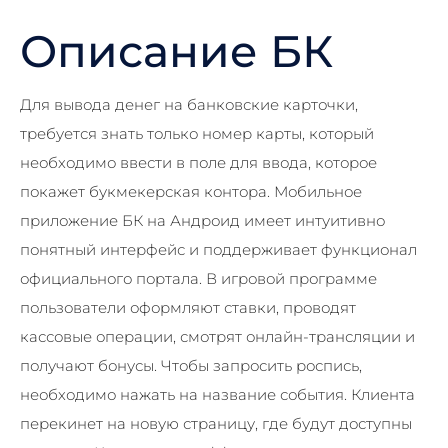
Описание БК
Для вывода денег на банковские карточки,
требуется знать только номер карты, который
необходимо ввести в поле для ввода, которое
покажет букмекерская контора. Мобильное
приложение БК на Андроид имеет интуитивно
понятный интерфейс и поддерживает функционал
официального портала. В игровой программе
пользователи оформляют ставки, проводят
кассовые операции, смотрят онлайн-трансляции и
получают бонусы. Чтобы запросить роспись,
необходимо нажать на название события. Клиента
перекинет на новую страницу, где будут доступны