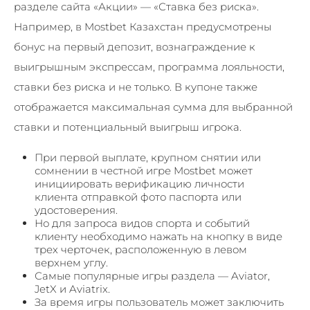
разделе сайта «Акции» — «Ставка без риска».
Например, в Mostbet Казахстан предусмотрены
бонус на первый депозит, вознаграждение к
выигрышным экспрессам, программа лояльности,
ставки без риска и не только. В купоне также
отображается максимальная сумма для выбранной
ставки и потенциальный выигрыш игрока.
При первой выплате, крупном снятии или
сомнении в честной игре Mostbet может
инициировать верификацию личности
клиента отправкой фото паспорта или
удостоверения.
Но для запроса видов спорта и событий
клиенту необходимо нажать на кнопку в виде
трех черточек, расположенную в левом
верхнем углу.
Самые популярные игры раздела — Aviator,
JetX и Aviatrix.
За время игры пользователь может заключить