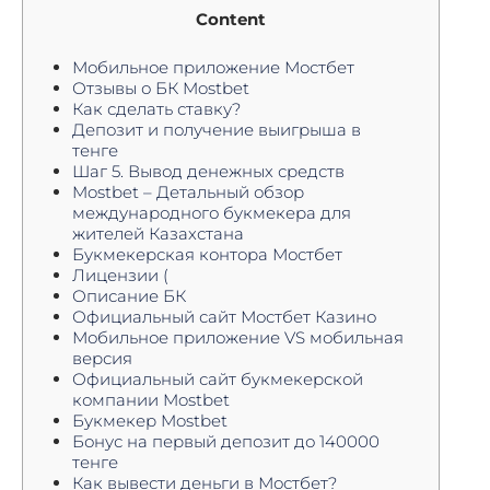
Content
Мобильное приложение Мостбет
Отзывы о БК Mostbet
Как сделать ставку?
Депозит и получение выигрыша в
тенге
Шаг 5. Вывод денежных средств
Mostbet – Детальный обзор
международного букмекера для
жителей Казахстана
Букмекерская контора Мостбет
Лицензии (
Описание БК
Официальный сайт Мостбет Казино
Мобильное приложение VS мобильная
версия
Официальный сайт букмекерской
компании Mostbet
Букмекер Mostbet
Бонус на первый депозит до 140000
тенге
Как вывести деньги в Мостбет?