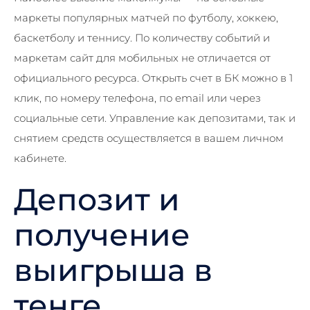
маркеты популярных матчей по футболу, хоккею,
баскетболу и теннису. По количеству событий и
маркетам сайт для мобильных не отличается от
официального ресурса. Открыть счет в БК можно в 1
клик, по номеру телефона, по email или через
социальные сети. Управление как депозитами, так и
снятием средств осуществляется в вашем личном
кабинете.
Депозит и
получение
выигрыша в
тенге