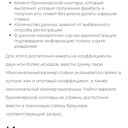
Клиент букмекерской конторы, который
выполнил условия получения фрибета и
получил его, может без риска делать хорошие
ставки.
Количество данных зависит от выбранного
способа регистрации.
В данном конкретном случае администрация
подтвердила информацию только о дате
рождения.
Для этого достаточно нажать на коэффициенты
двух или более исходов, ввести сумму пари.
Максимальный размер ставки указывается прямо в
купоне, как и итоговый коэффициент, а также
максимальный размер выигрыша. Найти зеркало
букмекерской конторы не сложно, достаточно
ввести в поисковую строку браузера
соответствующий запрос.