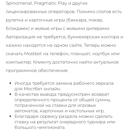
Spinomenal, Pragmatic Play и других
лицензированных операторов. Помимо слотов есть
рулетка и карточные игры (баккара, покер,
блэкджек) и живые игры с живыми дилерами.
Авторизация не требуется, букмекерская контора и
казино находятся на одном сайте. Теперь можно
скачать Mostbet на телефон, планшет, ноутбук или
компьютер. Клиенту достаточно найти актуальное
программное обеспечение.
Иногда требуется замена рабочего зеркала
для Мостбет онлайн.
В качестве вывода предусмотрен возврат
определенного процента от общей суммы,
потраченной на ставки для игровых
автоматов, карточных и настольных игр.
Благодаря сервису раздела можно сделать
ставку на результат очередного турнира или
большого чемпионата.