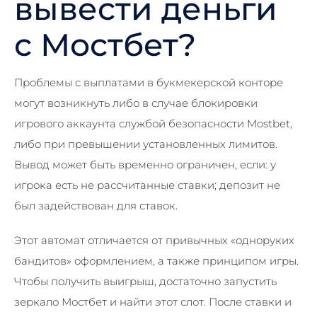
вывести деньги
с Мостбет?
Проблемы с выплатами в букмекерской конторе
могут возникнуть либо в случае блокировки
игрового аккаунта службой безопасности Mostbet,
либо при превышении установленных лимитов.
Вывод может быть временно ограничен, если: у
игрока есть не рассчитанные ставки; депозит не
был задействован для ставок.
Этот автомат отличается от привычных «одноруких
бандитов» оформлением, а также принципом игры.
Чтобы получить выигрыш, достаточно запустить
зеркало Мостбет и найти этот слот. После ставки и