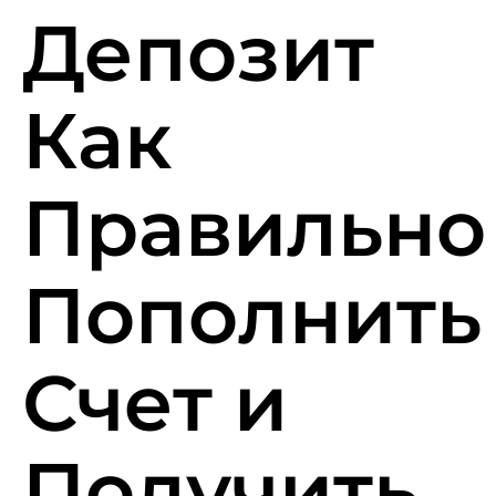
Депозит
Как
Правильно
Пополнить
Счет и
Получить