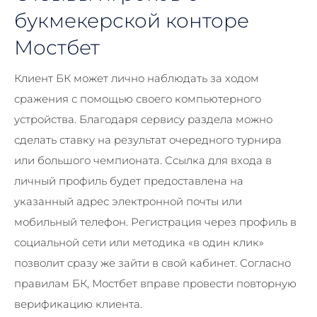
букмекерской конторе
Мостбет
Клиент БК может лично наблюдать за ходом
сражения с помощью своего компьютерного
устройства. Благодаря сервису раздела можно
сделать ставку на результат очередного турнира
или большого чемпионата. Ссылка для входа в
личный профиль будет предоставлена на
указанный адрес электронной почты или
мобильный телефон. Регистрация через профиль в
социальной сети или методика «в один клик»
позволит сразу же зайти в свой кабинет. Согласно
правилам БК, Мостбет вправе провести повторную
верификацию клиента.