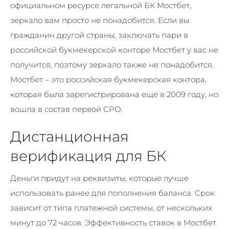
официальном ресурсе легальной БК Мостбет,
зеркало вам просто не понадобится. Если вы
гражданин другой страны, заключать пари в
российской букмекерской конторе Мостбет у вас не
получится, поэтому зеркало также не понадобится.
Мостбет – это российская букмекерская контора,
которая была зарегистрирована еще в 2009 году, но
вошла в состав первой СРО.
Дистанционная
верификация для БК
Деньги придут на реквизиты, которые лучше
использовать ранее для пополнения баланса. Срок
зависит от типа платежной системы, от нескольких
минут до 72 часов. Эффективность ставок в Мостбет