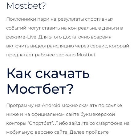
Mostbet?
Поклонники пари на результаты спортивных
событий могут ставить на кон реальные деньги в
режиме-Live. Для этого достаточно вовремя
включить видеотрансляцию через сервис, который
предлагает рабочее зеркало Mostbet.
Как скачать
Мостбет?
Программу на Android можно скачать по ссылке
ниже и на официальном сайте букмекерской
конторы “Спортбет”. Либо зайдите со смартфона на
мобильную версию сайта. Далее пройдите