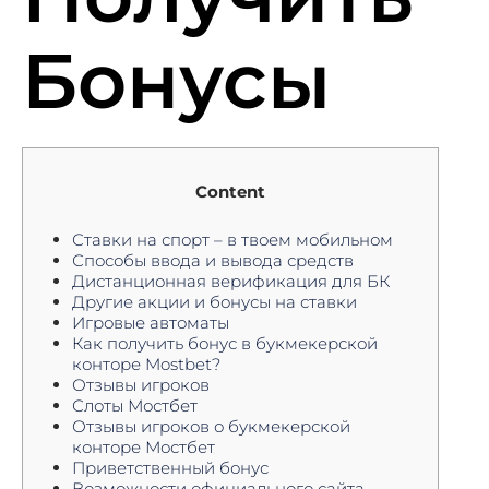
Бонусы
Content
Ставки на спорт – в твоем мобильном
Способы ввода и вывода средств
Дистанционная верификация для БК
Другие акции и бонусы на ставки
Игровые автоматы
Как получить бонус в букмекерской
конторе Mostbet?
Отзывы игроков
Слоты Мостбет
Отзывы игроков о букмекерской
конторе Мостбет
Приветственный бонус
Возможности официального сайта