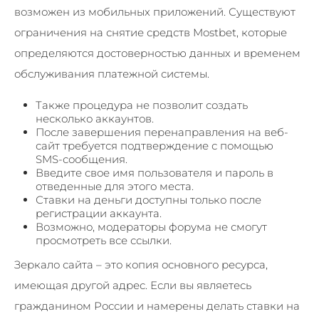
возможен из мобильных приложений. Существуют
ограничения на снятие средств Mostbet, которые
определяются достоверностью данных и временем
обслуживания платежной системы.
Также процедура не позволит создать
несколько аккаунтов.
После завершения перенаправления на веб-
сайт требуется подтверждение с помощью
SMS-сообщения.
Введите свое имя пользователя и пароль в
отведенные для этого места.
Ставки на деньги доступны только после
регистрации аккаунта.
Возможно, модераторы форума не смогут
просмотреть все ссылки.
Зеркало сайта – это копия основного ресурса,
имеющая другой адрес. Если вы являетесь
гражданином России и намерены делать ставки на