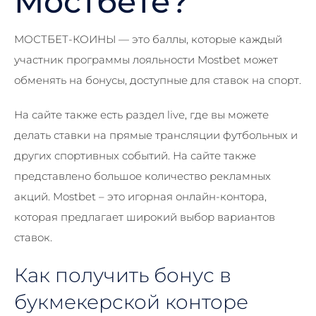
Мостбете?
МОСТБЕТ-КОИНЫ — это баллы, которые каждый
участник программы лояльности Mostbet может
обменять на бонусы, доступные для ставок на спорт.
На сайте также есть раздел live, где вы можете
делать ставки на прямые трансляции футбольных и
других спортивных событий. На сайте также
представлено большое количество рекламных
акций. Mostbet – это игорная онлайн-контора,
которая предлагает широкий выбор вариантов
ставок.
Как получить бонус в
букмекерской конторе