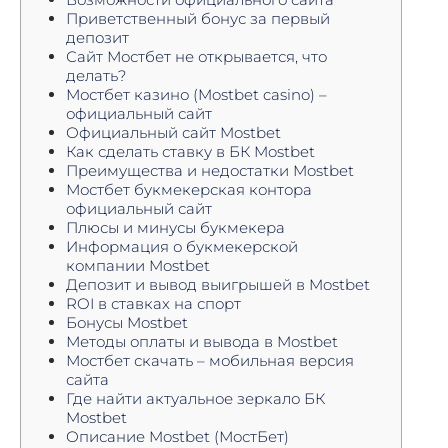
Приветственный бонус за первый
депозит
Сайт Мостбет не открывается, что
делать?
Мостбет казино (Mostbet casino) –
официальный сайт
Официальный сайт Mostbet
Как сделать ставку в БК Mostbet
Преимущества и недостатки Mostbet
Мостбет букмекерская контора
официальный сайт
Плюсы и минусы букмекера
Информация о букмекерской
компании Mostbet
Депозит и вывод выигрышей в Mostbet
ROI в ставках на спорт
Бонусы Mostbet
Методы оплаты и вывода в Mostbet
Мостбет скачать – мобильная версия
сайта
Где найти актуальное зеркало БК
Mostbet
Описание Mostbet (МостБет)