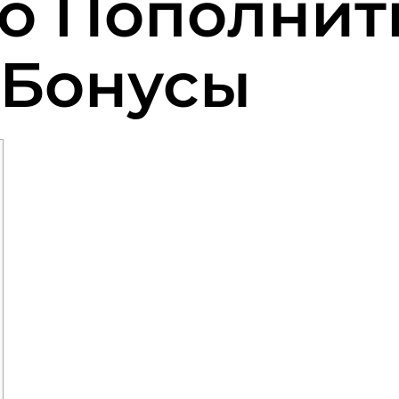
о Пополнить
 Бонусы