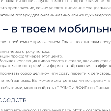
ки и нажатия копки запуска самолет на экране начинает 
ь это предложение, важно уделить внимание специальном
очтение подарку для онлайн-казино или же букмекерско
т – в твоем мобиль
икают проблемы с приложением. Также посетителям дост
ния через строку поиска.
кции проходят через этот центр.
ольшая коллекция видов спорта и ставок, включая ставки
бирать язык интерфейса и формат отображения коэффиц
прочитать обзор целиком или сразу перейти к регистрац
четной записью. Вы можете смотреть матчи по странам, 
 с событиями, можно выбрать «ПРЯМОЙ ЭФИР» и «Линия»
средств
 автоматического заключения пари. Чтобы создать аккау