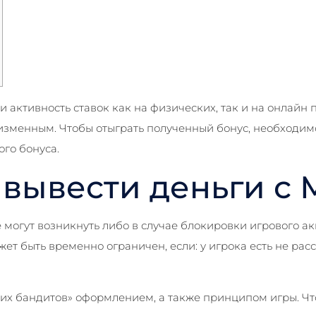
и активность ставок как на физических, так и на онлайн
неизменным. Чтобы отыграть полученный бонус, необходимо
го бонуса.
 вывести деньги с 
могут возникнуть либо в случае блокировки игрового ак
т быть временно ограничен, если: у игрока есть не расс
ких бандитов» оформлением, а также принципом игры. Чт