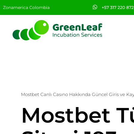
Zonamerica Colombia
+57 317 220 87
Mostbet Canlı Casıno Hakkında Güncel Giris ve Kay
Mostbet T