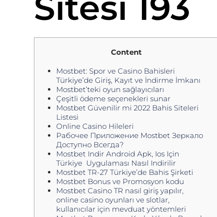
Sitesi 193
Content
Mostbet: Spor ve Casino Bahisleri
Türkiye’de Giriş, Kayıt ve İndirme İmkanı
Mostbet’teki oyun sağlayıcıları
Çeşitli ödeme seçenekleri sunar
Mostbet Güvenilir mi 2022 Bahis Siteleri
Listesi
Online Casino Hileleri
Рабочее Приложение Mostbet Зеркало
Доступно Всегда?
Mostbet Indir Android Apk, Ios Için
Türkiye ️ Uygulaması Nasıl Indirilir
Mostbet TR-27 Türkiye’de Bahis Şirketi
Mostbet Bonus ve Promosyon kodu
Mostbet Casino TR nasıl giriş yapılır,
online casino oyunları ve slotlar,
kullanıcılar için mevduat yöntemleri