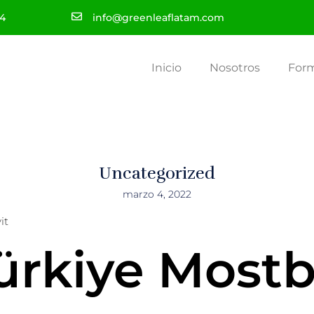
24
info@greenleaflatam.com
Inicio
Nosotros
Form
Uncategorized
marzo 4, 2022
it
ürkiye Mostb