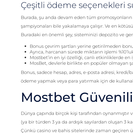
Çeşitli ödeme seçenekleri 
Burada, şu anda devam eden tüm promosyonların ve 
şampiyonaları bile yakalamaya çalışır. Ve en kötüs
Buradaki en önemli şey, sisteminizi depozito ve ge
Bonus çevrim şartları yerine getirilmeden b
Ayrıca, harcanan sürede miktarın işlemi %10’luk 
Mostbet’in en iyi özelliği, canlı etkinliklerde en 
MosBet, devlerle birlikte en popüler olmayan ş
Bonus, sadece hesap, adres, e-posta adresi, kredi/b
ödeme yapmak veya para yatırmak için de kullanabi
Mostbet Güvenilir
Dünya çapında birçok kişi tarafından oynanmıştır v
(ya bir türden 3 ya da ardışık sayılardan oluşan 3 k
Çünkü casino ve bahis sitelerinde zaman geçiren üyel