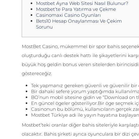
Mostbet Ayna Web Sitesi Nasıl Bulunur?
Mostbet’te Para Yatırma ve Çekme
Casinomaxi Casino Oyunları
Bets10 Hesap Onaylanması Ve Çekim
Sorunu
MostBet Casino, mükemmel bir spor bahis seçenekler
oluşturduğu canlı destek hattı ile şikayetlerini k
büyük hoş geldin bonus veren sitelerden birincisidi
göstereceğiz.
Tek yapmanız gereken güvenli ve güvenilir bir
Bir dahaki sefere yorum yaptığımda kullanılmak
BO’nun mobil sitesine gidin ve “Download on th
En güncel ögeler gösteriliyor.Bir öge seçmek içi
Casinonun bu bölümü, kullanıcıların gerçek zam
Mostbet Türkiye adı ile yayın hayatına başlaya
Mostbet’teki oranlar diğer bahis siteleriyle karşıla
olacaktır. Bahis şirketi ayrıca oyunculara bir dizi 