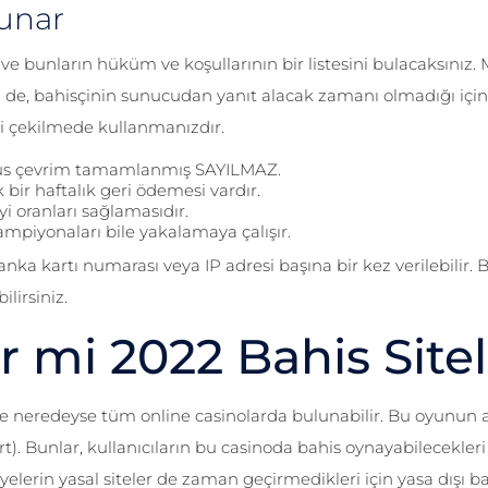
sunar
bunların hüküm ve koşullarının bir listesini bulacaksınız. M
ü de, bahisçinin sunucudan yanıt alacak zamanı olmadığı içi
ri çekilmede kullanmanızdır.
onus çevrim tamamlanmış SAYILMAZ.
bir haftalık geri ödemesi vardır.
iyi oranları sağlamasıdır.
ampiyonaları bile yakalamaya çalışır.
anka kartı numarası veya IP adresi başına bir kez verilebilir
lirsiniz.
 mi 2022 Bahis Sitele
e neredeyse tüm online casinolarda bulunabilir. Bu oyunun as
art). Bunlar, kullanıcıların bu casinoda bahis oynayabilecekle
erin yasal siteler de zaman geçirmedikleri için yasa dışı bah