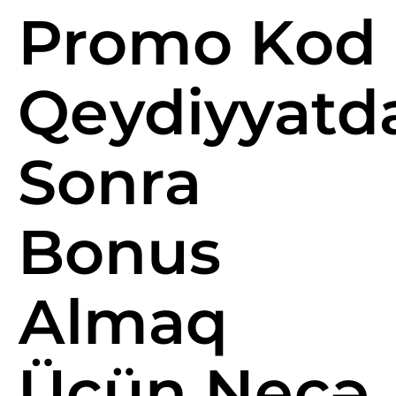
Рrоmо Kоd
Qеydiyyаtd
Sоnrа
Bоnus
Аlmаq
Üçün Nесə