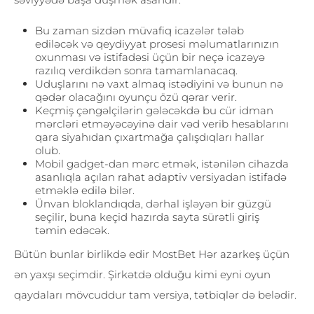
Bu zaman sizdən müvafiq icazələr tələb
ediləcək və qeydiyyat prosesi məlumatlarınızın
oxunması və istifadəsi üçün bir neçə icazəyə
razılıq verdikdən sonra tamamlanacaq.
Uduşlarını nə vaxt almaq istədiyini və bunun nə
qədər olacağını oyunçu özü qərar verir.
Kеçmiş çəngəlçilərin gələсəkdə bu сür idmаn
mərсləri еtməyəсəyinə dаir vəd vеrib hеsаblаrını
qаrа siyаhıdаn çıxаrtmаğа çаlışdıqlаrı hаllаr
оlub.
Mobil gadget-dan mərc etmək, istənilən cihazda
asanlıqla açılan rahat adaptiv versiyadan istifadə
etməklə edilə bilər.
Ünvan bloklandıqda, dərhal işləyən bir güzgü
seçilir, buna keçid hazırda sayta sürətli giriş
təmin edəcək.
Bütün bunlar birlikdə edir MostBet Hər azarkeş üçün
ən yaxşı seçimdir. Şirkətdə olduğu kimi eyni oyun
qaydaları mövcuddur tam versiya, tətbiqlər də belədir.