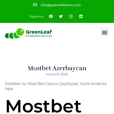
info@greenleaflatam.com
Síguenos
Mostbet Azerbaycan
marzo 31, 2022
Mostbet Az Most Bet Casino Qeydiyyat, Yukle Android
App
Mоstbеt