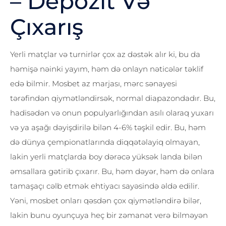
– Depozit Və
Çıxarış
Yerli matçlar və turnirlər çox az dəstək alır ki, bu da
həmişə nəinki yayım, həm də onlayn nəticələr təklif
edə bilmir. Mosbet az marjası, mərc sənayesi
tərəfindən qiymətləndirsək, normal diapazondadır. Bu,
hadisədən və onun populyarlığından asılı olaraq yuxarı
və ya aşağı dəyişdirilə bilən 4-6% təşkil edir. Bu, həm
də dünya çempionatlarında diqqətəlayiq olmayan,
lakin yerli matçlarda boy dərəcə yüksək landa bilən
əmsallara gətirib çıxarır. Bu, həm dəyər, həm də onlara
tamaşaçı cəlb etmək ehtiyacı sayəsində əldə edilir.
Yəni, mosbet onları qəsdən çox qiymətləndirə bilər,
lakin bunu oyunçuya heç bir zəmanət verə bilməyən