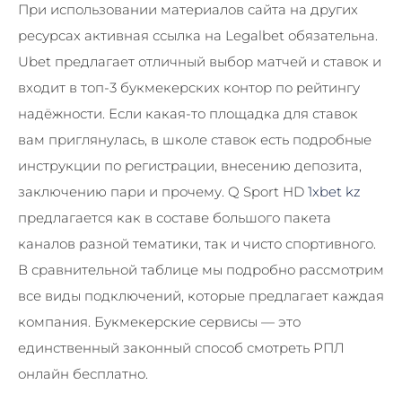
При использовании материалов сайта на других
ресурсах активная ссылка на Legalbet обязательна.
Ubet предлагает отличный выбор матчей и ставок и
входит в топ-3 букмекерских контор по рейтингу
надёжности. Если какая-то площадка для ставок
вам приглянулась, в школе ставок есть подробные
инструкции по регистрации, внесению депозита,
заключению пари и прочему. Q Sport HD
1xbet kz
предлагается как в составе большого пакета
каналов разной тематики, так и чисто спортивного.
В сравнительной таблице мы подробно рассмотрим
все виды подключений, которые предлагает каждая
компания. Букмекерские сервисы — это
единственный законный способ смотреть РПЛ
онлайн бесплатно.