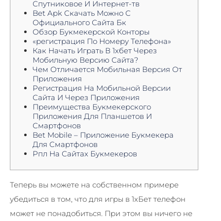
Спутниковое И Интернет-тв
Bet Apk Скачать Можно С
Официального Сайта Бк
Обзор Букмекерской Конторы
«регистрация По Номеру Телефона»
Как Начать Играть В 1хбет Через
Мобильную Версию Сайта?
Чем Отличается Мобильная Версия От
Приложения
Регистрация На Мобильной Версии
Сайта И Через Приложения
Преимущества Букмекерского
Приложения Для Планшетов И
Смартфонов
Bet Mobile – Приложение Букмекера
Для Смартфонов
Рпл На Сайтах Букмекеров
Теперь вы можете на собственном примере
убедиться в том, что для игры в 1хБет телефон
может не понадобиться. При этом вы ничего не