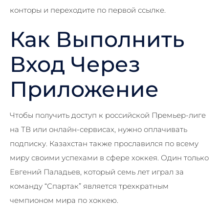
конторы и переходите по первой ссылке.
Как Выполнить
Вход Через
Приложение
Чтобы получить доступ к российской Премьер-лиге
на ТВ или онлайн-сервисах, нужно оплачивать
подписку. Казахстан также прославился по всему
миру своими успехами в сфере хоккея. Один только
Евгений Паладьев, который семь лет играл за
команду “Спартак” является трехкратным
чемпионом мира по хоккею.