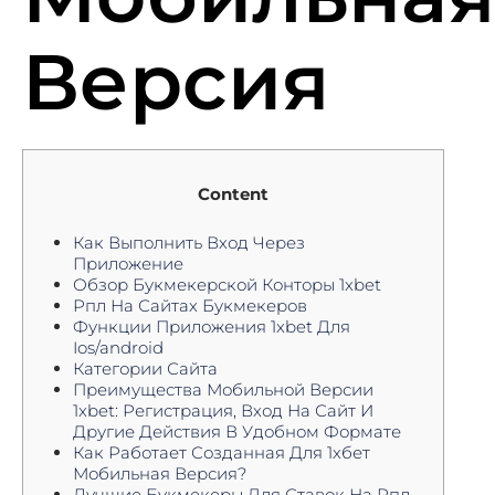
Версия
Content
Как Выполнить Вход Через
Приложение
Обзор Букмекерской Конторы 1xbet
Рпл На Сайтах Букмекеров
Функции Приложения 1xbet Для
Ios/android
Категории Сайта
Преимущества Мобильной Версии
1xbet: Регистрация, Вход На Сайт И
Другие Действия В Удобном Формате
Как Работает Созданная Для 1хбет
Мобильная Версия?
Лучшие Букмекеры Для Ставок На Рпл