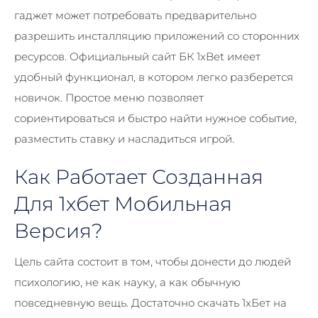
гаджет может потребовать предварительно
разрешить инсталляцию приложений со сторонних
ресурсов. Официальный сайт БК 1xBet имеет
удобный функционал, в котором легко разберется
новичок. Простое меню позволяет
сориентироваться и быстро найти нужное событие,
разместить ставку и насладиться игрой.
Как Работает Созданная
Для 1хбет Мобильная
Версия?
Цель сайта состоит в том, чтобы донести до людей
психологию, не как науку, а как обычную
повседневную вещь. Достаточно скачать 1хБет на