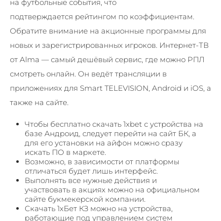
на футбольные события, что
подтверждается рейтингом по коэффициентам.
Обратите внимание на акционные программы для
новых и зарегистрированных игроков. Интернет-ТВ
от Alma — самый дешёвый сервис, где можно РПЛ
смотреть онлайн. Он ведёт трансляции в
приложениях для Smart TELEVISION, Android и iOS, а
также на сайте.
Чтобы бесплатно скачать 1xbet с устройства на
базе Андроид, следует перейти на сайт БК, а
для его установки на айфон можно сразу
искать ПО в маркете.
Возможно, в зависимости от платформы
отличаться будет лишь интерфейс.
Выполнять все нужные действия и
участвовать в акциях можно на официальном
сайте букмекерской компании.
Скачать 1хБет КЗ можно на устройства,
работающие под управлением систем