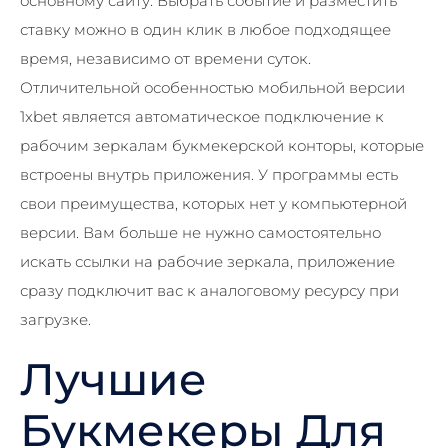
основному сайту. Выбрать событие и разместить
ставку можно в один клик в любое подходящее
время, независимо от времени суток.
Отличительной особенностью мобильной версии
1xbet является автоматическое подключение к
рабочим зеркалам букмекерской конторы, которые
встроены внутрь приложения. У программы есть
свои преимущества, которых нет у компьютерной
версии. Вам больше не нужно самостоятельно
искать ссылки на рабочие зеркала, приложение
сразу подключит вас к аналоговому ресурсу при
загрузке.
Лучшие
Букмекеры Для