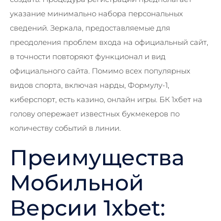
указание минимально набора персональных
сведений. Зеркала, предоставляемые для
преодоления проблем входа на официальный сайт,
в точности повторяют функционал и вид
официального сайта. Помимо всех популярных
видов спорта, включая нарды, Формулу-1,
киберспорт, есть казино, онлайн игры. БК 1хбет на
голову опережает известных букмекеров по
количеству событий в линии.
Преимущества
Мобильной
Версии 1xbet: