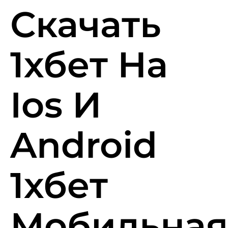
Скачать
1хбет На
Ios И
Android
1хбет
Мобильная