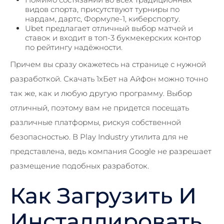
видов спорта, присутствуют турниры по
нардам, дартс, Формуле-1, киберспорту.
Ubet предлагает отличный выбор матчей и
ставок и входит в топ-3 букмекерских контор
по рейтингу надёжности.
Причем вы сразу окажетесь на странице с нужной
разработкой. Скачать 1хБет на Айфон можно точно
так же, как и любую другую программу. Выбор
отличный, поэтому вам не придется посещать
различные платформы, рискуя собственной
безопасностью. В Play Industry утилита для не
представлена, ведь компания Google не разрешает
размещение подобных разработок.
Как Загрузить И
Инсталлировать