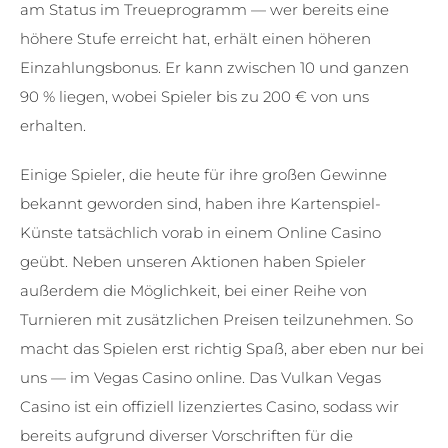
am Status im Treueprogramm — wer bereits eine
höhere Stufe erreicht hat, erhält einen höheren
Einzahlungsbonus. Er kann zwischen 10 und ganzen
90 % liegen, wobei Spieler bis zu 200 € von uns
erhalten.
Einige Spieler, die heute für ihre großen Gewinne
bekannt geworden sind, haben ihre Kartenspiel-
Künste tatsächlich vorab in einem Online Casino
geübt. Neben unseren Aktionen haben Spieler
außerdem die Möglichkeit, bei einer Reihe von
Turnieren mit zusätzlichen Preisen teilzunehmen. So
macht das Spielen erst richtig Spaß, aber eben nur bei
uns — im Vegas Casino online. Das Vulkan Vegas
Casino ist ein offiziell lizenziertes Casino, sodass wir
bereits aufgrund diverser Vorschriften für die