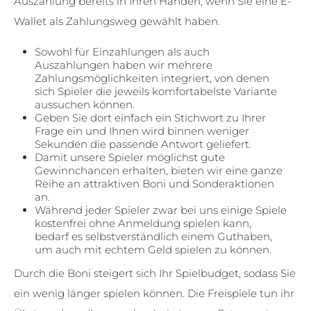
Auszahlung bereits in Ihren Händen, wenn Sie eine E-
Wallet als Zahlungsweg gewählt haben.
Sowohl für Einzahlungen als auch
Auszahlungen haben wir mehrere
Zahlungsmöglichkeiten integriert, von denen
sich Spieler die jeweils komfortabelste Variante
aussuchen können.
Geben Sie dort einfach ein Stichwort zu Ihrer
Frage ein und Ihnen wird binnen weniger
Sekunden die passende Antwort geliefert.
Damit unsere Spieler möglichst gute
Gewinnchancen erhalten, bieten wir eine ganze
Reihe an attraktiven Boni und Sonderaktionen
an.
Während jeder Spieler zwar bei uns einige Spiele
kostenfrei ohne Anmeldung spielen kann,
bedarf es selbstverständlich einem Guthaben,
um auch mit echtem Geld spielen zu können.
Durch die Boni steigert sich Ihr Spielbudget, sodass Sie
ein wenig länger spielen können. Die Freispiele tun ihr