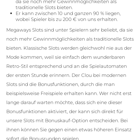
da sie noch mehr Gewinnmöglichkeiten als
traditionelle Slots bieten.
Er kann zwischen 10 und ganzen 90 % liegen,
wobei Spieler bis zu 200 € von uns erhalten.
Megaways Slots sind unter Spielern sehr beliebt, da sie
noch mehr Gewinnmöglichkeiten als traditionelle Slots
bieten. Klassische Slots werden gleichwohl nie aus der
Mode kommen, weil sie einfach dem wunderbaren
Retro-Stil entsprechend und an die Spielautomaten
der ersten Stunde erinnern. Der Clou bei modernen
Slots sind die Bonusfunktionen, durch die man
beispielsweise Freispiele erhalten kann. Wer nicht erst
lange darauf warten möchte, dass sich eine dieser
Bonusfunktionen aktiviert, der kann sich direkt für
unsere Slots mit Bonuskauf-Option entscheiden. Bei
ihnen können Sie gegen einen etwas höheren Einsatz
sofort die Bonusrunden spielen.