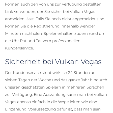
können auch den von uns zur Verfügung gestellten
Link verwenden, der Sie sicher bei Vulkan Vegas
anmelden lässt. Falls Sie noch nicht angemeldet sind,
können Sie die Registrierung innerhalb weniger
Minuten nachholen. Spieler erhalten zudem rund um
die Uhr Rat und Tat vom professionellen
Kundenservice.
Sicherheit bei Vulkan Vegas
Der Kundenservice steht wirklich 24 Stunden an
sieben Tagen der Woche und das ganze Jahr hindurch
unseren geschätzten Spielern in mehreren Sprachen
zur Verfügung. Eine Auszahlung kann man bei Vulkan
Vegas ebenso einfach in die Wege leiten wie eine
Einzahlung. Voraussetzung dafür ist, dass man sein