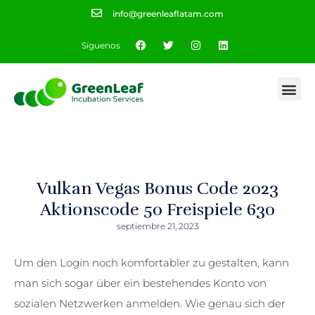
info@greenleaflatam.com
Síguenos
Vulkan Vegas Bonus Code 2023
Aktionscode 50 Freispiele 630
septiembre 21, 2023
Um den Login noch komfortabler zu gestalten, kann
man sich sogar über ein bestehendes Konto von
sozialen Netzwerken anmelden. Wie genau sich der