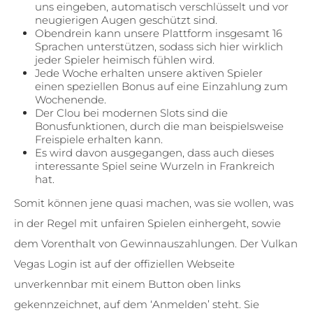
uns eingeben, automatisch verschlüsselt und vor
neugierigen Augen geschützt sind.
Obendrein kann unsere Plattform insgesamt 16
Sprachen unterstützen, sodass sich hier wirklich
jeder Spieler heimisch fühlen wird.
Jede Woche erhalten unsere aktiven Spieler
einen speziellen Bonus auf eine Einzahlung zum
Wochenende.
Der Clou bei modernen Slots sind die
Bonusfunktionen, durch die man beispielsweise
Freispiele erhalten kann.
Es wird davon ausgegangen, dass auch dieses
interessante Spiel seine Wurzeln in Frankreich
hat.
Somit können jene quasi machen, was sie wollen, was
in der Regel mit unfairen Spielen einhergeht, sowie
dem Vorenthalt von Gewinnauszahlungen. Der Vulkan
Vegas Login ist auf der offiziellen Webseite
unverkennbar mit einem Button oben links
gekennzeichnet, auf dem ‘Anmelden’ steht. Sie