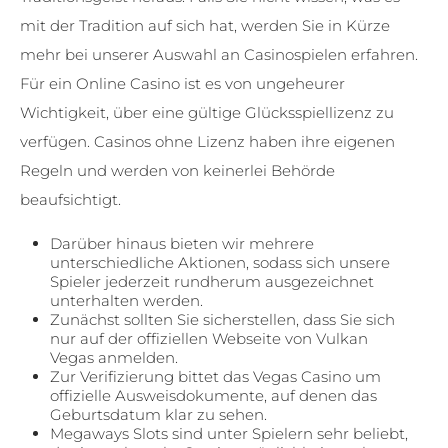
mit der Tradition auf sich hat, werden Sie in Kürze
mehr bei unserer Auswahl an Casinospielen erfahren.
Für ein Online Casino ist es von ungeheurer
Wichtigkeit, über eine gültige Glücksspiellizenz zu
verfügen. Casinos ohne Lizenz haben ihre eigenen
Regeln und werden von keinerlei Behörde
beaufsichtigt.
Darüber hinaus bieten wir mehrere
unterschiedliche Aktionen, sodass sich unsere
Spieler jederzeit rundherum ausgezeichnet
unterhalten werden.
Zunächst sollten Sie sicherstellen, dass Sie sich
nur auf der offiziellen Webseite von Vulkan
Vegas anmelden.
Zur Verifizierung bittet das Vegas Casino um
offizielle Ausweisdokumente, auf denen das
Geburtsdatum klar zu sehen.
Megaways Slots sind unter Spielern sehr beliebt,