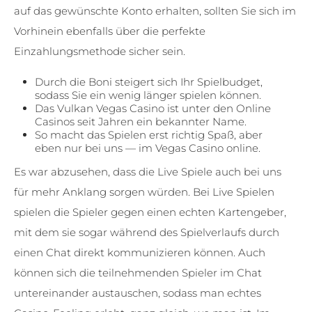
auf das gewünschte Konto erhalten, sollten Sie sich im
Vorhinein ebenfalls über die perfekte
Einzahlungsmethode sicher sein.
Durch die Boni steigert sich Ihr Spielbudget,
sodass Sie ein wenig länger spielen können.
Das Vulkan Vegas Casino ist unter den Online
Casinos seit Jahren ein bekannter Name.
So macht das Spielen erst richtig Spaß, aber
eben nur bei uns — im Vegas Casino online.
Es war abzusehen, dass die Live Spiele auch bei uns
für mehr Anklang sorgen würden. Bei Live Spielen
spielen die Spieler gegen einen echten Kartengeber,
mit dem sie sogar während des Spielverlaufs durch
einen Chat direkt kommunizieren können. Auch
können sich die teilnehmenden Spieler im Chat
untereinander austauschen, sodass man echtes