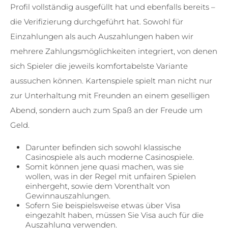
Profil vollständig ausgefüllt hat und ebenfalls bereits –
die Verifizierung durchgeführt hat. Sowohl für
Einzahlungen als auch Auszahlungen haben wir
mehrere Zahlungsmöglichkeiten integriert, von denen
sich Spieler die jeweils komfortabelste Variante
aussuchen können. Kartenspiele spielt man nicht nur
zur Unterhaltung mit Freunden an einem geselligen
Abend, sondern auch zum Spaß an der Freude um
Geld.
Darunter befinden sich sowohl klassische
Casinospiele als auch moderne Casinospiele.
Somit können jene quasi machen, was sie
wollen, was in der Regel mit unfairen Spielen
einhergeht, sowie dem Vorenthalt von
Gewinnauszahlungen.
Sofern Sie beispielsweise etwas über Visa
eingezahlt haben, müssen Sie Visa auch für die
Auszahlung verwenden.