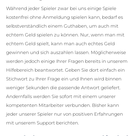
Während jeder Spieler zwar bei uns einige Spiele
kostenfrei ohne Anmeldung spielen kann, bedarf es
selbstverständlich einem Guthaben, um auch mit
echtem Geld spielen zu können. Nur, wenn man mit
echtem Geld spielt, kann man auch echtes Geld
gewinnen und sich auszahlen lassen. Möglicherweise
werden jedoch einige Ihrer Fragen bereits in unserem
Hilfebereich beantwortet. Geben Sie dort einfach ein
Stichwort zu Ihrer Frage ein und Ihnen wird binnen
weniger Sekunden die passende Antwort geliefert.
Andernfalls werden Sie sofort mit einem unserer
kompetenten Mitarbeiter verbunden. Bisher kann
jeder unserer Spieler nur von positiven Erfahrungen
mit unserem Support berichten.