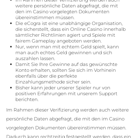
weitere persönliche Daten abgefragt, die mit
den im Casino vorgelegten Dokumenten
übereinstimmen müssen.
Die eCogra ist eine unabhängige Organisation,
die sicherstellt, dass ein Online Casino innerhalb
sämtlicher Richtlinien agiert und Spiele mit
fairem Gameplay angeboten werden.
Nur, wenn man mit echtem Geld spielt, kann
man auch echtes Geld gewinnen und sich
auszahlen lassen.
Damit Sie Ihre Gewinne auf das gewünschte
Konto erhalten, sollten Sie sich im Vorhinein
ebenfalls über die perfekte
Einzahlungsmethode sicher sein.
Bisher kann jeder unserer Spieler nur von
positiven Erfahrungen mit unserem Support
berichten.
Im Rahmen dieser Verifizierung werden auch weitere
persönliche Daten abgefragt, die mit den im Casino
vorgelegten Dokumenten übereinstimmen müssen.
Dadurch kann rechtzeitig festgestellt werden, dass ein