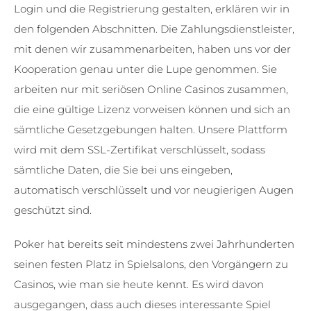
Login und die Registrierung gestalten, erklären wir in
den folgenden Abschnitten. Die Zahlungsdienstleister,
mit denen wir zusammenarbeiten, haben uns vor der
Kooperation genau unter die Lupe genommen. Sie
arbeiten nur mit seriösen Online Casinos zusammen,
die eine gültige Lizenz vorweisen können und sich an
sämtliche Gesetzgebungen halten. Unsere Plattform
wird mit dem SSL-Zertifikat verschlüsselt, sodass
sämtliche Daten, die Sie bei uns eingeben,
automatisch verschlüsselt und vor neugierigen Augen
geschützt sind.
Poker hat bereits seit mindestens zwei Jahrhunderten
seinen festen Platz in Spielsalons, den Vorgängern zu
Casinos, wie man sie heute kennt. Es wird davon
ausgegangen, dass auch dieses interessante Spiel