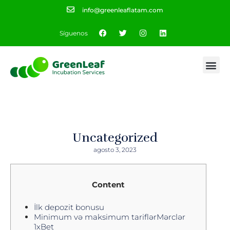
info@greenleaflatam.com
Síguenos
Uncategorized
agosto 3, 2023
Content
İlk depozit bonusu
Minimum və maksimum tariflərMərclər
1xBet