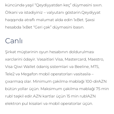
küncündə yaşıl “Qeydiyyatdan keç” düyməsini sıxın.
Ölkəni və istədiyiniz – valyutanı göstərin.Qeydiyyat
haqqında ətraflı məlumat əldə edin 1xBet. Şəxsi
hesabda 1xBet “Geri çək” düyməsini basın.
Canlı
Şirkət müştərinin oyun hesabının doldurulması
xərclərini ödəyir. Vəsaitləri Visa, Mastercard, Maestro,
Visa Qiwi Wallet ödəniş sistemləri və Beeline, MTS,
Tele2 və Megafon mobil operatorları vasitəsilə –
çıxarmaq olar. Minimum çəkilmə məbləği 100-dirAZN
bütün yollar üçün. Maksimum çəkilmə məbləği 75 min
rubl təşkil edir.AZN kartlar üçün 15 min rublAZN
elektron pul kisələri və mobil operatorlar üçün.