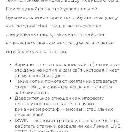
теннис, хоккей и множество других видов спорта.
Присоединяйтесь к этой увлекательной
букмекерской конторе и попробуйте свою удачу
уже сегодня! 1xbet предлагает множество
специальных ставок, таких как точный счет,
количество угловых и многое другое, что делает
игру более увлекательной.
Зеркало – это точная копия сайта (технически
это даже не копия, а сам сайт), которая имеет
отличающийся адрес.
Такие копии помогают компании оставаться
открытой для клиентов, когда ее пытаются
заблокировать.
Доверительное отношение к игровому
порталу постоянно растет в связи с
динамикой роста финансовых, стабильных
показателей.
1XWIN – экономит трафик и позволяет быстро
работать с такими разделами как Линия, LIVE,
ТОТО, 1xZone и TV-игри.