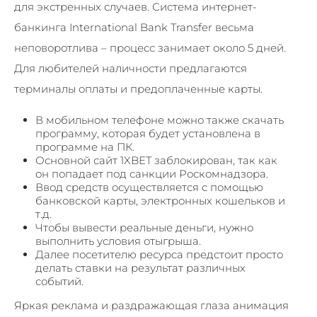
для экстренных случаев. Система интернет-
банкинга International Bank Transfer весьма
неповоротлива – процесс занимает около 5 дней.
Для любителей наличности предлагаются
терминалы оплаты и предоплаченные карты.
В мобильном телефоне можно также скачать
программу, которая будет установлена в
программе на ПК.
Основной сайт 1XBET заблокирован, так как
он попадает под санкции Роскомнадзора.
Ввод средств осуществляется с помощью
банковской карты, электронных кошельков и
т.д.
Чтобы вывести реальные деньги, нужно
выполнить условия отыгрыша.
Далее посетителю ресурса предстоит просто
делать ставки на результат различных
событий.
Яркая реклама и раздражающая глаза анимация