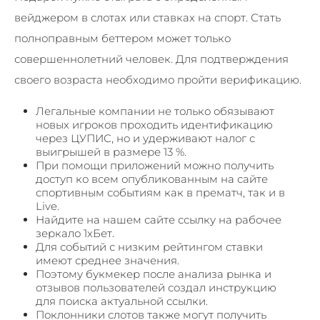
вейджером в слотах или ставках на спорт. Стать
полноправным беттером может только
совершеннолетний человек. Для подтверждения
своего возраста необходимо пройти верификацию.
Легальные компании не только обязывают
новых игроков проходить идентификацию
через ЦУПИС, но и удерживают налог с
выигрышей в размере 13 %.
При помощи приложений можно получить
доступ ко всем опубликованным на сайте
спортивным событиям как в прематч, так и в
Live.
Найдите на нашем сайте ссылку на рабочее
зеркало 1хБет.
Для событий с низким рейтингом ставки
имеют среднее значения.
Поэтому букмекер после анализа рынка и
отзывов пользователей создал инструкцию
для поиска актуальной ссылки.
Поклонники слотов также могут получить