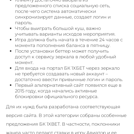
предложенного списка социальную сеть,
после чего система автоматически
синхронизирует данные, создает логин и
пароль.
Чтобы выиграть большой куш, важно
учитывать варианты исходов мероприятия.
Игра должна быть начата в течение 24 часов с
момента пополнения баланса в пятницу.
После установки беттер может получить
доступ к сервису зеркала в любой удобный
момент.
Для входа на портал БК 1ХБЕТ через зеркало
не требуется создавать новый аккаунт –
достаточно ввести привычные логин и пароль.
Первый альтернативный сайт появился еще в
2015 году, когда начались активные
блокировки официального ресурса.
Для их нужд была разработана соответствующая
версия сайта. В этой категории собраны особенные
предложения БК 1XBET. В частности, поклонники
жанра часто делают ставки в игру Авиатор и ее