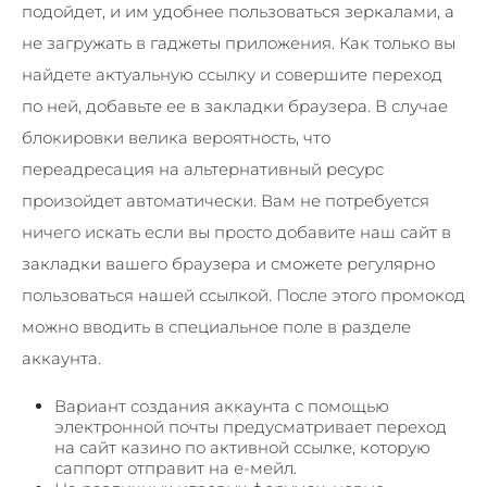
подойдет, и им удобнее пользоваться зеркалами, а
не загружать в гаджеты приложения. Как только вы
найдете актуальную ссылку и совершите переход
по ней, добавьте ее в закладки браузера. В случае
блокировки велика вероятность, что
переадресация на альтернативный ресурс
произойдет автоматически. Вам не потребуется
ничего искать если вы просто добавите наш сайт в
закладки вашего браузера и сможете регулярно
пользоваться нашей ссылкой. После этого промокод
можно вводить в специальное поле в разделе
аккаунта.
Вариант создания аккаунта с помощью
электронной почты предусматривает переход
на сайт казино по активной ссылке, которую
саппорт отправит на е-мейл.