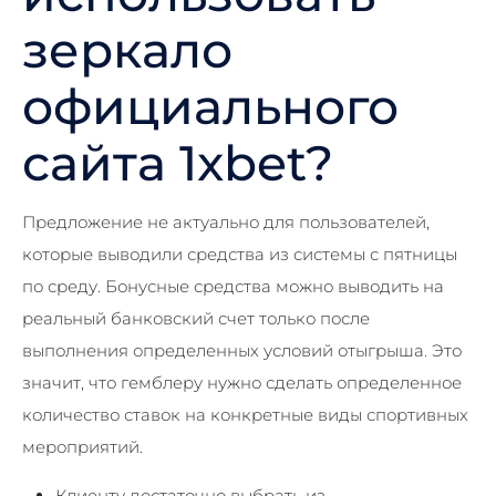
зеркало
официального
сайта 1xbet?
Предложение не актуально для пользователей,
которые выводили средства из системы с пятницы
по среду. Бонусные средства можно выводить на
реальный банковский счет только после
выполнения определенных условий отыгрыша. Это
значит, что гемблеру нужно сделать определенное
количество ставок на конкретные виды спортивных
мероприятий.
Клиенту достаточно выбрать из