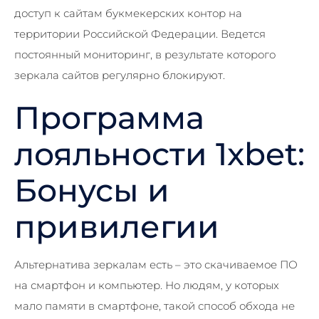
доступ к сайтам букмекерских контор на
территории Российской Федерации. Ведется
постоянный мониторинг, в результате которого
зеркала сайтов регулярно блокируют.
Программа
лояльности 1xbet:
Бонусы и
привилегии
Альтернатива зеркалам есть – это скачиваемое ПО
на смартфон и компьютер. Но людям, у которых
мало памяти в смартфоне, такой способ обхода не