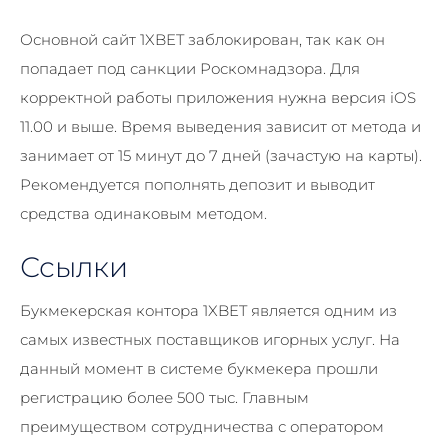
Основной сайт 1XBET заблокирован, так как он
попадает под санкции Роскомнадзора. Для
корректной работы приложения нужна версия iOS
11.00 и выше. Время выведения зависит от метода и
занимает от 15 минут до 7 дней (зачастую на карты).
Рекомендуется пополнять депозит и выводит
средства одинаковым методом.
Ссылки
Букмекерская контора 1XBET является одним из
самых известных поставщиков игорных услуг. На
данный момент в системе букмекера прошли
регистрацию более 500 тыс. Главным
преимуществом сотрудничества с оператором