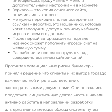
интерфейсом, продуманным меню и
дополнительными настройками в кабинете.
Зеркало — это копия основного сайта,
отличие лишь в адресе.
Не нужно переходить по непроверенным
ссылкам – вероятно, это мошенники, которые
хотят заполучить доступ к личному кабинету
игрока и всем его данным.
После первой авторизации на портале
новичок сможет пополнить игровой счет на
желаемую сумму.
Разработчики постоянно трудятся над
совершенствованием сайтов-копий.
Просчитав потенциальные риски, букмекеры
приняли решение, что клиенты и их выгода гораздо
важнее честной игры в соответствии с
законодательными документами. Они отказались
продолжать лицензионную деятельность и начали
активно работать в направлении разработки
альтернативных методов обхода системы путем