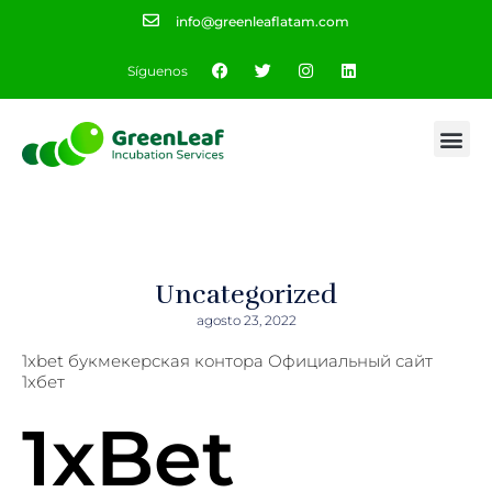
info@greenleaflatam.com
Síguenos
Uncategorized
agosto 23, 2022
1xbet букмекерская контора Официальный сайт
1хбет
1xBet