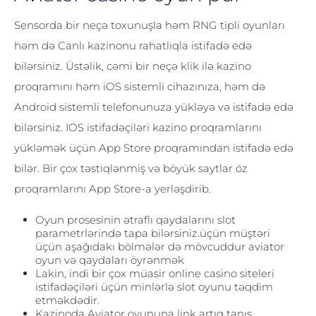
Sensorda bir neçə toxunuşla həm RNG tipli oyunları
həm də Canlı kazinonu rahatlıqla istifadə edə
bilərsiniz. Üstəlik, cəmi bir neçə klik ilə kazino
proqramını həm iOS sistemli cihazınıza, həm də
Android sistemli telefonunuza yükləyə və istifadə edə
bilərsiniz. IOS istifadəçiləri kazino proqramlarını
yükləmək üçün App Store proqramından istifadə edə
bilər. Bir çox təstiqlənmiş və böyük saytlar öz
proqramlarını App Store-a yerləşdirib.
Oyun prosesinin ətraflı qaydalarını slot
parametrlərində tapa bilərsiniz.üçün müştəri
üçün aşağıdakı bölmələr də mövcuddur aviator
oyun və qaydaları öyrənmək
Lakin, indi bir çox müasir online casino siteleri
istifadəçiləri üçün minlərlə slot oyunu təqdim
etməkdədir.
Kazinoda Aviator oyununa link artıq tanış