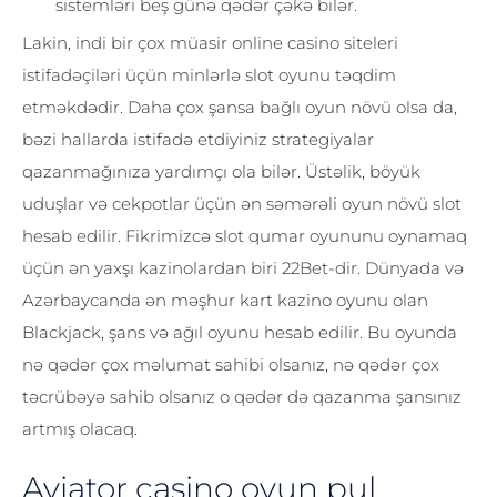
sistemləri beş günə qədər çəkə bilər.
Lakin, indi bir çox müasir online casino siteleri
istifadəçiləri üçün minlərlə slot oyunu təqdim
etməkdədir. Daha çox şansa bağlı oyun növü olsa da,
bəzi hallarda istifadə etdiyiniz strategiyalar
qazanmağınıza yardımçı ola bilər. Üstəlik, böyük
uduşlar və cekpotlar üçün ən səmərəli oyun növü slot
hesab edilir. Fikrimizcə slot qumar oyununu oynamaq
üçün ən yaxşı kazinolardan biri 22Bet-dir. Dünyada və
Azərbaycanda ən məşhur kart kazino oyunu olan
Blackjack, şans və ağıl oyunu hesab edilir. Bu oyunda
nə qədər çox məlumat sahibi olsanız, nə qədər çox
təcrübəyə sahib olsanız o qədər də qazanma şansınız
artmış olacaq.
Aviator casino oyun pul