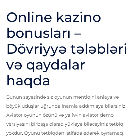
Online kazino
bonusları –
Dövriyyə tələbləri
və qaydalar
haqda
Bunun sayəsində siz oyunun məntiqini anlaya və
böyük uduşlar uğrunda inamla addımlaya bilərsiniz.
Aviator oyunun özünü və ya 1win aviator demo
versiyasını birbaşa olaraq yükləyə biləcəyiniz tətbiq
yoxdur. Oyunu tətbiqdən istifadə edərək oynamaq