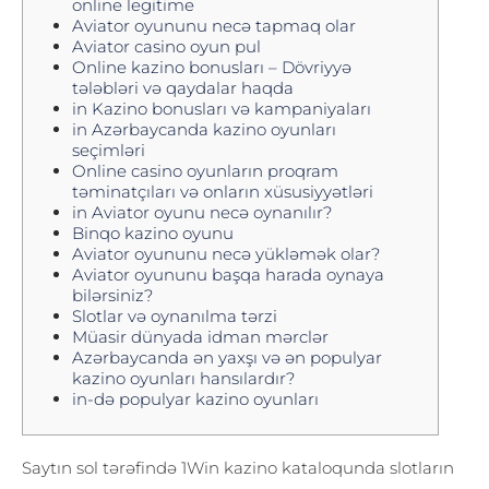
online legitime
Aviator oyununu necə tapmaq olar
Aviator casino oyun pul
Online kazino bonusları – Dövriyyə
tələbləri və qaydalar haqda
in Kazino bonusları və kampaniyaları
in Azərbaycanda kazino oyunları
seçimləri
Online casino oyunların proqram
təminatçıları və onların xüsusiyyətləri
in Aviator oyunu necə oynanılır?
Binqo kazino oyunu
Aviator oyununu necə yükləmək olar?
Aviator oyununu başqa harada oynaya
bilərsiniz?
Slotlar və oynanılma tərzi
Müasir dünyada idman mərclər
Azərbaycanda ən yaxşı və ən populyar
kazino oyunları hansılardır?
in-də populyar kazino oyunları
Saytın sol tərəfində 1Win kazino kataloqunda slotların