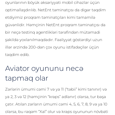
oyunlarının böyük əksəriyyəti mobil cihazlar üçün
optimallaşdırılıb. NetEnt təminatçısı da digər təqdim
etdiyimiz proqram təminatçıları kimi tamamilə
güvənlidir. Həmçinin NetEnt proqram təminatçısı da
bir neçə testinq agentlikləri tərəfindən mütəmadi
şəkildə yoxlanılmaqdadır. Fəaliyyət göstərdiyi uzun
illər ərzində 200-dən çox oyunu istifadəçilər üçün
təqdim edib.
Aviator oyununu necə
tapmaq olar
Zərlərin ümumi cəmi 7 və ya 11 (“təbii” kimi tanınır) və
ya 2, 3 və 12 (həmçinin “kraps” adlanır) olarsa, tur başa
çatır. Atılan zərların ümumi cəmi 4, 5, 6, 7, 8, 9 və ya 10
olarsa, bu rəqəm “Xal” olur və kraps oyununun növbəti