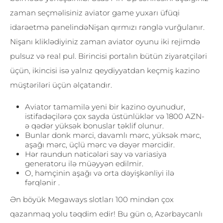
zaman seçməlisiniz aviator game yuxarı üfüqi
idarəetmə panelindəNişan qırmızı rənglə vurğulanır.
Nişanı kliklədiyiniz zaman aviator oyunu iki rejimdə
pulsuz və real pul. Birincisi portalın bütün ziyarətçiləri
üçün, ikincisi isə yalnız qeydiyyatdan keçmiş kazino
müştəriləri üçün əlçatandır.
Aviator tamamilə yeni bir kazino oyunudur,
istifadəçilərə çox sayda üstünlüklər və 1800 AZN-
ə qədər yüksək bonuslar təklif olunur.
Bunlar donk mərci, davamlı mərc, yüksək mərc,
aşağı mərc, üçlü mərc və dəyər mərcidir.
Hər raundun nəticələri say və variasiya
generatoru ilə müəyyən edilmir.
O, həmçinin aşağı və orta dəyişkənliyi ilə
fərqlənir .
Ən böyük Megaways slotları 100 mindən çox
qazanmaq yolu təqdim edir! Bu gün o, Azərbaycanlı