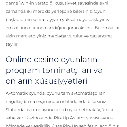
game 1win-in yaratdığı xüsusiyyət sayəsində eyni
zamanda iki mərc də yerləşdirə bilərsiniz. Oyun
başladıqdan sonra təyyarə yüksəlməyə başlayır və
əmsalların ekranda artdığını görəcəksiniz. Bu əmsallar
sizin mərc etdiyiniz məbləğə vurulur və qazancınız
sayılır.
Online casino oyunların
proqram təminatçıları və
onların xüsusiyyətləri
Avtomatik oyunda, oyunu tam avtomatlaşdıran
nağdlaşdırma seçimindən istifadə edə bilərsiniz.
Slotunda aviator oyunu azerbaycan etmək üçün iki
sahə var. Kazinosunda Pin-Up Aviator yuvası ayrıca
bölmədə yerləşdirilib. Əsas Pin-Up səhifəsini açdığınız