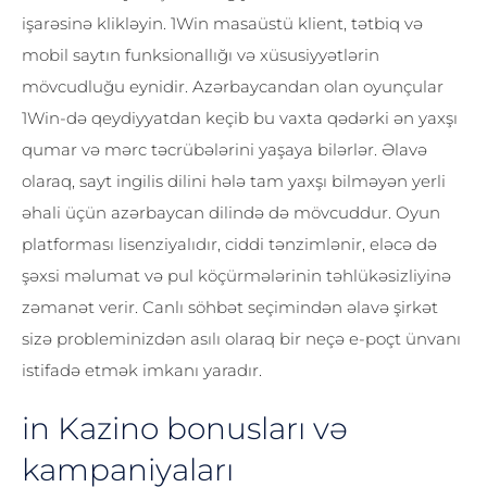
işarəsinə klikləyin. 1Win masaüstü klient, tətbiq və
mobil saytın funksionallığı və xüsusiyyətlərin
mövcudluğu eynidir. Azərbaycandan olan oyunçular
1Win-də qeydiyyatdan keçib bu vaxta qədərki ən yaxşı
qumar və mərc təcrübələrini yaşaya bilərlər. Əlavə
olaraq, sayt ingilis dilini hələ tam yaxşı bilməyən yerli
əhali üçün azərbaycan dilində də mövcuddur. Oyun
platforması lisenziyalıdır, ciddi tənzimlənir, eləcə də
şəxsi məlumat və pul köçürmələrinin təhlükəsizliyinə
zəmanət verir. Canlı söhbət seçimindən əlavə şirkət
sizə probleminizdən asılı olaraq bir neçə e-poçt ünvanı
istifadə etmək imkanı yaradır.
in Kazino bonusları və
kampaniyaları