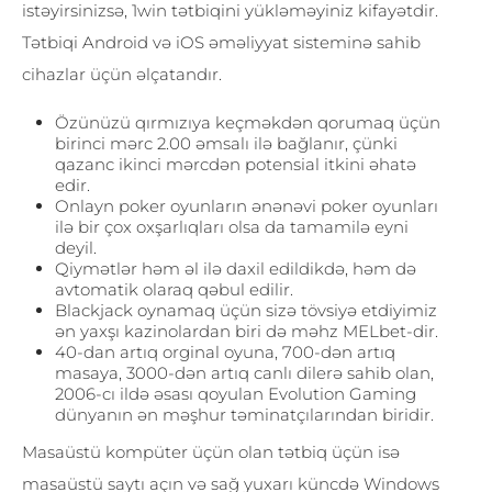
istəyirsinizsə, 1win tətbiqini yükləməyiniz kifayətdir.
Tətbiqi Android və iOS əməliyyat sisteminə sahib
cihazlar üçün əlçatandır.
Özünüzü qırmızıya keçməkdən qorumaq üçün
birinci mərc 2.00 əmsalı ilə bağlanır, çünki
qazanc ikinci mərcdən potensial itkini əhatə
edir.
Onlayn poker oyunların ənənəvi poker oyunları
ilə bir çox oxşarlıqları olsa da tamamilə eyni
deyil.
Qiymətlər həm əl ilə daxil edildikdə, həm də
avtomatik olaraq qəbul edilir.
Blackjack oynamaq üçün sizə tövsiyə etdiyimiz
ən yaxşı kazinolardan biri də məhz MELbet-dir.
40-dan artıq orginal oyuna, 700-dən artıq
masaya, 3000-dən artıq canlı dilerə sahib olan,
2006-cı ildə əsası qoyulan Evolution Gaming
dünyanın ən məşhur təminatçılarından biridir.
Masaüstü kompüter üçün olan tətbiq üçün isə
masaüstü saytı açın və sağ yuxarı küncdə Windows