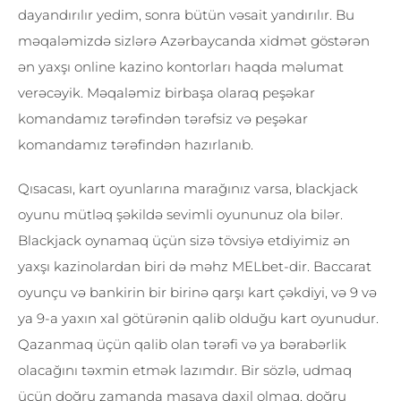
dayandırılır yedim, sonra bütün vəsait yandırılır. Bu
məqaləmizdə sizlərə Azərbaycanda xidmət göstərən
ən yaxşı online kazino kontorları haqda məlumat
verəcəyik. Məqaləmiz birbaşa olaraq peşəkar
komandamız tərəfindən tərəfsiz və peşəkar
komandamız tərəfindən hazırlanıb.
Qısacası, kart oyunlarına marağınız varsa, blackjack
oyunu mütləq şəkildə sevimli oyununuz ola bilər.
Blackjack oynamaq üçün sizə tövsiyə etdiyimiz ən
yaxşı kazinolardan biri də məhz MELbet-dir. Baccarat
oyunçu və bankirin bir birinə qarşı kart çəkdiyi, və 9 və
ya 9-a yaxın xal götürənin qalib olduğu kart oyunudur.
Qazanmaq üçün qalib olan tərəfi və ya bərabərlik
olacağını təxmin etmək lazımdır. Bir sözlə, udmaq
üçün doğru zamanda masaya daxil olmaq, doğru