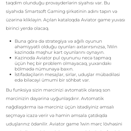
təqdim olunduğu provayderlərin siyahısı var. Bu
siyahıda Smartsoft Gaming şirkətinin adını tapın və
üzərinə klikləyin. Açılan kataloqda Aviator game yuvası
birinci yerdə olacaq.
Buna görə də strategiya və ağıllı oyunun
əhəmiyyətli olduğu oyunları axtarırsınızsa, 1Win
kazinoda məşhur kart oyunlarını oynayın.
Kazinoda Aviator pul oyununu necə tapmaq
üçün heç bir problem olmayacaq, yuxarıdakı
bölmədə nümunəyə baxın.
İstifadəçilərin mesajlar, sirlər, uduşlar mübadiləsi
edə biləcəyi ümumi bir söhbət var.
Bu funksiya sizin mərcinizi avtomatik olaraq son
mərcinizin dəyərinə uyğunlaşdırır. Avtomatik
nağdlaşdırma isə mərciniz üçün istədiyiniz əmsalı
seçməyə icazə verir və həmin əmsala çatdıqda
uduşlarınız ödənilir. Aviator game 1win mərc lövhəsini