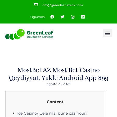
info@greenleaflatam.com
Síguenos
MostBet AZ Most Bet Casino
Qeydiyyat, Yukle Android App 899
agosto 25, 2023
Content
Ice Casino- Cele mai bune cazinouri