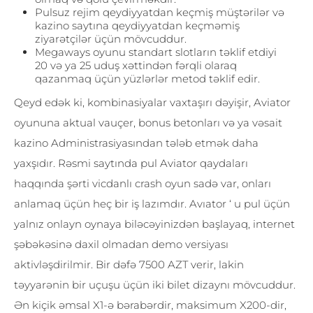
Pulsuz rejim qeydiyyatdan keçmiş müştərilər və
kazino saytına qeydiyyatdan keçməmiş
ziyarətçilər üçün mövcuddur.
Megaways oyunu standart slotların təklif etdiyi
20 və ya 25 uduş xəttindən fərqli olaraq
qazanmaq üçün yüzlərlər metod təklif edir.
Qeyd edək ki, kombinasiyalar vaxtaşırı dəyişir, Aviator
oyununa aktual vauçer, bonus betonları və ya vəsait
kazino Administrasiyasından tələb etmək daha
yaxşıdır. Rəsmi saytında pul Aviator qaydaları
haqqında şərti vicdanlı crash oyun sadə var, onları
anlamaq üçün heç bir iş lazımdır. Avıator ‘ u pul üçün
yalnız onlayn oynaya biləcəyinizdən başlayaq, internet
şəbəkəsinə daxil olmadan demo versiyası
aktivləşdirilmir. Bir dəfə 7500 AZT verir, lakin
təyyarənin bir uçuşu üçün iki bilet dizaynı mövcuddur.
Ən kiçik əmsal X1-ə bərabərdir, maksimum X200-dir,